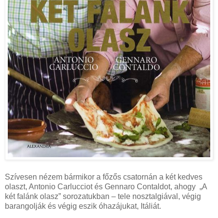
Szívesen nézem bármikor a főzős csatornán a két kedves
olaszt, Antonio Carlucciot és Gennaro Contaldot, ahogy „A
két falánk olasz” sorozatukban – tele nosztalgiával, végig
barangolják és végig eszik óhazájukat, Itáliát.