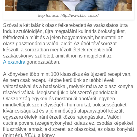
kép forrása: http://www.bbc.co.uk/
Szóval a két falánk olasz felkerekedett és varázslatos útra
indult szülőföldjén, újra megtalálni kulináris örökségüket,
felfedezni a múlt és a jelen hagyományait, bemutatni az
olasz gasztronómia valódi arcát. Az útról tévésorozat
készült, a sorozatban megfőzött ételek receptjeiből
szakácskönyv született, amit itthon is megjelent az
Alexandra
gondozásában.
A könyvben több mint 100 klasszikus és újszerű recept van,
és nem csak recept. Képbe kerülünk az utóbbi évek
változásaival és a hatásokkal, melyek mára az olasz konyha
részévé váltak. Megismerjük a két szerző gondolatait
Olaszország egykori és mostani állapotáról, egyben
mindkettőjük személyiségét - humorukat, bölcsességüket,
kíváncsiságukat és a jó minőségű alapanyagból készült
egyszerű ételek iránt érzett közös rajongásukat. Valódi
cucina povera (szegénykonyha) kalauz ez, csodás képekkel
illusztrálva, annak, aki szereti az olaszokat, az olasz konyhát
(mint én),
KELL
a könyv.