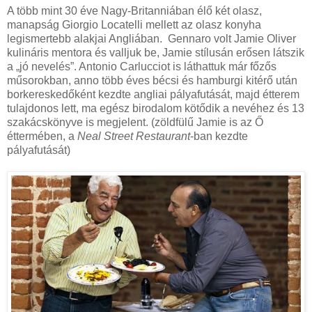
A több mint 30 éve Nagy-Britanniában élő két olasz,
manapság Giorgio Locatelli mellett az olasz konyha
legismertebb alakjai Angliában. Gennaro volt Jamie Oliver
kulináris mentora és valljuk be, Jamie stílusán erősen látszik
a „jó nevelés”. Antonio Carlucciot is láthattuk már főzős
műsorokban, anno több éves bécsi és hamburgi kitérő után
borkereskedőként kezdte angliai pályafutását, majd étterem
tulajdonos lett, ma egész birodalom kötődik a nevéhez és 13
szakácskönyve is megjelent. (zöldfülű Jamie is az Ő
éttermében, a
Neal Street Restaurant
-ban kezdte
pályafutását)