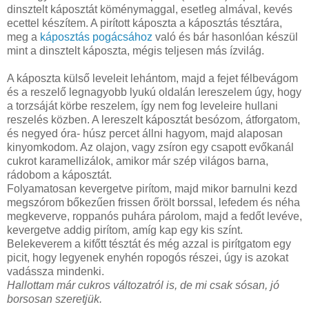
dinsztelt káposztát köménymaggal, esetleg almával, kevés
ecettel készítem. A pirított káposzta a káposztás tésztára,
meg a
káposztás pogácsához
való és bár hasonlóan készül
mint a dinsztelt káposzta, mégis teljesen más ízvilág.
A káposzta külső leveleit lehántom, majd a fejet félbevágom
és a reszelő legnagyobb lyukú oldalán lereszelem úgy, hogy
a torzsáját körbe reszelem, így nem fog leveleire hullani
reszelés közben. A lereszelt káposztát besózom, átforgatom,
és negyed óra- húsz percet állni hagyom, majd alaposan
kinyomkodom. Az olajon, vagy zsíron egy csapott evőkanál
cukrot karamellizálok, amikor már szép világos barna,
rádobom a káposztát.
Folyamatosan kevergetve pirítom, majd mikor barnulni kezd
megszórom bőkezűen frissen őrölt borssal, lefedem és néha
megkeverve, roppanós puhára párolom, majd a fedőt levéve,
kevergetve addig pirítom, amíg kap egy kis színt.
Belekeverem a kifőtt tésztát és még azzal is pirítgatom egy
picit, hogy legyenek enyhén ropogós részei, úgy is azokat
vadássza mindenki.
Hallottam már cukros változatról is, de mi csak sósan, jó
borsosan szeretjük.