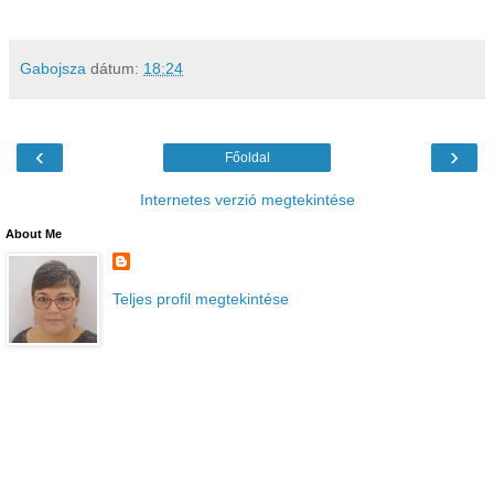
Gabojsza
dátum:
18:24
‹
›
Főoldal
Internetes verzió megtekintése
About Me
Teljes profil megtekintése