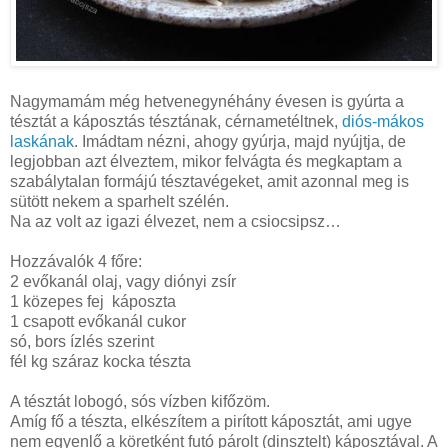
Nagymamám még hetvenegynéhány évesen is gyúrta a
tésztát a káposztás tésztának, cérnametéltnek,
diós-mákos
laskának
. Imádtam nézni, ahogy gyúrja, majd nyújtja, de
legjobban azt élveztem, mikor felvágta és megkaptam a
szabálytalan formájú tésztavégeket, amit azonnal meg is
sütött nekem a sparhelt szélén.
Na az volt az igazi élvezet, nem a csiocsipsz…
Hozzávalók 4 főre:
2 evőkanál olaj, vagy diónyi zsír
1 közepes fej káposzta
1 csapott evőkanál cukor
só, bors ízlés szerint
fél kg száraz
kocka tészta
A tésztát lobogó, sós vízben kifőzöm.
Amíg fő a tészta, elkészítem a pirított káposztát, ami ugye
nem egyenlő a köretként futó párolt (dinsztelt) káposztával. A