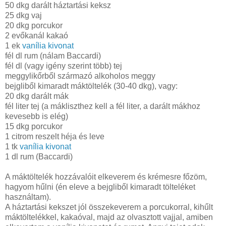
50 dkg darált háztartási keksz
25 dkg vaj
20 dkg porcukor
2 evőkanál kakaó
1 ek
vanília kivonat
fél dl rum (nálam Baccardi)
fél dl (vagy igény szerint több) tej
meggylikőrből származó alkoholos meggy
bejgliből kimaradt máktöltelék (30-40 dkg), vagy:
20 dkg darált mák
fél liter tej (a mákliszthez kell a fél liter, a darált mákhoz
kevesebb is elég)
15 dkg porcukor
1 citrom reszelt héja és leve
1 tk
vanília kivonat
1 dl
rum (Baccardi)
A máktöltelék hozzávalóit elkeverem és krémesre főzöm,
hagyom hűlni (én eleve a bejgliből kimaradt tölteléket
használtam).
A háztartási kekszet jól összekeverem a porcukorral, kihűlt
máktöltelékkel, kakaóval, majd az olvasztott vajjal, amiben