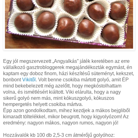
Egy jól megszervezett „Angyalkás” játék keretében az erre
vállalkozó gasztrobloggerek megajándékozták egymást, én
kaptam egy doboz finom, házi készítésű süteményt, kekszet,
bonbont
Vikitől
. Volt benne csokiba mártott golyó, amit ÉP
mind bekebelezett még azelőtt, hogy megkóstolhattam
volna, és ismétlésért kiáltott. Viki elárulta, hogy a nagy
sikerű golyó nem más, mint kókuszgolyó, kókuszos
hempergetés helyett csokiba mártva.
Épp azon gondolkodtam, mihez kezdjek a mákos bejgliből
kimaradt töltelékkel, mikor beugrott, hogy kigyolyózom! Az
eredmény: nagyon mákos, nagyon rumos, nagyon jó!
Hozzávalók kb 100 db 2,5-
3 cm
átmérőjű golyóhoz: