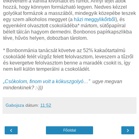
elkevertem a vanília kivonatot és rumot. Annyi tejet adok
hozzá, hogy könnyen formázható legyen. Nedves kézzel
golyókat formázok a masszából, mindegyik közepébe teszek
egy szem alkoholos meggyet (a
házi meggylikőrből
), és
egyenként olvasztott csokoládéba* mártom, sütőpapírral
bélelt tálcán hagyom dermedni. Bonbonos papírkapszlikba
téve, hűvös helyen, dobozban tárolom.
* Bonbonmánia tanácsát követve az 52% kakaótartalmú
csokoládé felét vízgőz felett felolvasztom, leveszem a tűzről
és kevergetve felolvasztom benne a maradék csokit is, így
nem kell külön temperálni a csokoládét.
„Csókolom, finom volt a kókuszgolyó…”
ugye megvan
mindenkinek? :-)))
Gabojsza
dátum:
11:52
‹
›
Főoldal