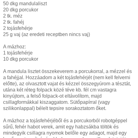
50 dkg mandulaliszt
20 dkg porcukor
2 tk. méz
2 tk. fahéj
2 tojásfehérje
25 g
vaj (az eredeti receptben nincs vaj)
A mázhoz:
1 tojásfehérje
10 dkg porcukor
A mandula lisztet összekeverem a porcukorral, a mézzel és
a fahéjjal. Hozzáadom a két tojásfehérjét (nem kell felverni
előtte), az olvasztott vajat és kézzel összegyúrom a tésztát,
utána két réteg folpack közé téve kb. fél cm vastagra
kinyújtom, a felső folpack-ot eltávolítom, majd
csillagformákkal kiszaggatom. Sütőpapírral (vagy
szilikonlappal) bélelt tepsire sorakoztatom őket.
A mázhoz a tojásfehérjéből és a porcukorból robotgéppel
sűrű, fehér habot verek, amit egy habzsákba töltök és
mindegyik csillagra nyomok belőle egy adagot, majd egy