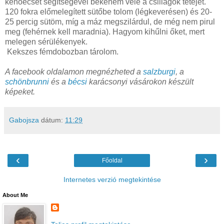
kenőecset segítségével bekenem vele a csillagok tetejét.
120 fokra előmelegített sütőbe tolom (légkeverésen) és 20-
25 percig sütöm, míg a máz megszilárdul, de még nem pirul
meg (fehérnek kell maradnia). Hagyom kihűlni őket, mert
melegen sérülékenyek.
Kekszes fémdobozban tárolom.
A facebook oldalamon megnézheted a
salzburgi
, a
schönbrunni
és a
bécsi
karácsonyi vásárokon készült
képeket.
Gabojsza
dátum:
11:29
‹
›
Főoldal
Internetes verzió megtekintése
About Me