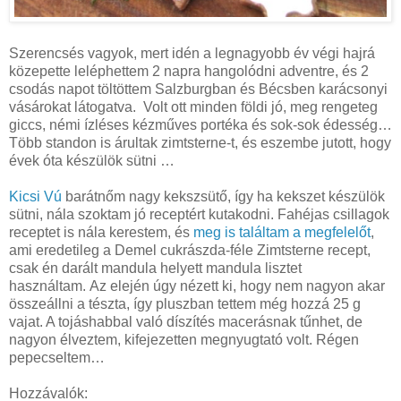
Szerencsés vagyok, mert idén a legnagyobb év végi hajrá
közepette leléphettem 2 napra hangolódni adventre, és 2
csodás napot töltöttem Salzburgban és Bécsben karácsonyi
vásárokat látogatva. Volt ott minden földi jó, meg rengeteg
giccs, némi ízléses kézműves portéka és sok-sok édesség…
Több standon is árultak zimtsterne-t, és eszembe jutott, hogy
évek óta készülök sütni …
Kicsi Vú
barátnőm nagy kekszsütő, így ha kekszet készülök
sütni, nála szoktam jó receptért kutakodni. Fahéjas csillagok
receptet is nála kerestem, és
meg is találtam a megfelelőt
,
ami eredetileg a Demel cukrászda-féle Zimtsterne recept,
csak én darált mandula helyett mandula lisztet
használtam. Az elején úgy nézett ki, hogy nem nagyon akar
összeállni a tészta, így pluszban tettem még hozzá
25 g
vajat. A tojáshabbal való díszítés macerásnak tűnhet, de
nagyon élveztem, kifejezetten megnyugtató volt. Régen
pepecseltem…
Hozzávalók: