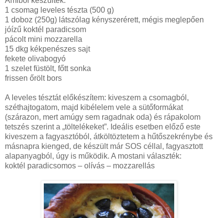
Amiből készültek:
1 csomag leveles tészta (
500 g
)
1 doboz (250g) látszólag kényszerérett, mégis meglepően
jóízű koktél paradicsom
pácolt mini mozzarella
15 dkg kékpenészes sajt
fekete olivabogyó
1 szelet füstölt, főtt sonka
frissen őrölt bors
A leveles tésztát előkészítem: kiveszem a csomagból,
széthajtogatom, majd kibélelem vele a sütőformákat
(szárazon, mert amúgy sem ragadnak oda) és rápakolom
tetszés szerint a „töltelékeket”. Ideális esetben előző este
kiveszem a fagyasztóból, átköltöztetem a hűtőszekrénybe és
másnapra kienged, de készült már SOS céllal, fagyasztott
alapanyagból, úgy is működik. A mostani választék:
koktél paradicsomos – olívás – mozzarellás