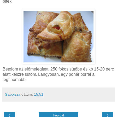
piték.
Betolom az előmelegített, 250 fokos sütőbe és kb 15-20 perc
alatt készre sütöm. Langyosan, egy pohár borral a
legfinomabb.
Gabojsza
dátum:
15:51
‹
›
Főoldal