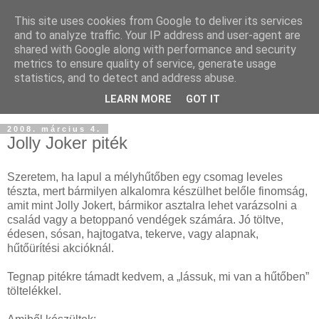
This site uses cookies from Google to deliver its services
and to analyze traffic. Your IP address and user-agent are
shared with Google along with performance and security
metrics to ensure quality of service, generate usage
statistics, and to detect and address abuse.
LEARN MORE
GOT IT
2008. március 4.
Jolly Joker piték
Szeretem, ha lapul a mélyhűtőben egy csomag leveles
tészta, mert bármilyen alkalomra készülhet belőle finomság,
amit mint Jolly Jokert, bármikor asztalra lehet varázsolni a
család vagy a betoppanó vendégek számára. Jó töltve,
édesen, sósan, hajtogatva, tekerve, vagy alapnak,
hűtőürítési akcióknál.
Tegnap pitékre támadt kedvem, a „lássuk, mi van a hűtőben”
töltelékkel.