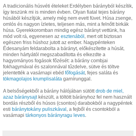
A tradicionális húsvéti ételeket Erdélyben bárányból készítik,
így teszünk mi is minden évben. Olyan fiatal tejes bárány
húsából készítjük, amely még nem evett füvet. Húsa zsenge,
omlós és nagyon ízletes, teljesen más, mint a felnőtt birkák
húsa. Gyerekkoromban mindig egész bárányt vettünk, ha
mód volt rá, egyenesen az
esztenából
, mert ott biztosan
egészen friss húshoz jutott az ember. Nagypénteken
Édesanyám feldarabolta a bárányt, előkészítette a húsát,
minden hártyától megszabadította és elkezdte a
hagyományos fogások főzését: a bárány combjai
fokhagymával és szalonnával tűzdelve, sütve és töltve
jelentették a vasárnapi ebéd
főfogását
, fejes saláta és
tökmagolajos krumplisaláta
garnírunggal.
A belsőségekből a bárány hálójában sütött
drob de miel,
azaz báránysajt
készült, a töltött bárányhoz fel nem használt
bordás részből és húsos (csontos) darabokból a nagypéntek
esti
báránytokány puliszkával
, a fejből és csontokból a
vasárnapi
tárkonyos bárányragu leves
.