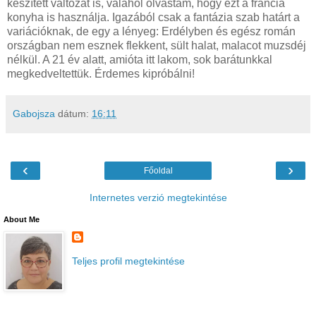
készített változat is, valahol olvastam, hogy ezt a francia
konyha is használja. Igazából csak a fantázia szab határt a
variációknak, de egy a lényeg: Erdélyben és egész román
országban nem esznek flekkent, sült halat, malacot muzsdéj
nélkül. A 21 év alatt, amióta itt lakom, sok barátunkkal
megkedveltettük. Érdemes kipróbálni!
Gabojsza
dátum:
16:11
‹
›
Főoldal
Internetes verzió megtekintése
About Me
Teljes profil megtekintése