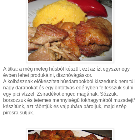
A titka: a még meleg húsból készül, ezt az ízt egyszer egy
évben lehet produkálni, disznóvágáskor.
A kolbásznak előkészített húsdarabokból kiszedünk nem túl
nagy darabokat és egy öntöttvas edényben feltesszük sülni
egy pici vízzel. Zsiradékot enged magának. Sózzuk,
borsozzuk és tetemes mennyiségű fokhagymából muzsdejt*
készítünk, azt ráöntjük és vajpuhára pároljuk, majd szép
pirosra sütjük.