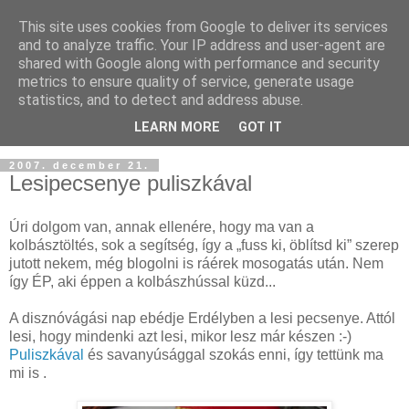
This site uses cookies from Google to deliver its services
and to analyze traffic. Your IP address and user-agent are
shared with Google along with performance and security
metrics to ensure quality of service, generate usage
statistics, and to detect and address abuse.
LEARN MORE
GOT IT
2007. december 21.
Lesipecsenye puliszkával
Úri dolgom van, annak ellenére, hogy ma van a
kolbásztöltés, sok a segítség, így a „fuss ki, öblítsd ki” szerep
jutott nekem, még blogolni is ráérek mosogatás után. Nem
így ÉP, aki éppen a kolbászhússal küzd...
A disznóvágási nap ebédje Erdélyben a lesi pecsenye. Attól
lesi, hogy mindenki azt lesi, mikor lesz már készen :-)
Puliszkával
és savanyúsággal szokás enni, így tettünk ma
mi is .