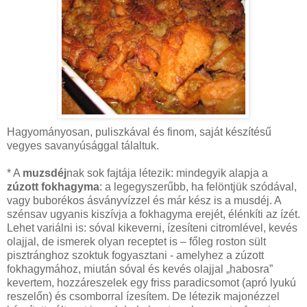
Hagyományosan, puliszkával és finom, saját készítésű
vegyes savanyúsággal tálaltuk.
* A
muzsdéj
nak sok fajtája létezik: mindegyik alapja a
zúzott fokhagyma
: a legegyszerűbb, ha felöntjük szódával,
vagy buborékos ásványvízzel és már kész is a musdéj. A
szénsav ugyanis kiszívja a fokhagyma erejét, élénkíti az ízét.
Lehet variálni is: sóval kikeverni, ízesíteni citromlével, kevés
olajjal, de ismerek olyan receptet is – főleg roston sült
pisztránghoz szoktuk fogyasztani - amelyhez a zúzott
fokhagymához, miután sóval és kevés olajjal „habosra”
kevertem, hozzáreszelek egy friss paradicsomot (apró lyukú
reszelőn) és csomborral ízesítem. De létezik majonézzel