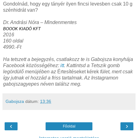
Gondolnád, hogy egy tányér ilyen fincsi levesben csak 10 g
szénhidrát van?
Dr. Andrási Nóra – Mindenmentes
BOOOK KIADÓ KFT
2016
160 oldal
4990.-Ft
Ha tetszett a bejegyzés, csatlakozz te is Gabojsza konyhája
Facebook közösségéhez:
itt
. Kattintsd a Tetszik gomb
legördülő menüjében az
Értesítéseket kérek
fület, mert csak
így jutnak el hozzád a friss tartalmak. Az Instagramon
gabojszagyepes néven találsz meg.
Gabojsza
dátum:
13:36
‹
›
Főoldal