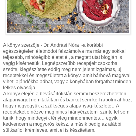
A könyv szerzője - Dr. Andrási Nóra -a korábbi
egészségtelen életmódot felszámolva ma már egy sokkal
teljesebb, minőségibb életet él, a megtett utat blogján is
végig kísérhettük. Legnépszerűbb receptjeit csokorba
szedte, kiegészítette eddig meg nem jelent izgalmas, új
receptekkel és megszületett a könyv, amit bárhová magával
vihet, ajándékba adhat, vagy a konyhában forgathat minden
lelkes olvasója.
A könyv elején a bevásárlólistán semmi beszerezhetetlen
alapanyagot nem találtam és bankot sem kell rabolni ahhoz,
hogy megvegyük a szükséges alapanyag-készletet. A
recepteket elnézve meg nincs hiányérzetem, szinte fel sem
tűnik, hogy mindegyik tényleg mindenmentes… egyik
kedvencem a mogyorós keksz, a másik pedig az alábbi
sültkarfiol krémleves, amit el is készítettem.