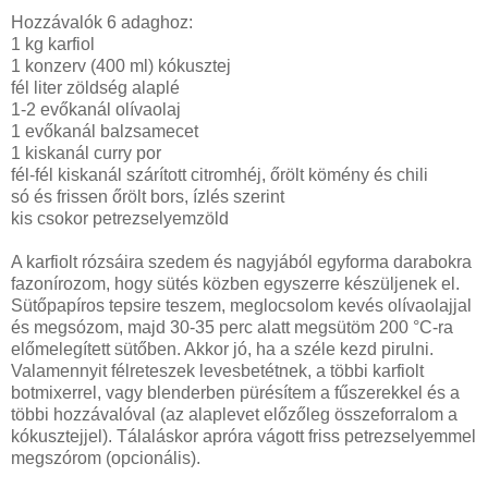
Hozzávalók 6 adaghoz:
1 kg karfiol
1 konzerv (400 ml) kókusztej
fél liter zöldség alaplé
1-2 evőkanál olívaolaj
1 evőkanál balzsamecet
1 kiskanál curry por
fél-fél kiskanál szárított citromhéj, őrölt kömény és chili
só és frissen őrölt bors, ízlés szerint
kis csokor petrezselyemzöld
A karfiolt rózsáira szedem és nagyjából egyforma darabokra
fazonírozom, hogy sütés közben egyszerre készüljenek el.
Sütőpapíros tepsire teszem, meglocsolom kevés olívaolajjal
és megsózom, majd 30-35 perc alatt megsütöm 200 °C-ra
előmelegített sütőben. Akkor jó, ha a széle kezd pirulni.
Valamennyit félreteszek levesbetétnek, a többi karfiolt
botmixerrel, vagy blenderben pürésítem a fűszerekkel és a
többi hozzávalóval (az alaplevet előzőleg összeforralom a
kókusztejjel). Tálaláskor apróra vágott friss petrezselyemmel
megszórom (opcionális).