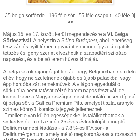
35 belga sörfőzde - 196 féle sör - 55 féle csapolt - 40 féle új
sör
Május 15. és 17. között kerül megrendezésre a
VI. Belga
Sörfesztivál.
A helyszín a
Bálna Budapest
, ahol lehetőség
lesz zárt és nyílt térben egyaránt enni-inni, így a látogatók
tetszés és igény szerint élvezhetik a szabadtéri szikrázó
napsütést, és a belső terem hűvös klímáját.
A belga sörök rajongói jól tudják, hogy Belgiumban nem telik
el év, hogy ne születnének újabb és újabb palackba, vagy
épp hordóba zárt remekművek. A világon egyedülálló
sörkultúra bemutatását célzó három napos fesztivál idei
kiemelt söre a Magyarországon most debütáló pilseni típusú
új belga sör, a Gallica Premium Pils, amelyet tiszta, aranyló
szín és könnyű, komlós ízjegyek jellemeznek.
Emellett olyan különlegességekkel is találkozhatnak a
sörkedvelők, mint az idén 25 éves évfordulóját ünneplő
Delirium ünnepi kiadása - a 7,8 %-os IPA sör - a
DeliriumArgentum, amely méltó megkoronázása a rózsaszín