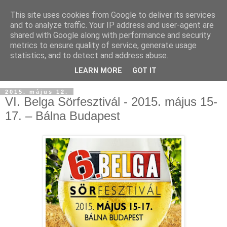
This site uses cookies from Google to deliver its services
and to analyze traffic. Your IP address and user-agent are
shared with Google along with performance and security
metrics to ensure quality of service, generate usage
statistics, and to detect and address abuse.
LEARN MORE
GOT IT
2015. május 12.
VI. Belga Sörfesztivál - 2015. május 15-
17. – Bálna Budapest