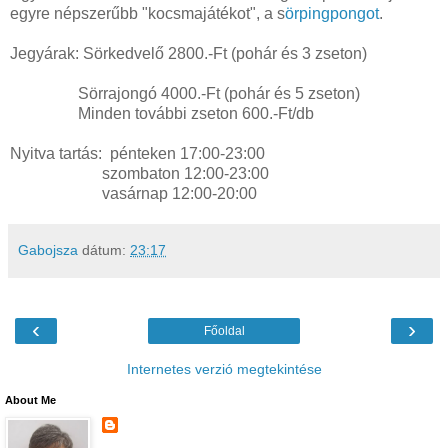
egyre népszerűbb "kocsmajátékot", a s
örpingpongot
.
Jegyárak: Sörkedvelő 2800.-Ft (pohár és 3 zseton)
Sörrajongó 4000.-Ft (pohár és 5 zseton)
Minden további zseton 600.-Ft/db
Nyitva tartás: pénteken 17:00-23:00
szombaton 12:00-23:00
vasárnap 12:00-20:00
Gabojsza
dátum:
23:17
‹
›
Főoldal
Internetes verzió megtekintése
About Me