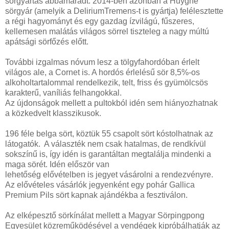
sörgyártás abbamaradt. 2014-ben azonban a Huyghe
sörgyár (amelyik a DeliriumTremens-t is gyártja) felélesztette
a régi hagyományt és egy gazdag ízvilágú, fűszeres,
kellemesen malátás világos sörrel tiszteleg a nagy múltú
apátsági sörfőzés előtt.
További izgalmas nóvum lesz a tölgyfahordóban érlelt
világos ale, a Cornet is. A hordós érlelésű sör 8,5%-os
alkoholtartalommal rendelkezik, telt, friss és gyümölcsös
karakterű, vaníliás felhangokkal.
Az újdonságok mellett a pultokból idén sem hiányozhatnak
a közkedvelt klasszikusok.
196 féle belga sört, köztük 55 csapolt sört kóstolhatnak az
látogatók. A választék nem csak hatalmas, de rendkívül
sokszínű is, így idén is garantáltan megtalálja mindenki a
maga sörét. Idén először van
lehetőség elővételben is jegyet vásárolni a rendezvényre.
Az elővételes vásárlók jegyenként egy pohár Gallica
Premium Pils sört kapnak ajándékba a fesztiválon.
Az elképesztő sörkínálat mellett a Magyar Sörpingpong
Egyesület közreműködésével a vendégek kipróbálhatják az