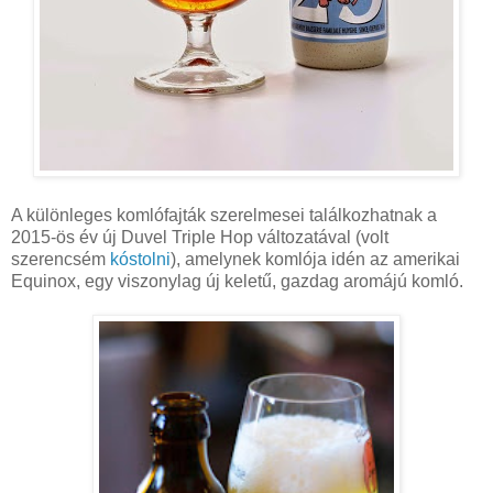
A különleges komlófajták szerelmesei találkozhatnak a
2015-ös év új Duvel Triple Hop változatával (volt
szerencsém
kóstolni
), amelynek komlója idén az amerikai
Equinox, egy viszonylag új keletű, gazdag aromájú komló.