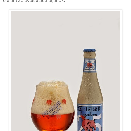
elefánt 25 éves diadalútjának.