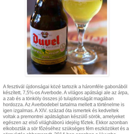
A fesztivál újdonságai közé tartozik a háromféle gabonából
készített, 7,5%-os Averbode. A világos apátsági ale az árpa,
a zab és a tönköly összes jó tulajdonságát magában
hordozza. Az Averbodebel tartalma mellett a történelme is
igen izgalmas. A XIV. század óta ismertek és kedveltek
voltak a premontrei apátságban készülő sörök, amelyeket
egészen az első világháború idejéig főztek. Ekkor azonban
elkobozták a sör főzéséhez szükséges fém eszközöket és a