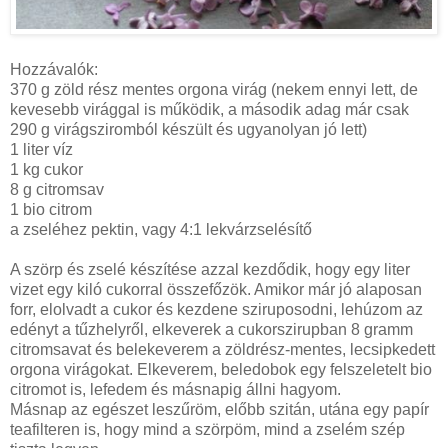
Hozzávalók:
370 g zöld rész mentes orgona virág (nekem ennyi lett, de
kevesebb virággal is működik, a második adag már csak
290 g virágsziromból készült és ugyanolyan jó lett)
1 liter víz
1 kg cukor
8 g citromsav
1 bio citrom
a zseléhez pektin, vagy 4:1 lekvárzselésítő
A szörp és zselé készítése azzal kezdődik, hogy egy liter
vizet egy kiló cukorral összefőzök. Amikor már jó alaposan
forr, elolvadt a cukor és kezdene sziruposodni, lehúzom az
edényt a tűzhelyről, elkeverek a cukorszirupban 8 gramm
citromsavat és belekeverem a zöldrész-mentes, lecsipkedett
orgona virágokat. Elkeverem, beledobok egy felszeletelt bio
citromot is, lefedem és másnapig állni hagyom.
Másnap az egészet leszűröm, előbb szitán, utána egy papír
teafilteren is, hogy mind a szörpöm, mind a zselém szép