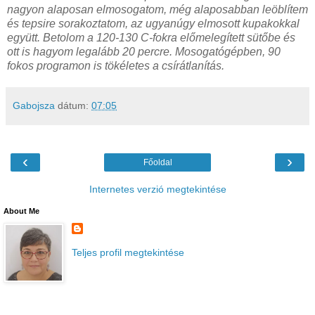
nagyon alaposan elmosogatom, még alaposabban leöblítem
és tepsire sorakoztatom, az ugyanúgy elmosott kupakokkal
együtt. Betolom a 120-130 C-fokra előmelegített sütőbe és
ott is hagyom legalább 20 percre. Mosogatógépben, 90
fokos programon is tökéletes a csírátlanítás.
Gabojsza
dátum:
07:05
‹
›
Főoldal
Internetes verzió megtekintése
About Me
Teljes profil megtekintése