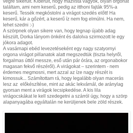
végre sikerült. Kiderült, hogy mázlista vagyok, olyan orgonát
találtam, ami nem keserű, pedig az itthoni fajták 95%-a
keserű. Tessék megkóstolni a virágot szedés előtt! Ha
keserű, kár a gőzért, a keserű íz nem fog elmúlni. Ha nem,
lehet szedni :-)
A szörpnek olyan sikere van, hogy tegnap újabb adag
készült, Dorka lányom önként és dalolva szirmozott le egy
jókora adagot.
A vasárnapi ebéd levezetéseként egy nagy szatyornyi
orgona virágot pillanatok alatt megszedtük (tiszta helyről,
forgalmas úttól messze, eső után pár órára, az orgonabokor
magasan fekvő részéről). A virágokat – szerintem - nem
érdemes megmosni, mert azzal az íze nagy részét is
kimossuk... Számítottam rá, hogy legalább olyan macerás
lesz az előkészítése, mint az akác lekvárnál, de aránylag
gyorsan ment a virágok lecsipkedése. A kis lila
virágocskákat le kell szedegetni a szárról úgy, hogy a szörp
alapanyagába egyáltalán ne kerüljenek bele zöld részek.