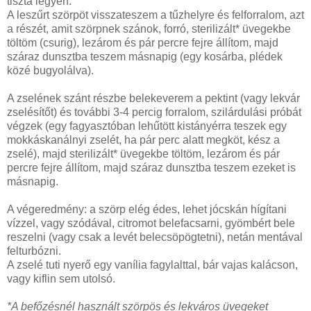
tiszta legyen.
A leszűrt szörpöt visszateszem a tűzhelyre és felforralom, azt
a részét, amit szörpnek szánok, forró, sterilizált* üvegekbe
töltöm (csurig), lezárom és pár percre fejre állítom, majd
száraz dunsztba teszem másnapig (egy kosárba, plédek
közé bugyolálva).
A zselének szánt részbe belekeverem a pektint (vagy lekvár
zselésítőt) és további 3-4 percig forralom, szilárdulási próbát
végzek (egy fagyasztóban lehűtött kistányérra teszek egy
mokkáskanálnyi zselét, ha pár perc alatt megköt, kész a
zselé), majd sterilizált* üvegekbe töltöm, lezárom és pár
percre fejre állítom, majd száraz dunsztba teszem ezeket is
másnapig.
A végeredmény: a szörp elég édes, lehet jócskán hígítani
vízzel, vagy szódával, citromot belefacsarni, gyömbért bele
reszelni (vagy csak a levét belecsöpögtetni), netán mentával
felturbózni.
A zselé tuti nyerő egy vanília fagylalttal, bár vajas kalácson,
vagy kiflin sem utolsó.
*A befőzésnél használt szörpös és lekváros üvegeket