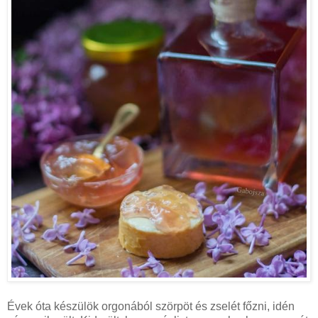
Évek óta készülök orgonából szörpöt és zselét főzni, idén