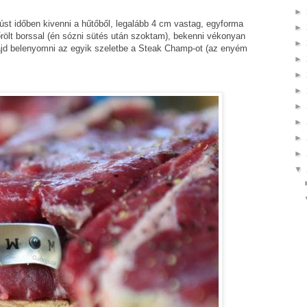
►
úst időben kivenni a hűtőből, legalább 4 cm vastag, egyforma
►
 őrölt borssal (én sózni sütés után szoktam), bekenni vékonyan
►
i, majd belenyomni az egyik szeletbe a Steak Champ-ot (az enyém
►
►
►
►
►
►
►
▼