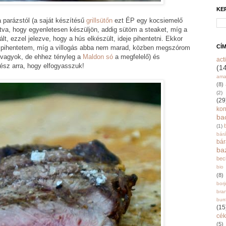
KE
 parázstól (a saját készítésű
grillsütőn
ezt ÉP egy kocsiemelő
atva, hogy egyenletesen készüljön, addig sütöm a steaket, míg a
t, ezzel jelezve, hogy a hús elkészült, ideje pihentetni. Ekkor
CÍ
ig pihentetem, míg a villogás abba nem marad, közben megszórom
 vagyok, de ehhez tényleg a
Maldon só
a megfelelő) és
acti
sz arra, hogy elfogyasszuk!
(1
ama
(8)
(2)
(29
ko
ba
(1)
bár
bá
ba
bec
bio
(8)
bor
bra
burr
(15
cék
(5)