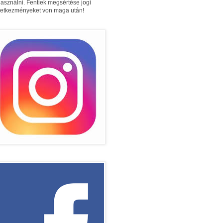
használni. Fentiek megsértése jogi
etkezményeket von maga után!