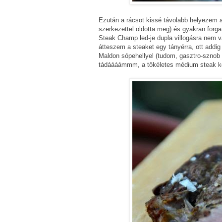
Ezután a rácsot kissé távolabb helyezem a
szerkezettel oldotta meg) és gyakran forg
Steak Champ led-je dupla villogásra nem vál
átteszem a steaket egy tányérra, ott add
Maldon sópehellyel (tudom, gasztro-sznob
tádáááámmm, a tökéletes médium steak ké