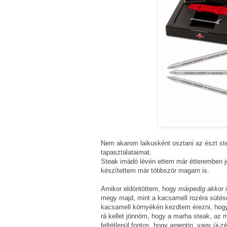
Nem akarom laikusként osztani az észt ste
tapasztalataimat.
Steak imádó lévén ettem már étteremben jó
készítettem már többször magam is.
Amikor eldöntöttem, hogy
márpedig akkor i
megy majd, mint a kacsamell rozéra sütése
kacsamell környékén kezdtem érezni, hogy
rá kellet jönnöm, hogy a marha steak, a
feltétlenül fontos, hogy argentin, vagy új-