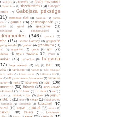
)
füstölt mozzarella
füstölés
(5)
fürjtojás
(2)
)
fűszerkeverék
(13)
Gabojsza
füstölt tofu
(2)
Gabojsza péksége
zertára
(7)
31)
gabonatej főző
(8)
galangal
(1)
garam
garnéla
(16)
gasztroajándék
(38)
ala
(1)
gesztenye
(11)
gersli
(4)
ebéd
(1)
tenyeliszt
(2)
gesztenyepüré
(1)
luténmentes
(346)
gnocchi
(3)
mba
(134)
Gordon Ramsay
(3)
gorgonzola
gránátalma
(11)
görög konyha
(8)
graham
(4)
grill
(29)
grapefruit
(8)
gratin
(4)
ita
(1)
gyors vacsora
(34)
yásnap
(3)
gyoza
(1)
hagyma
ömbér
(46)
gyümölcs
(8)
97)
hal
(80)
hagymalekvár
(4)
háj
(1)
szósz
(4)
hamburger
(5)
harissa
(1)
házi felvágott
házi patika
(1)
hoisin szósz
(2)
hokkaido tök
(2)
hummusz
ár
(2)
HR gluténmentes lisztkeverék
(2)
husi
(106)
humor
(5)
hurka
(7)
húsérlelés
(3)
smentes
(53)
húsvét
(45)
indiai konyha
inkasweet
(7)
IR barát
(6)
IR diéta
(7)
ital
(5)
joghurt
ízesített cukor
(3)
játék
(4)
sztró
(1)
)
juhtúró
(21)
kacsa
(13)
juice
(4)
kacsacomb
kacsamell
(10)
kacsaháj
(1)
kacsamáj
(2)
sazsír
(10)
kakaó
(22)
kagyló
(6)
kakas
(1)
kukkfű
(88)
kalács
(10)
kandirozott
kapor
(26)
káposzta
(14)
mölcs
(5)
kápia
(1)