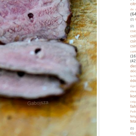
ci
de 
(6
(2)
(2)
csi
csi
csí
csi
csir
(16
(42
de
dióo
lec
éd
ége
éle
ko
csi
fah
Fel
fen
fet
(1)
főz