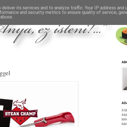
deliver its services and to analyze traffic. Your IP address and
formance and security metrics to ensure quality of service, ge
 abuse.
AB
éggel
AD
A b
írá
leh
bár