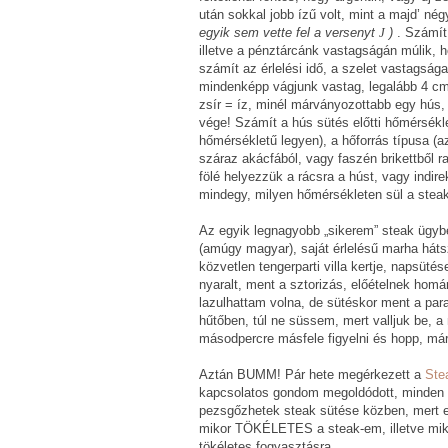
után sokkal jobb ízű volt, mint a majd’ né
egyik sem vette fel a versenyt
J
)
. Számít 
illetve a pénztárcánk vastagságán múlik, h
számít az érlelési idő, a szelet vastagsága
mindenképp vágjunk vastag, legalább 4 cm
zsír = íz, minél márványozottabb egy hús, 
vége! Számít a hús sütés előtti hőmérsékl
hőmérsékletű legyen), a hőforrás típusa (
száraz akácfából, vagy faszén brikettből r
fölé helyezzük a rácsra a húst, vagy indir
mindegy, milyen hőmérsékleten sül a steak
Az egyik legnagyobb „sikerem” steak ügy
(amúgy magyar), saját érlelésű marha hátszí
közvetlen tengerparti villa kertje, napsüt
nyaralt, ment a sztorizás, előételnek homár
lazulhattam volna, de sütéskor ment a para
hűtőben, túl ne süssem, mert valljuk be, 
másodpercre másfele figyelni és hopp, már
Aztán BUMM! Pár hete megérkezett a
Ste
kapcsolatos gondom megoldódott, minden a
pezsgőzhetek steak sütése közben, mert ez
mikor TÖKÉLETES a steak-em, illetve mikor k
tökéletes fogyasztásra.