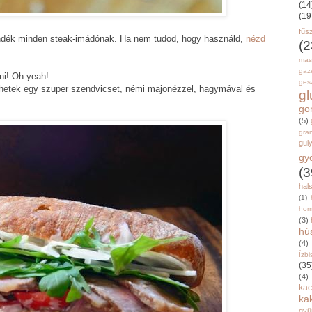
(14
(19
fűs
ándék minden steak-imádónak. Ha nem tudod, hogy használd,
nézd
(2
mas
gaz
ni! Oh yeah!
gesz
hetek egy szuper szendvicset, némi majonézzel, hagymával és
g
go
(5)
gran
gul
gy
(3
hal
(1)
hom
(3)
hú
(4)
Ízbi
(35
(4)
kac
ka
gyü