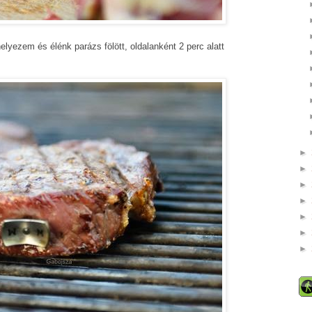
elyezem és élénk parázs fölött, oldalanként 2 perc alatt
►
►
►
►
►
►
►