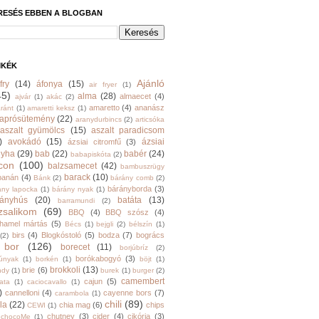
RESÉS EBBEN A BLOGBAN
MKÉK
Ajánló
fry
(14)
áfonya
(15)
air fryer
(1)
45)
alma
(28)
almaecet
(4)
ajvár
(1)
akác
(2)
amaretto
(4)
ananász
ránt
(1)
amaretti keksz
(1)
aprósütemény
(22)
aranydurbincs
(2)
articsóka
aszalt gyümölcs
(15)
aszalt paradicsom
)
avokádó
(15)
ázsiai
ázsiai citromfű
(3)
nyha
(29)
bab
(22)
babér
(24)
babapiskóta
(2)
con
(100)
balzsamecet
(42)
bambuszrügy
barack
(10)
banán
(4)
Bánk
(2)
bárány comb
(2)
bárányborda
(3)
ány lapocka
(1)
bárány nyak
(1)
rányhús
(20)
batáta
(13)
barramundi
(2)
zsalikom
(69)
BBQ
(4)
BBQ szósz
(4)
hamel mártás
(5)
Bécs
(1)
bejgli
(2)
bélszín
(1)
birs
(4)
Blogkóstoló
(5)
bodza
(7)
bogrács
(2)
bor
(126)
borecet
(11)
borjúbríz
(2)
borókabogyó
(3)
júnyak
(1)
borkén
(1)
böjt
(1)
brokkoli
(13)
brie
(6)
ndy
(1)
burek
(1)
burger
(2)
camembert
cajun
(5)
ata
(1)
caciocavallo
(1)
)
cannelloni
(4)
cayenne bors
(7)
carambola
(1)
chili
(89)
la
(22)
chia mag
(6)
chips
CEWI
(1)
chutney
(3)
cider
(4)
cikória
(3)
chocoMe
(1)