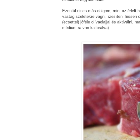
Ezentúl nincs más dolgom, mint az érlelt h
vastag szeletekre vágni, ízesíteni frissen
(ecsettel) jóféle olívaolajjal és aktiváln
médium-ra van kalibrálva).