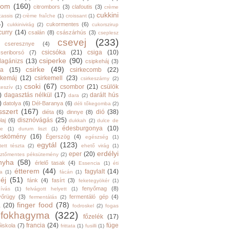
trom
(160)
citrombors
(3)
clafoutis
(3)
crème
cukkini
cassis
(2)
crème fraîche
(1)
croissant
(1)
4)
cukormentes
(6)
cukkinivirág
(2)
cukorszirup
curry
(14)
csalán
(8)
császárhús
(3)
cseplesz
csevej
(233)
cseresznye
(4)
csicsóka
(21)
csiga
(10)
cseriborsó
(7)
csiperke
(90)
llagánizs
(13)
csipkeháj
(3)
csirke
(49)
ra
(15)
csirkecomb
(22)
rkemáj
(12)
csirkemell
(23)
csirkeszárny
(2)
csoki
(67)
csombor
(21)
csülök
keszív
(1)
)
dagasztás nélkül
(17)
darált hús
dara
(2)
)
datolya
(6)
Dél-Baranya
(6)
déli tőkegomba
(2)
sszert
(167)
dió
(38)
diéta
(6)
dinnye
(8)
disznóvágás
(25)
laj
(6)
dukkah
(2)
dulce de
édesburgonya
(10)
he
(1)
durum liszt
(1)
eskömény
(16)
Égerszög
(4)
egészség
(1)
egytál
(123)
tett tészta
(2)
ehető virág
(1)
erdélyi
eper
(20)
sztőmentes péksütemény
(2)
nyha
(58)
érlelő tasak
(4)
Essencia
(1)
éti
étterem
(44)
fagylalt
(14)
ga
(1)
fácán
(1)
éj
(51)
fánk
(4)
fasírt
(3)
feketegyökér
(1)
fenyőmag
(8)
hívás
(1)
felvágott helyett
(1)
yőrügy
(3)
fermentáló gép
(4)
fermentálás
(2)
finger food
(78)
a
(20)
fodroskel
(2)
fogas
fokhagyma
(322)
főzelék
(17)
francia
(24)
füge
őiskola
(7)
frittata
(1)
fusilli
(1)