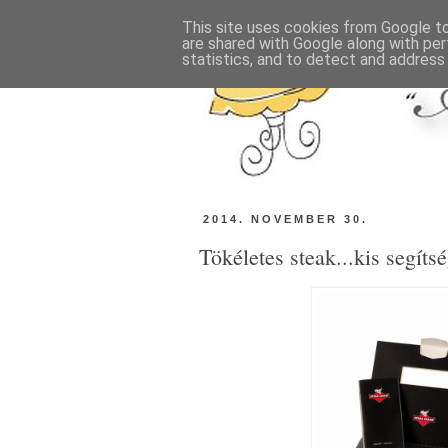
This site uses cookies from Google to 
are shared with Google along with per
statistics, and to detect and address
2014. NOVEMBER 30.
Tökéletes steak...kis segíts