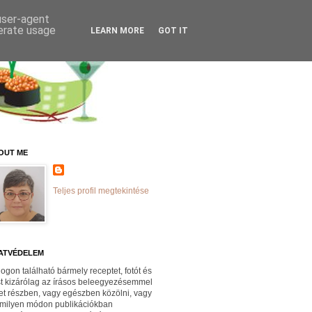
 user-agent
nerate usage
LEARN MORE
GOT IT
OUT ME
Teljes profil megtekintése
ATVÉDELEM
logon található bármely receptet, fotót és
st kizárólag az írásos beleegyezésemmel
et részben, vagy egészben közölni, vagy
milyen módon publikációkban