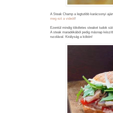
A Steak Champ a legtutibb karácsonyi aj
meg ezt a videót
!
Ezentúl mindig tökéletes steaket tudok süt
A steak maradékából pedig másnap készít
rucolával. Királyság a köbön!