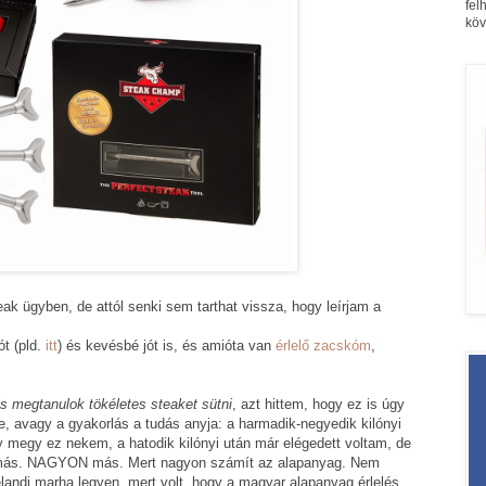
fel
köv
ak ügyben, de attól senki sem tarthat vissza, hogy leírjam a
t (pld.
itt
) és kevésbé jót is, és amióta van
érlelő zacskóm
,
s megtanulok tökéletes steaket sütni
, azt hittem, hogy ez is úgy
, avagy a gyakorlás a tudás anyja: a harmadik-negyedik kilónyi
 megy ez nekem, a hatodik kilónyi után már elégedett voltam, de
z más. NAGYON más. Mert nagyon számít az alapanyag. Nem
zélandi marha legyen, mert volt, hogy a magyar alapanyag érlelés