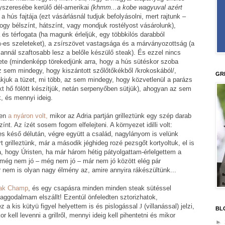
gyszeresébe kerülő dél-amerikai
(khmm...a kobe wagyuval azért
a hús fajtája (ezt vásárlásnál tudjuk befolyásolni, mert rajtunk –
ogy bélszínt, hátszínt, vagy mondjuk rostélyost vásárolunk),
 és térfogata (ha magunk érleljük, egy többkilós darabból
-es szeleteket), a zsírszövet vastagsága és a márványozottság (a
annál szaftosabb lesz a belőle készülő steak). És ezzel nincs
ete (mindenképp törekedjünk arra, hogy a hús sütéskor szoba
az sem mindegy, hogy kiszántott szőlőtőkékből /krokoskából/,
GR
akjuk a tüzet, mi több, az sem mindegy, hogy közvetlenül a parázs
ekt hő fölött készítjük, netán serpenyőben sütjük), ahogyan az sem
, és mennyi ideig.
ben
a nyáron volt,
mikor az Adria partján grilleztünk egy szép darab
nt. Az ízét sosem fogom elfelejteni. A környezet idilli volt:
éses késő délután, végre együtt a család, nagylányom is velünk
t grilleztünk, már a második jéghideg rozé pezsgőt kortyoltuk, el is
, hogy Úristen, ha már három hétig pátyolgattam-érlelgettem a
a még nem jó – még nem jó – már nem jó között elég pár
 nem is olyan nagy élmény az, amire annyira rákészültünk...
ak Champ
, és egy csapásra minden minden steak sütéssel
ggodalmam elszállt! Ezentúl önfeledten sztorizhatok,
 a kis kütyü figyel helyettem is és pislogással
J
(villanással) jelzi,
BL
ell levenni a grillről, mennyi ideig kell pihentetni és mikor
►