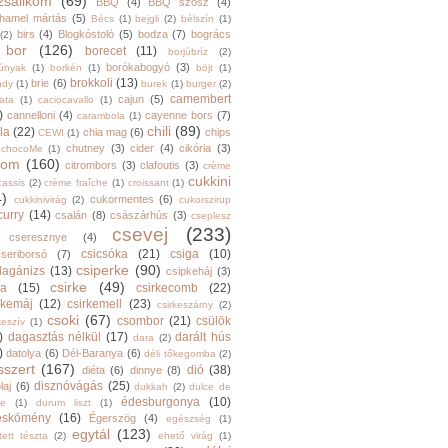
zsalikom
(69)
BBQ
(4)
BBQ szósz
(4)
hamel mártás
(5)
Bécs
(1)
bejgli
(2)
bélszín
(1)
birs
(4)
Blogkóstoló
(5)
bodza
(7)
bogrács
(2)
bor
(126)
borecet
(11)
borjúbríz
(2)
borókabogyó
(3)
júnyak
(1)
borkén
(1)
böjt
(1)
brokkoli
(13)
brie
(6)
ndy
(1)
burek
(1)
burger
(2)
camembert
cajun
(5)
ata
(1)
caciocavallo
(1)
)
cannelloni
(4)
cayenne bors
(7)
carambola
(1)
chili
(89)
la
(22)
chia mag
(6)
chips
CEWI
(1)
chutney
(3)
cider
(4)
cikória
(3)
chocoMe
(1)
trom
(160)
citrombors
(3)
clafoutis
(3)
crème
cukkini
cassis
(2)
crème fraîche
(1)
croissant
(1)
4)
cukormentes
(6)
cukkinivirág
(2)
cukorszirup
curry
(14)
csalán
(8)
császárhús
(3)
cseplesz
csevej
(233)
cseresznye
(4)
csicsóka
(21)
csiga
(10)
cseriborsó
(7)
csiperke
(90)
llagánizs
(13)
csipkeháj
(3)
csirke
(49)
ra
(15)
csirkecomb
(22)
rkemáj
(12)
csirkemell
(23)
csirkeszárny
(2)
csoki
(67)
csombor
(21)
csülök
keszív
(1)
)
dagasztás nélkül
(17)
darált hús
dara
(2)
)
datolya
(6)
Dél-Baranya
(6)
déli tőkegomba
(2)
sszert
(167)
dió
(38)
diéta
(6)
dinnye
(8)
disznóvágás
(25)
laj
(6)
dukkah
(2)
dulce de
édesburgonya
(10)
he
(1)
durum liszt
(1)
eskömény
(16)
Égerszög
(4)
egészség
(1)
egytál
(123)
tett tészta
(2)
ehető virág
(1)