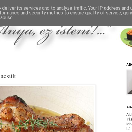
deliver its services and to analyze traffic. Your IP address and
formance and security metrics to ensure quality of service, ge
 abuse.
AB
acsült
AD
A b
írá
leh
bár