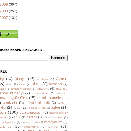
2009
(307)
2008
(257)
2007
(131)
RESÉS EBBEN A BLOGBAN
MKÉK
Ajánló
fry
(14)
áfonya
(15)
air fryer
(1)
45)
alma
(28)
almaecet
(4)
ajvár
(1)
akác
(2)
amaretto
(4)
ananász
ránt
(1)
amaretti keksz
(1)
aprósütemény
(22)
aranydurbincs
(2)
articsóka
aszalt gyümölcs
(15)
aszalt paradicsom
)
avokádó
(15)
ázsiai
ázsiai citromfű
(3)
nyha
(29)
bab
(22)
babér
(24)
babapiskóta
(2)
con
(100)
balzsamecet
(42)
bambuszrügy
barack
(10)
banán
(4)
Bánk
(2)
bárány comb
(2)
bárányborda
(3)
ány lapocka
(1)
bárány nyak
(1)
rányhús
(20)
batáta
(13)
barramundi
(2)