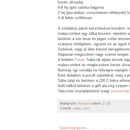
kevés olívaolaj
6-8 fej apró salotta hagyma
2 fej (pucolatlan, vízszintesen elfelezett)
4 dl fehér szőlőmust
A sóoldatos páclé készítésével kezdem: mi
malaccombot egy tálba teszem, ráöntöm a s
leöntöm a sós levet és jeges vízbe teszem
szárazra törölgetem, ugyanis ez az egyik f
Szikével, vagy jó éles késsel bevagdosom 
Alaposan megszórom nagy szemű tengeri só
A fedeles
Pataki
Sába tál aljára teszek egy
malaccombot és meglocsolom kevés olívaol
Ramsay így csinálja ha hólyagos-ropogós m
Köré dobálom a pucolt salottákat, meg a pu
Sába tálat és betolom a 220 C-fokra előmel
fedő nélkül betolom a grill alá míg szépen 
Tejszínes krumplipürével (vagy
paszternák
Bejegyezte:
Gabojsza
dátum:
17:45
Címkék:
malac
,
must
Újabb bejegyzés