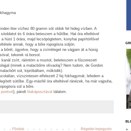
 fokhagyma
nden liter vízhez 80 gramm sót oldok fel hideg vízben. A
óoldatot és 6 órára beteszem a hűtőbe. Hat óra elteltével
 a húst 1 órára, majd lecsöpögtetem, konyhai papírtörlővel
GR
eltétele annak, hogy a bőre ropogósra süljön.
a bőrét, ügyelve, hogy a zsírréteget ne vágjam át a húsig.
val, tekerek rá borsot.
 kanál zsírt, ráöntöm a mustot, beleteszem a fűszerezett
ajjal (minek a malacbőrre olívaolaj? Nem tudom, de Gordon
alacbőrt süt, kipróbáltam, működik).
colatlan, vízszintesen elfelezett 2 fej fokhagymát, lefedem a
egített sütőbe. Egy-másfél óra elteltével ránézek, ha már vajpuha,
ropogósra sül a bőre.
 pürével
), párolt
lilakáposztával
tálalom.
BL
Főoldal
Régebbi bejegyzés
►