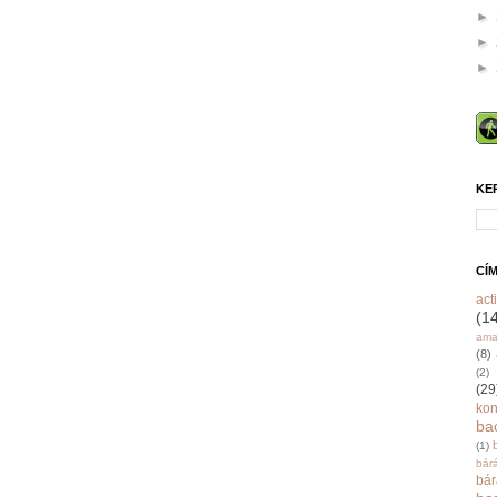
►
►
►
KE
CÍ
acti
(1
ama
(8)
(2)
(29
ko
ba
(1)
bár
bá