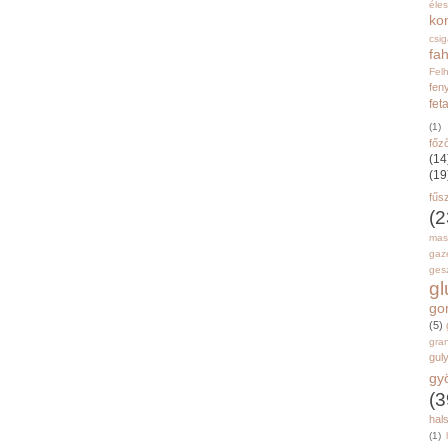
éle
ko
csi
fah
Fel
fen
fet
(1)
főz
(14
(19
fűs
(2
mas
gaz
gesz
g
go
(5)
gran
gul
gy
(3
hal
(1)