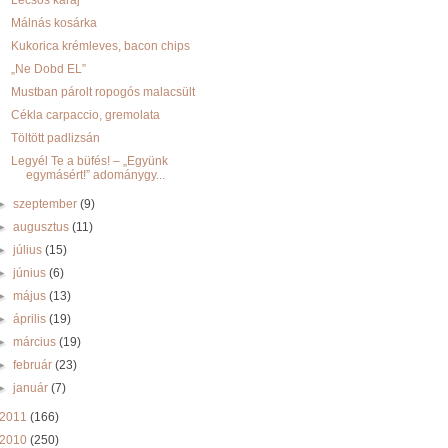
Lecsós karaj
Málnás kosárka
Kukorica krémleves, bacon chips
„Ne Dobd EL”
Mustban párolt ropogós malacsült
Cékla carpaccio, gremolata
Töltött padlizsán
Legyél Te a büfés! – „Együnk
egymásért!” adománygy...
►
szeptember
(9)
►
augusztus
(11)
►
július
(15)
►
június
(6)
►
május
(13)
►
április
(19)
►
március
(19)
►
február
(23)
►
január
(7)
2011
(166)
2010
(250)