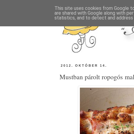
This site uses cookies from Google to 
are shared with Google along with per
statistics, and to detect and address
2012. OKTÓBER 14.
Mustban párolt ropogós mal