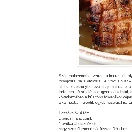
Szép malaccombot vettem a hentesnél, olya
ropogósra, belül omlósra. A titok: a húst
át, hűtőszekrénybe téve, majd hat óra elte
tartottam. A só először ugyan dehidratál, 
következtében a hús több folyadékot képe
alkalmazta, működik egyéb húsoknál is. Ér
Hozzávalók 4 főre:
1 bőrös malaccomb
1 evőkanál disznózsír
nagy szemű tengeri só, frissen őrölt bors