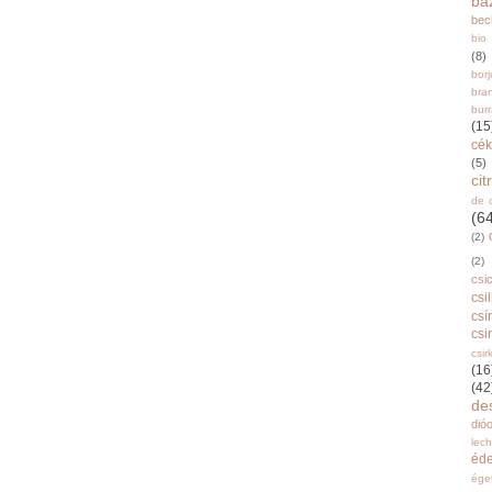
ba
bec
bio
(8)
bor
bra
burr
(15
cék
(5)
ci
de 
(6
(2)
(2)
csi
csi
csí
csi
csir
(16
(42
de
dióo
lec
éd
ége