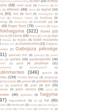
erdélyi
eper
(20)
sztőmentes péksütemény
(2)
nyha
(58)
érlelő tasak
(4)
Essencia
(1)
éti
étterem
(44)
fagylalt
(14)
ga
(1)
fácán
(1)
éj
(51)
fánk
(4)
fasírt
(3)
feketegyökér
(1)
fenyőmag
(8)
hívás
(1)
felvágott helyett
(1)
yőrügy
(3)
fermentáló gép
(4)
fermentálás
(2)
finger food
(78)
a
(20)
fodroskel
(2)
fogas
fokhagyma
(322)
főzelék
(17)
francia
(24)
füge
őiskola
(7)
frittata
(1)
fusilli
(1)
)
füstölt mozzarella
füstölés
(5)
fürjtojás
(2)
)
fűszerkeverék
(13)
Gabojsza
füstölt tofu
(2)
Gabojsza péksége
zertára
(7)
31)
gabonatej főző
(8)
galangal
(1)
garam
garnéla
(16)
gasztroajándék
(38)
ala
(1)
gesztenye
(11)
gersli
(4)
ebéd
(1)
tenyeliszt
(2)
gesztenyepüré
(1)
luténmentes
(346)
gnocchi
(3)
mba
(134)
Gordon Ramsay
(3)
gorgonzola
gránátalma
(11)
görög konyha
(8)
graham
(4)
grill
(29)
grapefruit
(8)
gratin
(4)
ita
(1)
gyors vacsora
(34)
yásnap
(3)
gyoza
(1)
hagyma
ömbér
(46)
gyümölcs
(8)
97)
hal
(80)
hagymalekvár
(4)
háj
(1)
szósz
(4)
hamburger
(5)
harissa
(1)
házi felvágott
házi patika
(1)
hoisin szósz
(2)
hokkaido tök
(2)