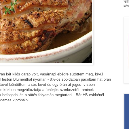
fel
köv
n két kilós darab volt, vasárnapi ebédre sütöttem meg, kívül
 – Heston Blumenthal nyomán - 8%-os sóoldatban pácoltam hat órán
ltével leöntöttem a sós levet és egy órán át jeges vízben
de közben megváltoztatja a fehérjék szerkezetét, aminek
s befogadni és a sütés folyamán megtartani. Bár HB csirkénél
demes kipróbálni.