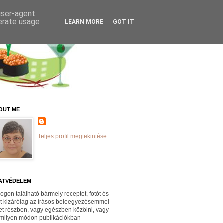
 user-agent
nerate usage
LEARN MORE
GOT IT
OUT ME
Teljes profil megtekintése
ATVÉDELEM
logon található bármely receptet, fotót és
st kizárólag az írásos beleegyezésemmel
et részben, vagy egészben közölni, vagy
milyen módon publikációkban