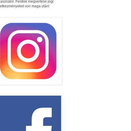
használni. Fentiek megsértése jogi
etkezményeket von maga után!