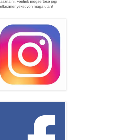
használni. Fentiek megsértése jogi
etkezményeket von maga után!