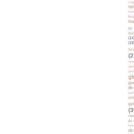
csi
fah
Fel
fen
fet
(1)
főz
(14
(19
fűs
(2
mas
gaz
gesz
g
go
(5)
gran
gul
gy
(3
hal
(1)
hom
(3)