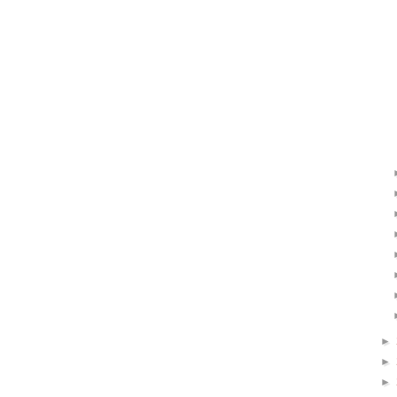
►
►
►