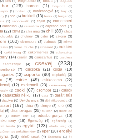
birs
(4)
Blogkóstoló
(5)
bodza
(7)
bogrács
(2)
bor
(126)
borecet
(11)
borjúbríz
(2)
borókabogyó
(3)
júnyak
(1)
borkén
(1)
böjt
(1)
brokkoli
(13)
brie
(6)
ndy
(1)
burek
(1)
burger
(2)
camembert
cajun
(5)
ata
(1)
caciocavallo
(1)
)
cannelloni
(4)
cayenne bors
(7)
carambola
(1)
chili
(89)
la
(22)
chia mag
(6)
chips
CEWI
(1)
chutney
(3)
cider
(4)
cikória
(3)
chocoMe
(1)
trom
(160)
citrombors
(3)
clafoutis
(3)
crème
cukkini
cassis
(2)
crème fraîche
(1)
croissant
(1)
4)
cukormentes
(6)
cukkinivirág
(2)
cukorszirup
curry
(14)
csalán
(8)
császárhús
(3)
cseplesz
csevej
(233)
cseresznye
(4)
csicsóka
(21)
csiga
(10)
cseriborsó
(7)
csiperke
(90)
llagánizs
(13)
csipkeháj
(3)
csirke
(49)
ra
(15)
csirkecomb
(22)
rkemáj
(12)
csirkemell
(23)
csirkeszárny
(2)
csoki
(67)
csombor
(21)
csülök
keszív
(1)
)
dagasztás nélkül
(17)
darált hús
dara
(2)
)
datolya
(6)
Dél-Baranya
(6)
déli tőkegomba
(2)
sszert
(167)
dió
(38)
diéta
(6)
dinnye
(8)
disznóvágás
(25)
laj
(6)
dukkah
(2)
dulce de
édesburgonya
(10)
he
(1)
durum liszt
(1)
eskömény
(16)
Égerszög
(4)
egészség
(1)
egytál
(123)
tett tészta
(2)
ehető virág
(1)
erdélyi
eper
(20)
sztőmentes péksütemény
(2)
nyha
(58)
érlelő tasak
(4)
Essencia
(1)
éti