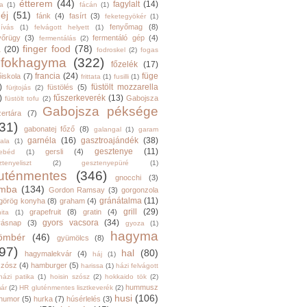
étterem
(44)
fagylalt
(14)
ga
(1)
fácán
(1)
éj
(51)
fánk
(4)
fasírt
(3)
feketegyökér
(1)
fenyőmag
(8)
hívás
(1)
felvágott helyett
(1)
yőrügy
(3)
fermentáló gép
(4)
fermentálás
(2)
finger food
(78)
a
(20)
fodroskel
(2)
fogas
fokhagyma
(322)
főzelék
(17)
francia
(24)
füge
őiskola
(7)
frittata
(1)
fusilli
(1)
)
füstölt mozzarella
füstölés
(5)
fürjtojás
(2)
)
fűszerkeverék
(13)
Gabojsza
füstölt tofu
(2)
Gabojsza péksége
zertára
(7)
31)
gabonatej főző
(8)
galangal
(1)
garam
garnéla
(16)
gasztroajándék
(38)
ala
(1)
gesztenye
(11)
gersli
(4)
ebéd
(1)
tenyeliszt
(2)
gesztenyepüré
(1)
luténmentes
(346)
gnocchi
(3)
mba
(134)
Gordon Ramsay
(3)
gorgonzola
gránátalma
(11)
görög konyha
(8)
graham
(4)
grill
(29)
grapefruit
(8)
gratin
(4)
ita
(1)
gyors vacsora
(34)
yásnap
(3)
gyoza
(1)
hagyma
ömbér
(46)
gyümölcs
(8)
97)
hal
(80)
hagymalekvár
(4)
háj
(1)
szósz
(4)
hamburger
(5)
harissa
(1)
házi felvágott
házi patika
(1)
hoisin szósz
(2)
hokkaido tök
(2)
hummusz
ár
(2)
HR gluténmentes lisztkeverék
(2)
husi
(106)
humor
(5)
hurka
(7)
húsérlelés
(3)