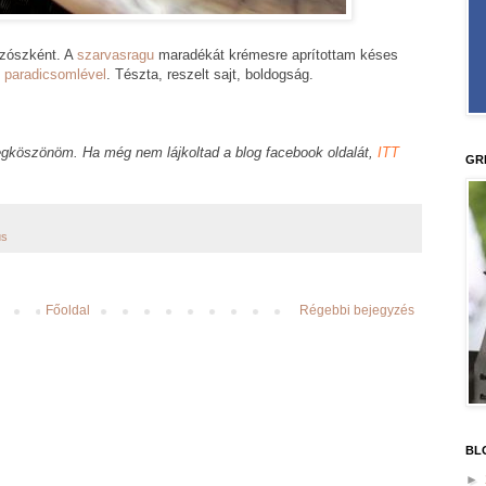
szószként. A
szarvasragu
maradékát krémesre aprítottam késes
i paradicsomlével
. Tészta, reszelt sajt, boldogság.
gköszönöm. Ha még nem lájkoltad a blog facebook oldalát,
ITT
GR
ús
Főoldal
Régebbi bejegyzés
BL
►