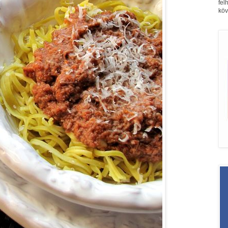
fel
köv