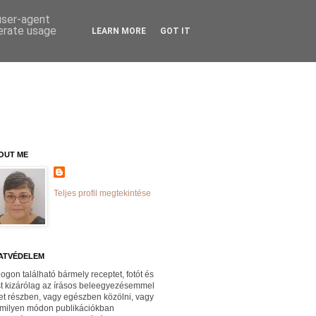
 user-agent
nerate usage
LEARN MORE
GOT IT
OUT ME
Teljes profil megtekintése
ATVÉDELEM
logon található bármely receptet, fotót és
st kizárólag az írásos beleegyezésemmel
et részben, vagy egészben közölni, vagy
milyen módon publikációkban