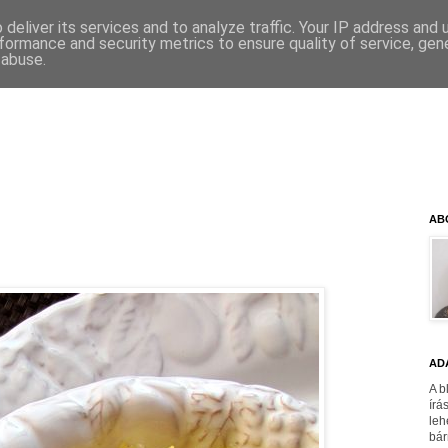
deliver its services and to analyze traffic. Your IP address and
formance and security metrics to ensure quality of service, ge
 abuse.
AB
AD
A b
írá
leh
bár