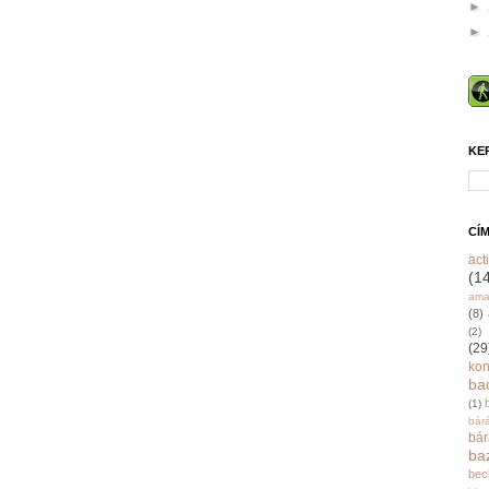
►
►
KE
CÍ
acti
(1
ama
(8)
(2)
(29
ko
ba
(1)
bár
bá
ba
bec