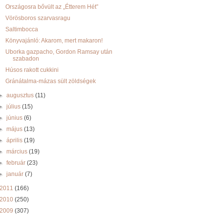
Országosra bővült az „Étterem Hét”
Vörösboros szarvasragu
Saltimbocca
Könyvajánló: Akarom, mert makaron!
Uborka gazpacho, Gordon Ramsay után
szabadon
Húsos rakott cukkini
Gránátalma-mázas sült zöldségek
►
augusztus
(11)
►
július
(15)
►
június
(6)
►
május
(13)
►
április
(19)
►
március
(19)
►
február
(23)
►
január
(7)
2011
(166)
2010
(250)
2009
(307)