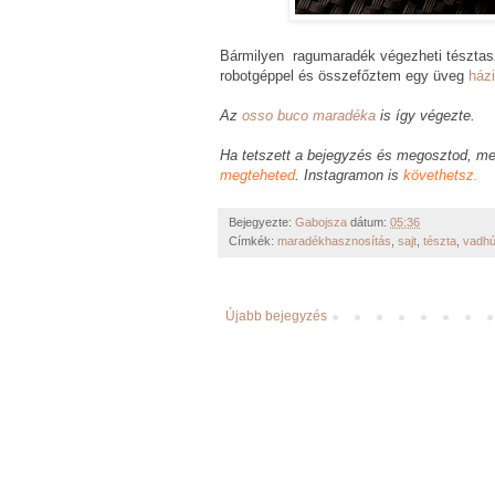
Bármilyen ragumaradék végezheti tészta
robotgéppel és összefőztem egy üveg
ház
Az
osso buco maradéka
is így végezte.
Ha tetszett a bejegyzés és megosztod, me
megteheted
. Instagramon is
követhetsz.
Bejegyezte:
Gabojsza
dátum:
05:36
Címkék:
maradékhasznosítás
,
sajt
,
tészta
,
vadh
Újabb bejegyzés