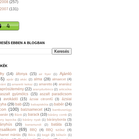
2008
(257)
2007
(131)
RESÉS EBBEN A BLOGBAN
MKÉK
Ajánló
fry
(14)
áfonya
(15)
air fryer
(1)
45)
alma
(28)
almaecet
(4)
ajvár
(1)
akác
(2)
amaretto
(4)
ananász
ránt
(1)
amaretti keksz
(1)
aprósütemény
(22)
aranydurbincs
(2)
articsóka
aszalt gyümölcs
(15)
aszalt paradicsom
)
avokádó
(15)
ázsiai
ázsiai citromfű
(3)
nyha
(29)
bab
(22)
babér
(24)
babapiskóta
(2)
con
(100)
balzsamecet
(42)
bambuszrügy
barack
(10)
banán
(4)
Bánk
(2)
bárány comb
(2)
bárányborda
(3)
ány lapocka
(1)
bárány nyak
(1)
rányhús
(20)
batáta
(13)
barramundi
(2)
zsalikom
(69)
BBQ
(4)
BBQ szósz
(4)
hamel mártás
(5)
Bécs
(1)
bejgli
(2)
bélszín
(1)