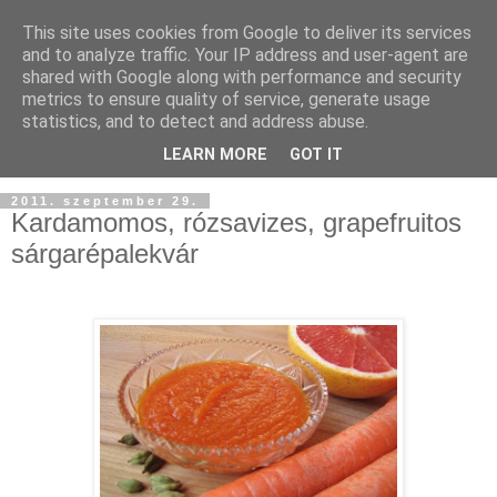
This site uses cookies from Google to deliver its services
and to analyze traffic. Your IP address and user-agent are
shared with Google along with performance and security
metrics to ensure quality of service, generate usage
statistics, and to detect and address abuse.
LEARN MORE
GOT IT
2011. szeptember 29.
Kardamomos, rózsavizes, grapefruitos
sárgarépalekvár