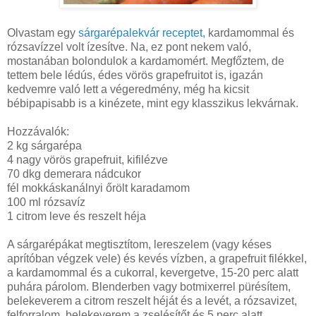
Olvastam egy
sárgarépalekvár receptet,
kardamommal és
rózsavízzel volt ízesítve. Na, ez pont nekem való,
mostanában bolondulok a kardamomért. Megfőztem, de
tettem bele lédús, édes vörös grapefruitot is, igazán
kedvemre való lett a végeredmény, még ha kicsit
bébipapisabb is a kinézete, mint egy klasszikus lekvárnak.
Hozzávalók:
2 kg
sárgarépa
4 nagy vörös grapefruit, kifilézve
70 dkg demerara nádcukor
fél mokkáskanálnyi őrölt karadamom
100 ml rózsavíz
1 citrom leve és reszelt héja
A sárgarépákat megtisztítom, lereszelem (vagy késes
aprítóban végzek vele) és kevés vízben, a grapefruit filékkel,
a kardamommal és a cukorral, kevergetve, 15-20 perc alatt
puhára párolom. Blenderben vagy botmixerrel pürésítem,
belekeverem a citrom reszelt héját és a levét, a rózsavizet,
felforralom, belekeverem a zselésítőt és 5 perc alatt