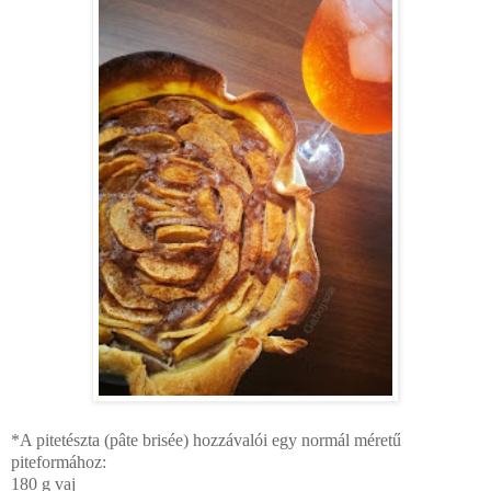
*A pitetészta (pâte brisée) hozzávalói egy normál méretű
piteformához:
180 g vaj