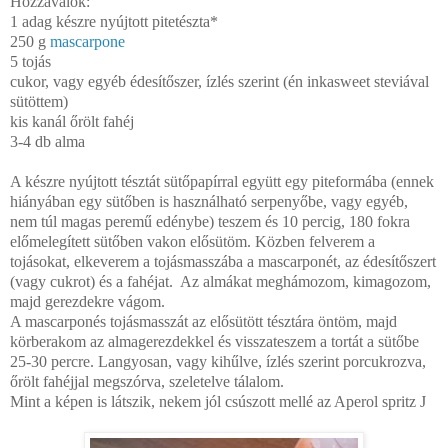
Hozzávalók:
1 adag készre nyújtott pitetészta*
250 g
mascarpone
5 tojás
cukor, vagy egyéb édesítőszer, ízlés szerint (én inkasweet steviával
sütöttem)
kis kanál őrölt fahéj
3-4 db alma
A készre nyújtott tésztát sütőpapírral együtt egy piteformába (ennek
hiányában egy sütőben is használható serpenyőbe, vagy egyéb,
nem túl magas peremű edénybe) teszem és 10 percig, 180 fokra
előmelegített sütőben vakon elősütöm. Közben felverem a
tojásokat, elkeverem a tojásmasszába a mascarponét, az édesítőszert
(vagy cukrot) és a fahéjat.
Az almákat meghámozom, kimagozom,
majd gerezdekre vágom.
A mascarponés tojásmasszát az elősütött tésztára öntöm, majd
körberakom az almagerezdekkel és visszateszem a tortát a sütőbe
25-30 percre. Langyosan, vagy kihűlve, ízlés szerint porcukrozva,
őrölt fahéjjal megszórva, szeletelve tálalom.
Mint a képen is látszik, nekem jól csúszott mellé az Aperol spritz
J