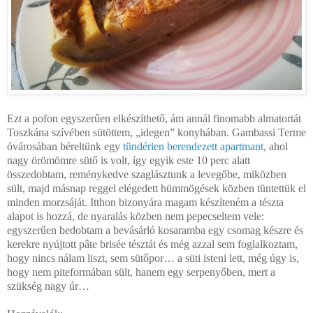
Ezt a pofon egyszerűen elkészíthető, ám annál finomabb almatortát
Toszkána szívében sütöttem, „idegen” konyhában. Gambassi Terme
óvárosában béreltünk egy
tündérien berendezett apartmant
, ahol
nagy örömömre sütő is volt, így egyik este 10 perc alatt
összedobtam, reménykedve szaglásztunk a levegőbe, miközben
sült, majd másnap reggel elégedett hümmögések közben tüntettük el
minden morzsáját. Itthon bizonyára magam készíteném a tészta
alapot is hozzá, de nyaralás közben nem pepecseltem vele:
egyszerűen bedobtam a bevásárló kosaramba egy csomag készre és
kerekre nyújtott
pâte brisée
tésztát és még azzal sem foglalkoztam,
hogy nincs nálam liszt, sem sütőpor… a süti isteni lett, még úgy is,
hogy nem piteformában sült, hanem egy serpenyőben, mert a
szükség nagy úr…