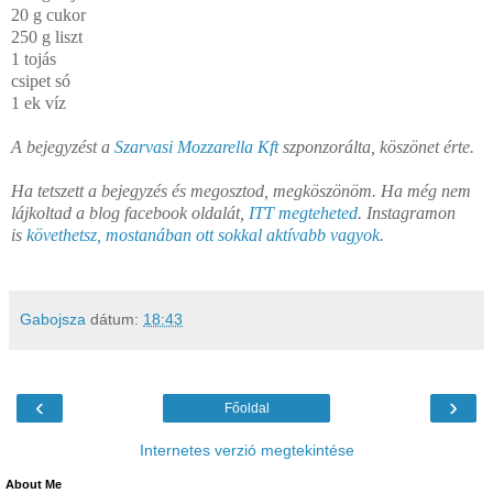
20 g cukor
250 g liszt
1 tojás
csipet só
1 ek víz
A bejegyzést a
Szarvasi Mozzarella Kft
szponzorálta, köszönet érte.
Ha tetszett a bejegyzés és megosztod, megköszönöm. Ha még nem
lájkoltad a blog facebook oldalát,
ITT megteheted
. Instagramon
is
követhetsz, mostanában ott sokkal aktívabb vagyok
.
Gabojsza
dátum:
18:43
‹
›
Főoldal
Internetes verzió megtekintése
About Me