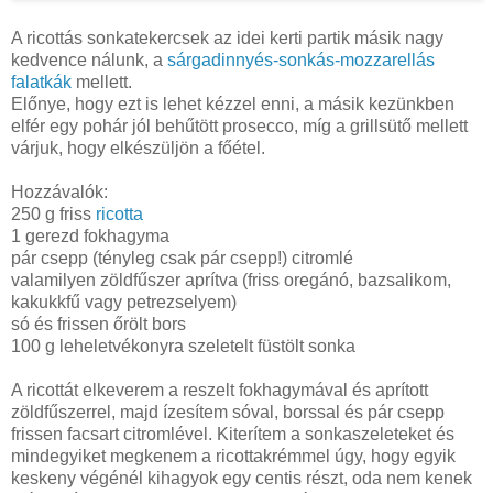
A ricottás sonkatekercsek az idei kerti partik másik nagy
kedvence nálunk, a
sárgadinnyés-sonkás-mozzarellás
falatkák
mellett.
Előnye, hogy ezt is lehet kézzel enni, a másik kezünkben
elfér egy pohár jól behűtött prosecco, míg a grillsütő mellett
várjuk, hogy elkészüljön a főétel.
Hozzávalók:
250 g friss
ricotta
1 gerezd fokhagyma
pár csepp (tényleg csak pár csepp!) citromlé
valamilyen zöldfűszer aprítva (friss oregánó, bazsalikom,
kakukkfű vagy petrezselyem)
só és frissen őrölt bors
100 g leheletvékonyra szeletelt füstölt sonka
A ricottát elkeverem a reszelt fokhagymával és aprított
zöldfűszerrel, majd ízesítem sóval, borssal és pár csepp
frissen facsart citromlével. Kiterítem a sonkaszeleteket és
mindegyiket megkenem a ricottakrémmel úgy, hogy egyik
keskeny végénél kihagyok egy centis részt, oda nem kenek