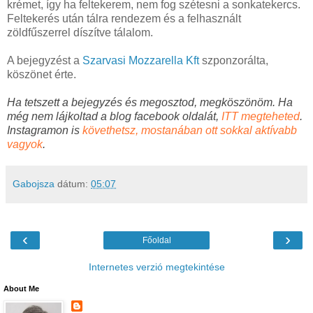
krémet, így ha feltekerem, nem fog szétesni a sonkatekercs.
Feltekerés után tálra rendezem és a felhasznált
zöldfűszerrel díszítve tálalom.
A bejegyzést a
Szarvasi Mozzarella Kft
szponzorálta,
köszönet érte.
Ha tetszett a bejegyzés és megosztod, megköszönöm. Ha
még nem lájkoltad a blog facebook oldalát,
ITT megteheted
.
Instagramon is
követhetsz, mostanában ott sokkal aktívabb
vagyok
.
Gabojsza
dátum:
05:07
‹
›
Főoldal
Internetes verzió megtekintése
About Me