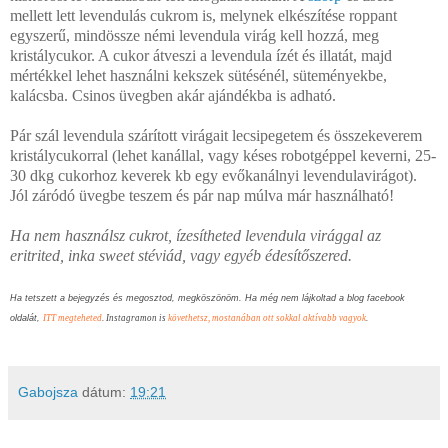
mellett lett levendulás cukrom is, melynek elkészítése roppant
egyszerű, mindössze némi levendula virág kell hozzá, meg
kristálycukor. A cukor átveszi a levendula ízét és illatát, majd
mértékkel lehet használni kekszek sütésénél, süteményekbe,
kalácsba. Csinos üvegben akár ajándékba is adható.
Pár szál levendula szárított virágait lecsipegetem és összekeverem
kristálycukorral (lehet kanállal, vagy késes robotgéppel keverni, 25-
30 dkg cukorhoz keverek kb egy evőkanálnyi levendulavirágot).
Jól záródó üvegbe teszem és pár nap múlva már használható!
Ha nem használsz cukrot, ízesítheted levendula virággal az
eritrited, inka sweet stéviád, vagy egyéb édesítőszered.
Ha tetszett a bejegyzés és megosztod, megköszönöm. Ha még nem lájkoltad a blog facebook
oldalát,
ITT megteheted
. Instagramon is
követhetsz, mostanában ott sokkal aktívabb vagyok
.
Gabojsza
dátum:
19:21