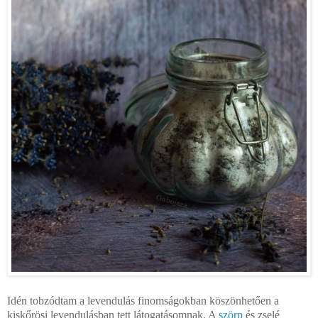
Idén tobzódtam a levendulás finomságokban köszönhetően a
kiskőrösi levendulásban tett látogatásomnak. A
szörp
és zselé