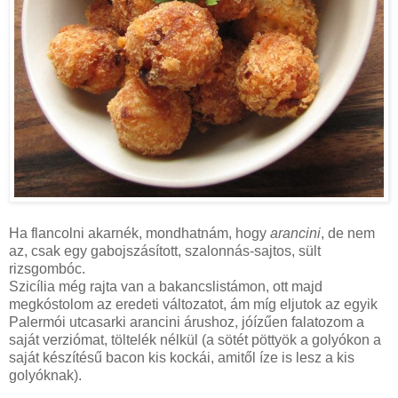
Ha flancolni akarnék, mondhatnám, hogy
arancini
, de nem
az, csak egy gabojszásított, szalonnás-sajtos, sült
rizsgombóc.
Szicília még rajta van a bakancslistámon, ott majd
megkóstolom az eredeti változatot, ám míg eljutok az egyik
Palermói utcasarki arancini árushoz, jóízűen falatozom a
saját verziómat, töltelék nélkül (a sötét pöttyök a golyókon a
saját készítésű bacon kis kockái, amitől íze is lesz a kis
golyóknak).