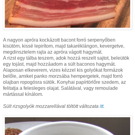
A nagyon apróra kockázott bacont forró serpenyőben
kisütöm, kissé lepirítom, majd takaréklángon, kevergetve,
megdinsztelem rajta az apróra vágott hagymát.
A rizst egy tálba teszem, adok hozzá reszelt sajtot, beleütök
egy tojást, majd hozzáadom a sült baconos hagymát.
Alaposan elkeverem, vizes kézzel kis golyókat formázok
belőle, amiket panko morzsába hempergetek, majd forró
olajban ropogósra sütök. Konyhai papírtörlőre szedem, az
felitatja a felesleges olajat. Salátával, vagy remoulade
mártással kínálom.
Sült rizsgolyók mozzarellával töltött változata
itt.