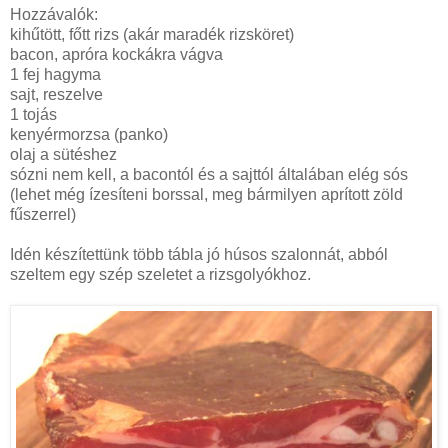
Hozzávalók:
kihűtött, főtt rizs (akár maradék rizsköret)
bacon, apróra kockákra vágva
1 fej hagyma
sajt, reszelve
1 tojás
kenyérmorzsa (panko)
olaj a sütéshez
sózni nem kell, a bacontól és a sajttól általában elég sós
(lehet még ízesíteni borssal, meg bármilyen aprított zöld
fűszerrel)
Idén készítettünk több tábla jó húsos szalonnát, abból
szeltem egy szép szeletet a rizsgolyókhoz.