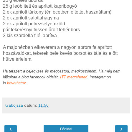
25 g ecetes uborka
25 g leöblített és aprított kapribogyó
2 ek aprított tárkony (én ecetben eltettet használtam)
2 ek aprított salottahagyma
2 ek aprított petrezselyemzöld
pár tekerésnyi frissen őrölt fehér bors
2 kis szardella filé, aprítva
A majonézben elkeverem a nagyon apróra felaprított
hozzávalókat, tekerek bele kevés borsot és tálalás előtt
hűtve érlelem.
Ha tetszett a bejegyzés és megosztod, megköszönöm. Ha még nem
lájkoltad a blog facebook oldalát,
ITT megteheted
. Instagramon
is
követhetsz.
Gabojsza
dátum:
11:56
‹
›
Főoldal