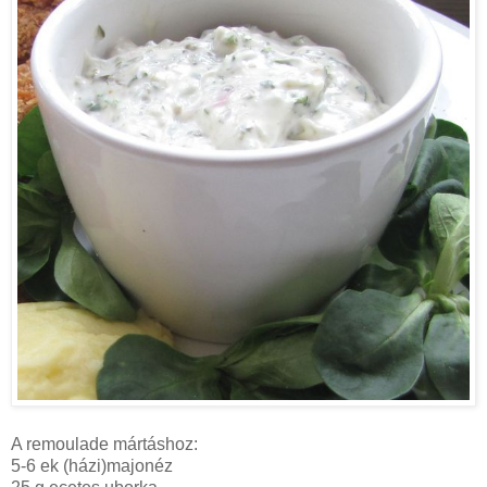
A remoulade mártáshoz:
5-6 ek (házi)majonéz