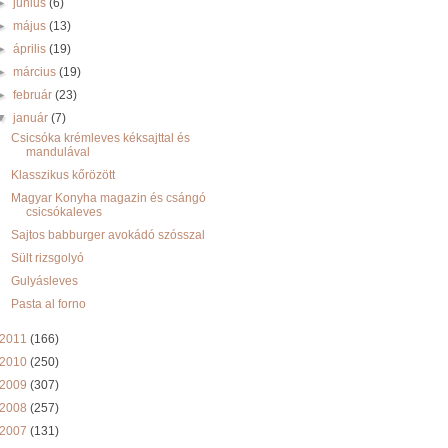
►
június
(6)
►
május
(13)
►
április
(19)
►
március
(19)
►
február
(23)
▼
január
(7)
Csicsóka krémleves kéksajttal és
mandulával
Klasszikus kőrözött
Magyar Konyha magazin és csángó
csicsókaleves
Sajtos babburger avokádó szósszal
Sült rizsgolyó
Gulyásleves
Pasta al forno
2011
(166)
2010
(250)
2009
(307)
2008
(257)
2007
(131)