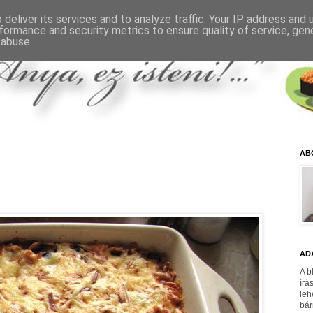
deliver its services and to analyze traffic. Your IP address and
formance and security metrics to ensure quality of service, ge
 abuse.
AB
AD
A b
írá
leh
bár