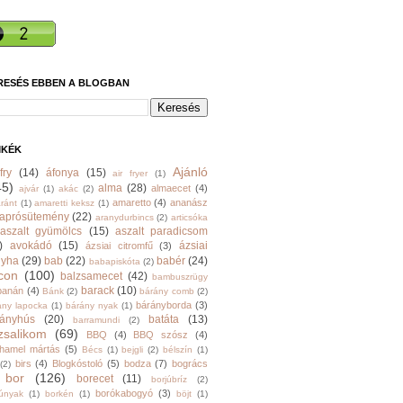
RESÉS EBBEN A BLOGBAN
MKÉK
Ajánló
fry
(14)
áfonya
(15)
air fryer
(1)
45)
alma
(28)
almaecet
(4)
ajvár
(1)
akác
(2)
amaretto
(4)
ananász
ránt
(1)
amaretti keksz
(1)
aprósütemény
(22)
aranydurbincs
(2)
articsóka
aszalt gyümölcs
(15)
aszalt paradicsom
)
avokádó
(15)
ázsiai
ázsiai citromfű
(3)
nyha
(29)
bab
(22)
babér
(24)
babapiskóta
(2)
con
(100)
balzsamecet
(42)
bambuszrügy
barack
(10)
banán
(4)
Bánk
(2)
bárány comb
(2)
bárányborda
(3)
ány lapocka
(1)
bárány nyak
(1)
rányhús
(20)
batáta
(13)
barramundi
(2)
zsalikom
(69)
BBQ
(4)
BBQ szósz
(4)
hamel mártás
(5)
Bécs
(1)
bejgli
(2)
bélszín
(1)
birs
(4)
Blogkóstoló
(5)
bodza
(7)
bogrács
(2)
bor
(126)
borecet
(11)
borjúbríz
(2)
borókabogyó
(3)
júnyak
(1)
borkén
(1)
böjt
(1)