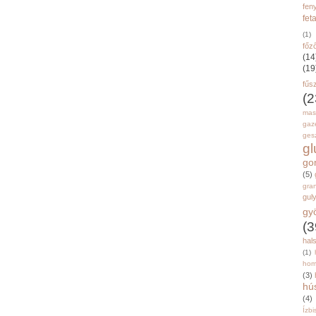
fen
fet
(1)
főz
(14
(19
fűs
(2
mas
gaz
gesz
g
go
(5)
gran
gul
gy
(3
hal
(1)
hom
(3)
hú
(4)
Ízbi