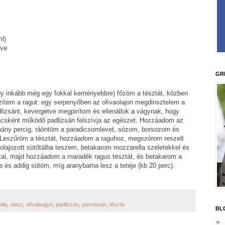
l)
lve
GR
agy inkább még egy fokkal keményebbre) főzöm a tésztát, közben
zítem a ragut: egy serpenyőben az olívaolajon megdinsztelem a
zsánt, kevergetve megpirítom és ellenállok a vágynak, hogy
vacsként működő padlizsán felszívja az egészet. Hozzáadom az
éhány percig, ráöntöm a paradicsomlevet, sózom, borsozom és
. Leszűröm a tésztát, hozzáadom a raguhoz, megszórom reszelt
olajozott sütőtálba teszem, betakarom mozzarella szeletekkel és
ajttal, majd hozzáadom a maradék ragus tésztát, és betakarom a
őbe és addig sütöm, míg aranybarna lesz a teteje (kb 20 perc).
lla
,
olasz
,
olívabogyó
,
padlizsán
,
parmezán
,
tészta
BL
►