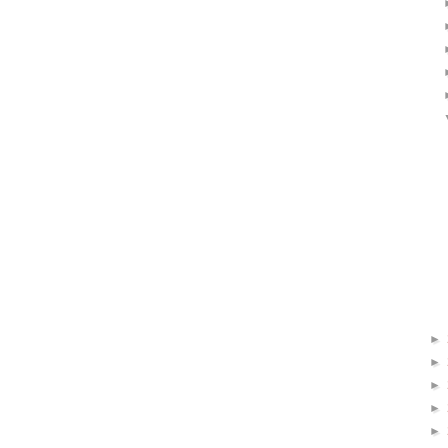
►
►
►
►
►