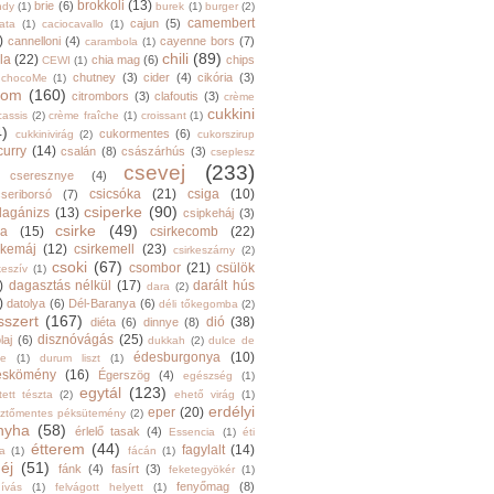
brokkoli
(13)
brie
(6)
ndy
(1)
burek
(1)
burger
(2)
camembert
cajun
(5)
ata
(1)
caciocavallo
(1)
)
cannelloni
(4)
cayenne bors
(7)
carambola
(1)
chili
(89)
la
(22)
chia mag
(6)
chips
CEWI
(1)
chutney
(3)
cider
(4)
cikória
(3)
chocoMe
(1)
trom
(160)
citrombors
(3)
clafoutis
(3)
crème
cukkini
cassis
(2)
crème fraîche
(1)
croissant
(1)
4)
cukormentes
(6)
cukkinivirág
(2)
cukorszirup
curry
(14)
csalán
(8)
császárhús
(3)
cseplesz
csevej
(233)
cseresznye
(4)
csicsóka
(21)
csiga
(10)
cseriborsó
(7)
csiperke
(90)
llagánizs
(13)
csipkeháj
(3)
csirke
(49)
ra
(15)
csirkecomb
(22)
rkemáj
(12)
csirkemell
(23)
csirkeszárny
(2)
csoki
(67)
csombor
(21)
csülök
keszív
(1)
)
dagasztás nélkül
(17)
darált hús
dara
(2)
)
datolya
(6)
Dél-Baranya
(6)
déli tőkegomba
(2)
sszert
(167)
dió
(38)
diéta
(6)
dinnye
(8)
disznóvágás
(25)
laj
(6)
dukkah
(2)
dulce de
édesburgonya
(10)
he
(1)
durum liszt
(1)
eskömény
(16)
Égerszög
(4)
egészség
(1)
egytál
(123)
tett tészta
(2)
ehető virág
(1)
erdélyi
eper
(20)
sztőmentes péksütemény
(2)
nyha
(58)
érlelő tasak
(4)
Essencia
(1)
éti
étterem
(44)
fagylalt
(14)
ga
(1)
fácán
(1)
éj
(51)
fánk
(4)
fasírt
(3)
feketegyökér
(1)
fenyőmag
(8)
hívás
(1)
felvágott helyett
(1)