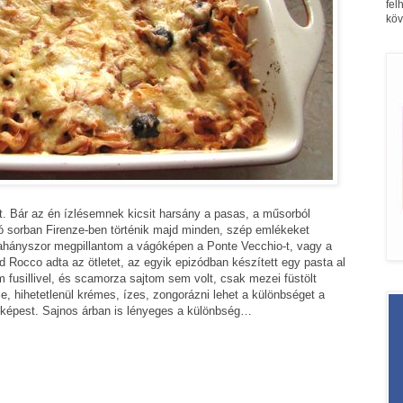
fel
köv
. Bár az én ízlésemnek kicsit harsány a pasas, a műsorból
ó sorban Firenze-ben történik majd minden, szép emlékeket
 ahányszor megpillantom a vágóképen a Ponte Vecchio-t, vagy a
 Rocco adta az ötletet, az egyik epizódban készített egy pasta al
m fusillivel, és scamorza sajtom sem volt, csak mezei füstölt
le, hihetetlenül krémes, ízes, zongorázni lehet a különbséget a
z képest. Sajnos árban is lényeges a különbség…