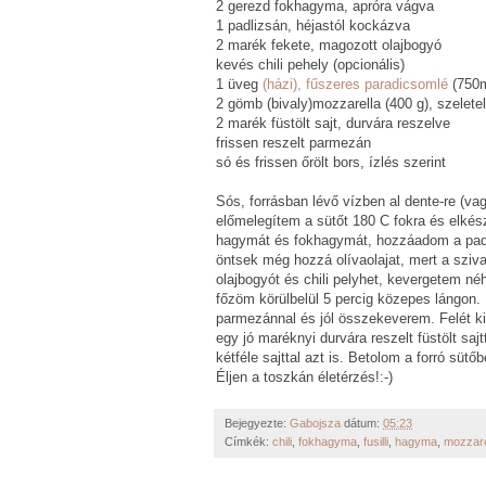
2 gerezd fokhagyma, apróra vágva
1 padlizsán, héjastól kockázva
2 marék fekete, magozott olajbogyó
kevés chili pehely (opcionális)
1 üveg
(házi), fűszeres paradicsomlé
(750m
2 gömb (bivaly)mozzarella (400 g), szelete
2 marék füstölt sajt, durvára reszelve
frissen reszelt parmezán
só és frissen őrölt bors, ízlés szerint
Sós, forrásban lévő vízben al dente-re (v
előmelegítem a sütőt
180 C
fokra és elkés
hagymát és fokhagymát, hozzáadom a padli
öntsek még hozzá olívaolajat, mert a szi
olajbogyót és chili pelyhet, kevergetem n
főzöm körülbelül 5 percig közepes lángon
parmezánnal és jól összekeverem. Felét ki
egy jó maréknyi durvára reszelt füstölt s
kétféle sajttal azt is. Betolom a forró süt
Éljen a toszkán életérzés!:-)
Bejegyezte:
Gabojsza
dátum:
05:23
Címkék:
chili
,
fokhagyma
,
fusilli
,
hagyma
,
mozzare