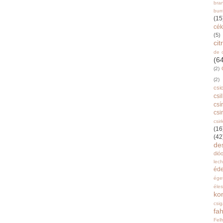
bra
burr
(15
cék
(5)
ci
de 
(6
(2)
(2)
csi
csi
csí
csi
csir
(16
(42
de
dióo
lec
éd
ége
éle
ko
csi
fah
Fel