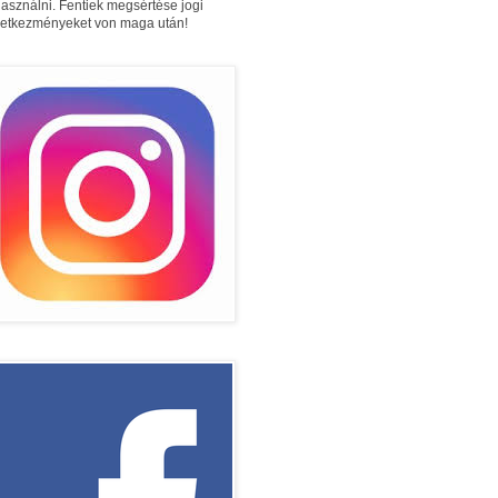
használni. Fentiek megsértése jogi
etkezményeket von maga után!