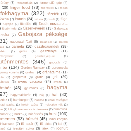
yőrügy
(3)
fermentáló gép
(4)
fermentálás
(2)
finger food
(78)
a
(20)
fodroskel
(2)
fogas
fokhagyma
(322)
főzelék
(17)
francia
(24)
füge
őiskola
(7)
frittata
(1)
fusilli
(1)
)
füstölt mozzarella
füstölés
(5)
fürjtojás
(2)
)
fűszerkeverék
(13)
Gabojsza
füstölt tofu
(2)
Gabojsza péksége
zertára
(7)
31)
gabonatej főző
(8)
galangal
(1)
garam
garnéla
(16)
gasztroajándék
(38)
ala
(1)
gesztenye
(11)
gersli
(4)
ebéd
(1)
tenyeliszt
(2)
gesztenyepüré
(1)
luténmentes
(346)
gnocchi
(3)
mba
(134)
Gordon Ramsay
(3)
gorgonzola
gránátalma
(11)
görög konyha
(8)
graham
(4)
grill
(29)
grapefruit
(8)
gratin
(4)
ita
(1)
gyors vacsora
(34)
yásnap
(3)
gyoza
(1)
hagyma
ömbér
(46)
gyümölcs
(8)
97)
hal
(80)
hagymalekvár
(4)
háj
(1)
szósz
(4)
hamburger
(5)
harissa
(1)
házi felvágott
házi patika
(1)
hoisin szósz
(2)
hokkaido tök
(2)
hummusz
ár
(2)
HR gluténmentes lisztkeverék
(2)
husi
(106)
humor
(5)
hurka
(7)
húsérlelés
(3)
smentes
(53)
húsvét
(45)
indiai konyha
inkasweet
(7)
IR barát
(6)
IR diéta
(7)
ital
(5)
joghurt
ízesített cukor
(3)
játék
(4)
sztró
(1)