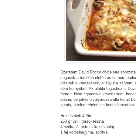
Szeretem David Rocco
dolce vita
sorozatát
sugárzik a toszkán életérzés és nem utols
idéznek a városképek, ellágyul a szívem,
dóm környékét. Az alábbi fogáshoz is David
forno-t. Nem rigatonival készítettem, hane
edami, de jóféle bivalymozzarella került be
gumis, íztelen tehéntejes honi változatho
Hozzávalók 4 főre:
250 g
fusilli (orsó) tészta
4 evőkanál extraszűz olívaolaj
1 fej vöröshagyma, aprítva