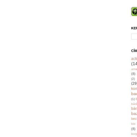
KE
CÍ
acti
(1
ama
(8)
(2)
(29
ko
ba
(1)
bár
bá
ba
bec
bio
(8)
bor