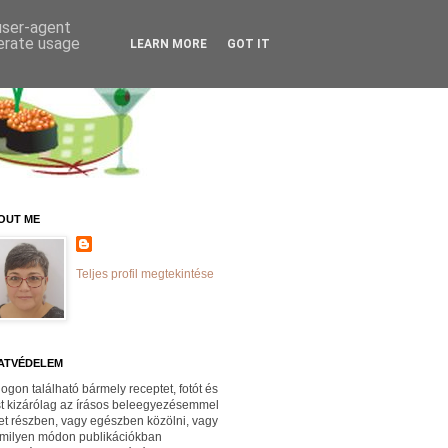
 user-agent
nerate usage
LEARN MORE
GOT IT
OUT ME
Teljes profil megtekintése
ATVÉDELEM
logon található bármely receptet, fotót és
st kizárólag az írásos beleegyezésemmel
et részben, vagy egészben közölni, vagy
milyen módon publikációkban