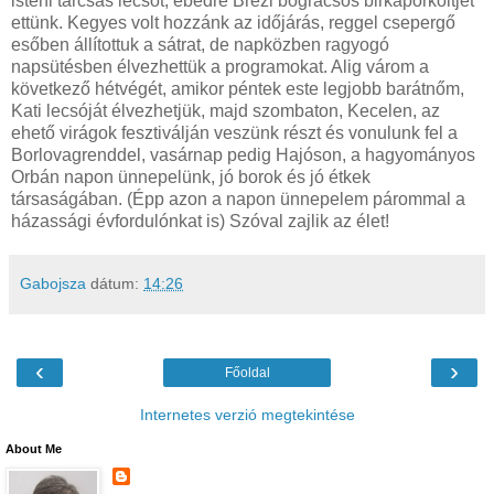
isteni tárcsás lecsót, ebédre Brezi bográcsos birkapörköltjét
ettünk. Kegyes volt hozzánk az időjárás, reggel csepergő
esőben állítottuk a sátrat, de napközben ragyogó
napsütésben élvezhettük a programokat. Alig várom a
következő hétvégét, amikor péntek este legjobb barátnőm,
Kati lecsóját élvezhetjük, majd szombaton, Kecelen, az
ehető virágok fesztiválján veszünk részt és vonulunk fel a
Borlovagrenddel, vasárnap pedig Hajóson, a hagyományos
Orbán napon ünnepelünk, jó borok és jó étkek
társaságában. (Épp azon a napon ünnepelem párommal a
házassági évfordulónkat is) Szóval zajlik az élet!
Gabojsza
dátum:
14:26
‹
›
Főoldal
Internetes verzió megtekintése
About Me