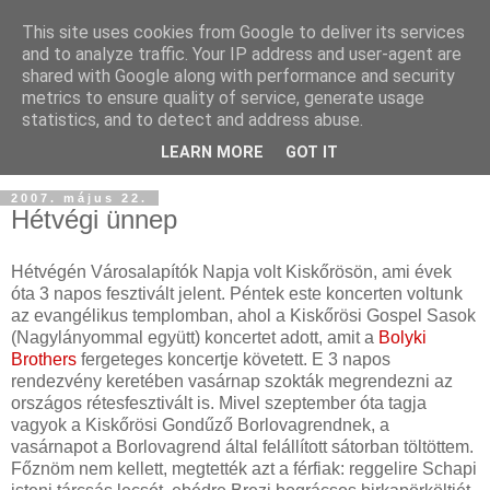
This site uses cookies from Google to deliver its services
and to analyze traffic. Your IP address and user-agent are
shared with Google along with performance and security
metrics to ensure quality of service, generate usage
statistics, and to detect and address abuse.
LEARN MORE
GOT IT
2007. május 22.
Hétvégi ünnep
Hétvégén Városalapítók Napja volt Kiskőrösön, ami évek
óta 3 napos fesztivált jelent. Péntek este koncerten voltunk
az evangélikus templomban, ahol a Kiskőrösi Gospel Sasok
(Nagylányommal együtt) koncertet adott, amit a
Bolyki
Brothers
fergeteges koncertje követett. E 3 napos
rendezvény keretében vasárnap szokták megrendezni az
országos rétesfesztivált is. Mivel szeptember óta tagja
vagyok a Kiskőrösi Gondűző Borlovagrendnek, a
vasárnapot a Borlovagrend által felállított sátorban töltöttem.
Főznöm nem kellett, megtették azt a férfiak: reggelire Schapi