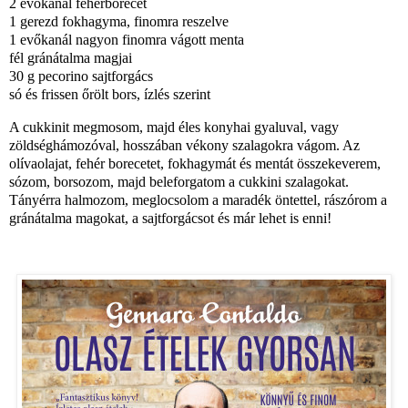
2 evőkanál fehérborecet
1 gerezd fokhagyma
, finomra reszelve
1 evőkanál nagyon finomra vágott menta
fél gránátalma magjai
30 g pecorino sajtforgács
só és frissen őrölt bors, ízlés szerint
A cukkinit megmosom, majd éles konyhai gyaluval, vagy
zöldséghámozóval, hosszában vékony szalagokra vágom. Az
olívaolajat, fehér borecetet, fokhagymát és mentát összekeverem,
sózom, borsozom, majd beleforgatom a cukkini szalagokat.
Tányérra halmozom, meglocsolom a maradék öntettel, rászórom a
gránátalma magokat, a sajtforgácsot és már lehet is enni!