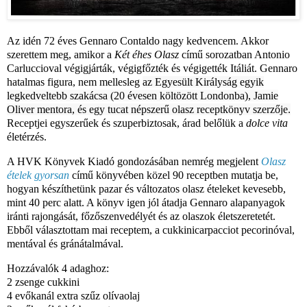
Az idén 72 éves Gennaro Contaldo nagy kedvencem. Akkor
szerettem meg, amikor a
Két éhes Olasz
című sorozatban Antonio
Carluccioval végigjárták, végigfőzték és végigették Itáliát. Gennaro
hatalmas figura, nem mellesleg
az Egyesült Királyság egyik
legkedveltebb szakácsa (20 évesen költözött Londonba), Jamie
Oliver mentora, és egy tucat népszerű olasz receptkönyv szerzője
.
Receptjei egyszerűek és szuperbiztosak, árad belőlük a
dolce vita
életérzés.
A HVK Könyvek Kiadó gondozásában nemrég megjelent
Olasz
ételek gyorsan
című könyvében közel 90 receptben mutatja be,
hogyan készíthetünk pazar és változatos olasz ételeket kevesebb,
mint 40 perc alatt. A könyv igen jól átadja Gennaro alapanyagok
iránti rajongását, főzőszenvedélyét és az olaszok életszeretetét.
Ebből választottam mai receptem, a cukkinicarpacciot pecorinóval,
mentával és gránátalmával.
Hozzávalók 4 adaghoz:
2 zsenge cukkini
4 evőkanál extra szűz olívaolaj