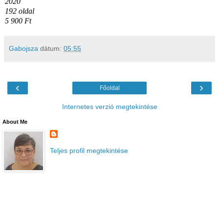
2020
192 oldal
5 900 Ft
Gabojsza
dátum:
05:55
‹
›
Főoldal
Internetes verzió megtekintése
About Me
Teljes profil megtekintése