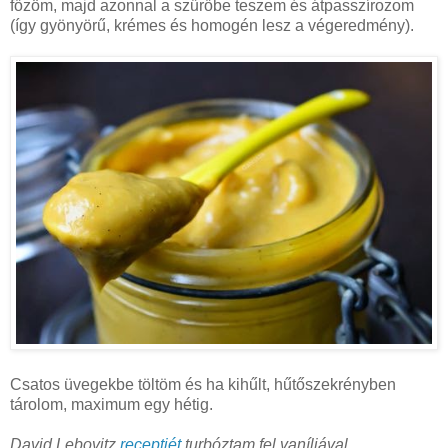
főzöm, majd azonnal a szűrőbe teszem és átpasszírozom
(így gyönyörű, krémes és homogén lesz a végeredmény).
Csatos üvegekbe töltöm és ha kihűlt, hűtőszekrényben
tárolom, maximum egy hétig.
David Lebovitz
receptjét
turbóztam fel vaníliával.