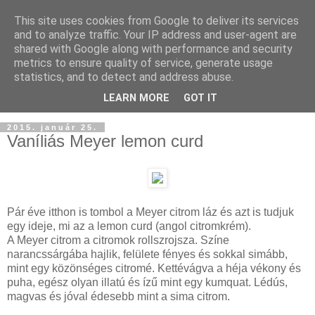
This site uses cookies from Google to deliver its services
and to analyze traffic. Your IP address and user-agent are
shared with Google along with performance and security
metrics to ensure quality of service, generate usage
statistics, and to detect and address abuse.
LEARN MORE
GOT IT
2015. január 25.
Vaníliás Meyer lemon curd
Pár éve itthon is tombol a Meyer citrom láz és azt is tudjuk
egy ideje, mi az a lemon curd (angol citromkrém).
A Meyer citrom a citromok rollszrojsza. Színe
narancssárgába hajlik, felülete fényes és sokkal simább,
mint egy közönséges citromé. Kettévágva a héja vékony és
puha, egész olyan illatú és ízű mint egy kumquat. Lédús,
magvas és jóval édesebb mint a sima citrom.