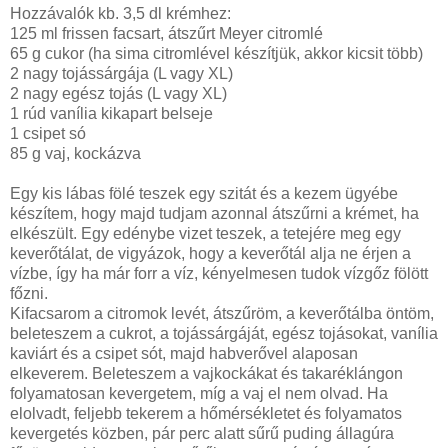
Hozzávalók kb. 3,5 dl krémhez:
125 ml frissen facsart, átszűrt Meyer citromlé
65 g cukor (ha sima citromlével készítjük, akkor kicsit több)
2 nagy tojássárgája (L vagy XL)
2 nagy egész tojás (L vagy XL)
1 rúd vanília kikapart belseje
1 csipet só
85 g vaj, kockázva
Egy kis lábas fölé teszek egy szitát és a kezem ügyébe
készítem, hogy majd tudjam azonnal átszűrni a krémet, ha
elkészült. Egy edénybe vizet teszek, a tetejére meg egy
keverőtálat, de vigyázok, hogy a keverőtál alja ne érjen a
vízbe, így ha már forr a víz, kényelmesen tudok vízgőz fölött
főzni.
Kifacsarom a citromok levét, átszűröm, a keverőtálba öntöm,
beleteszem a cukrot, a tojássárgáját, egész tojásokat, vanília
kaviárt és a csipet sót, majd habverővel alaposan
elkeverem. Beleteszem a vajkockákat és takaréklángon
folyamatosan kevergetem, míg a vaj el nem olvad. Ha
elolvadt, feljebb tekerem a hőmérsékletet és folyamatos
kevergetés közben, pár perc alatt sűrű puding állagúra