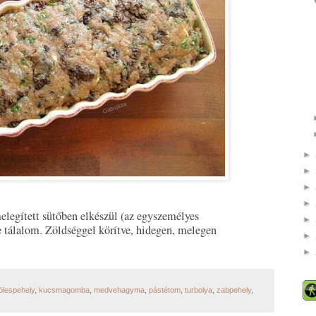
►
►
►
►
melegített sütőben elkészül (az egyszemélyes
►
 tálalom. Zöldséggel körítve, hidegen, melegen
►
►
ölespehely
,
kucsmagomba
,
medvehagyma
,
pástétom
,
turbolya
,
zabpehely
,