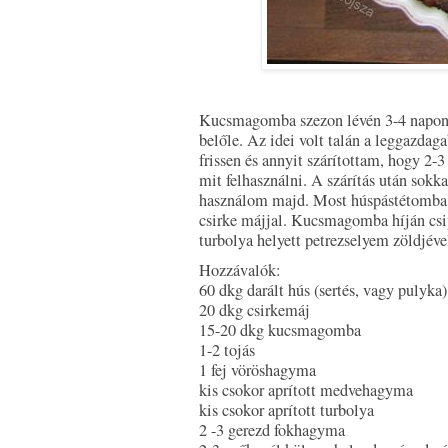
Kucsmagomba szezon lévén 3-4 napont
belőle. Az idei volt talán a leggazda
frissen és annyit szárítottam, hogy 2-
mit felhasználni. A szárítás után sokkal
használom majd. Most húspástétomba 
csirke májjal. Kucsmagomba híján csi
turbolya helyett petrezselyem zöldjével
Hozzávalók:
60 dkg darált hús (sertés, vagy pulyka)
20 dkg csirkemáj
15-20 dkg kucsmagomba
1-2 tojás
1 fej vöröshagyma
kis csokor aprított medvehagyma
kis csokor aprított turbolya
2 -3 gerezd fokhagyma