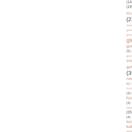
(14
(19
fűs
(2
mas
gaz
gesz
g
go
(5)
gran
gul
gy
(3
hal
(1)
hom
(3)
hú
(4)
Ízbi
(35
(4)
kac
ka
gyü