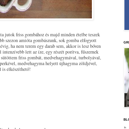
a jutok friss gombához és majd minden ételbe teszek
gabb szezon amióta gombászunk, sok gomba elfogyott
GR
3 évig, ha nem terem egy darab sem, akkor is lesz bőven
 intenzívebb lett az íze, egy részét porítva, fűszernek
sütöttem friss gombát, medvehagymával, turbolyával,
perkével, medvehagyma helyett újhagyma zöldjével,
 is elkészíthető!
BL
►