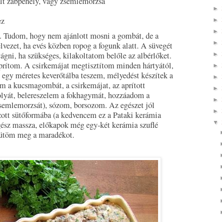
ált zabpehely, vagy zsemlemorzsa
►
ez
►
►
Tudom, hogy nem ajánlott mosni a gombát, de a
►
vezet, ha evés közben ropog a fogunk alatt. A süvegét
gni, ha szükséges, kilakoltatom belőle az albérlőket.
►
aprítom. A csirkemájat megtisztítom minden hártyától,
►
 egy méretes keverőtálba teszem, mélyedést készítek a
►
m a kucsmagombát, a csirkemájat, az aprított
►
lyát, belereszelem a fokhagymát, hozzáadom a
►
zsemlemorzsát), sózom, borsozom. Az egészet jól
►
ott sütőformába (a kedvencem ez a Pataki kerámia
▼
egész massza, előkapok még egy-két kerámia szuflé
sütöm meg a maradékot.