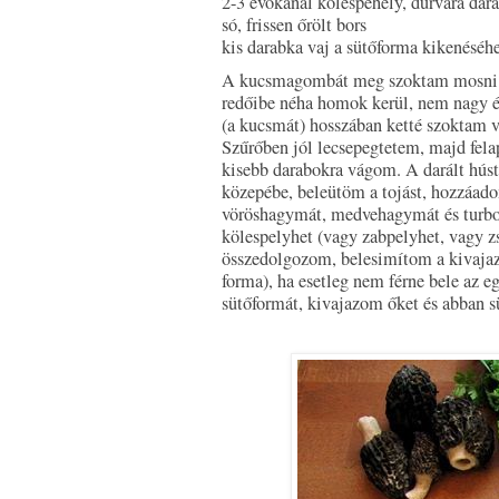
2-3 evőkanál kölespehely, durvára dar
só, frissen őrölt bors
kis darabka vaj a sütőforma kikenéséh
A kucsmagombát meg szoktam mosni. 
redőibe néha homok kerül, nem nagy él
(a kucsmát) hosszában ketté szoktam vá
Szűrőben jól lecsepegtetem, majd fel
kisebb darabokra vágom. A darált húst
közepébe, beleütöm a tojást, hozzáado
vöröshagymát, medvehagymát és turbo
kölespelyhet (vagy zabpelyhet, vagy 
összedolgozom, belesimítom a kivajaz
forma), ha esetleg nem férne bele az 
sütőformát, kivajazom őket és abban 