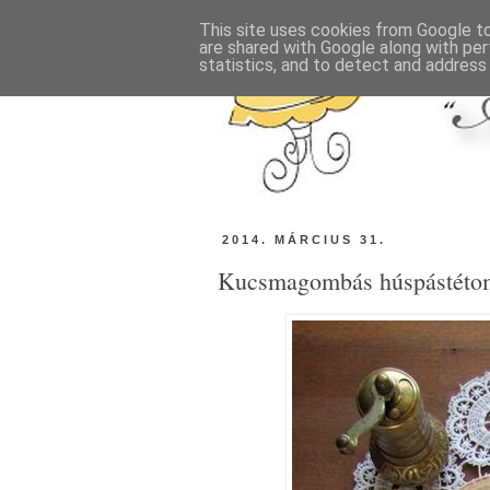
This site uses cookies from Google to 
are shared with Google along with per
statistics, and to detect and address
2014. MÁRCIUS 31.
Kucsmagombás húspástéto