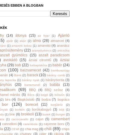
RESÉS EBBEN A BLOGBAN
MKÉK
Ajánló
fry
(14)
áfonya
(15)
air fryer
(1)
45)
alma
(28)
almaecet
(4)
ajvár
(1)
akác
(2)
amaretto
(4)
ananász
ránt
(1)
amaretti keksz
(1)
aprósütemény
(22)
aranydurbincs
(2)
articsóka
aszalt gyümölcs
(15)
aszalt paradicsom
)
avokádó
(15)
ázsiai
ázsiai citromfű
(3)
nyha
(29)
bab
(22)
babér
(24)
babapiskóta
(2)
con
(100)
balzsamecet
(42)
bambuszrügy
barack
(10)
banán
(4)
Bánk
(2)
bárány comb
(2)
bárányborda
(3)
ány lapocka
(1)
bárány nyak
(1)
rányhús
(20)
batáta
(13)
barramundi
(2)
zsalikom
(69)
BBQ
(4)
BBQ szósz
(4)
hamel mártás
(5)
Bécs
(1)
bejgli
(2)
bélszín
(1)
birs
(4)
Blogkóstoló
(5)
bodza
(7)
bogrács
(2)
bor
(126)
borecet
(11)
borjúbríz
(2)
borókabogyó
(3)
júnyak
(1)
borkén
(1)
böjt
(1)
brokkoli
(13)
brie
(6)
ndy
(1)
burek
(1)
burger
(2)
camembert
cajun
(5)
ata
(1)
caciocavallo
(1)
)
cannelloni
(4)
cayenne bors
(7)
carambola
(1)
chili
(89)
la
(22)
chia mag
(6)
chips
CEWI
(1)
chutney
(3)
cider
(4)
cikória
(3)
chocoMe
(1)