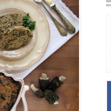
fel
köv