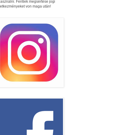
használni. Fentiek megsértése jogi
etkezményeket von maga után!