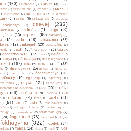
trom
(160)
citrombors
(3)
clafoutis
(3)
crème
cukkini
cassis
(2)
crème fraîche
(1)
croissant
(1)
4)
cukormentes
(6)
cukkinivirág
(2)
cukorszirup
curry
(14)
csalán
(8)
császárhús
(3)
cseplesz
csevej
(233)
cseresznye
(4)
csicsóka
(21)
csiga
(10)
cseriborsó
(7)
csiperke
(90)
llagánizs
(13)
csipkeháj
(3)
csirke
(49)
ra
(15)
csirkecomb
(22)
rkemáj
(12)
csirkemell
(23)
csirkeszárny
(2)
csoki
(67)
csombor
(21)
csülök
keszív
(1)
)
dagasztás nélkül
(17)
darált hús
dara
(2)
)
datolya
(6)
Dél-Baranya
(6)
déli tőkegomba
(2)
sszert
(167)
dió
(38)
diéta
(6)
dinnye
(8)
disznóvágás
(25)
laj
(6)
dukkah
(2)
dulce de
édesburgonya
(10)
he
(1)
durum liszt
(1)
eskömény
(16)
Égerszög
(4)
egészség
(1)
egytál
(123)
tett tészta
(2)
ehető virág
(1)
erdélyi
eper
(20)
sztőmentes péksütemény
(2)
nyha
(58)
érlelő tasak
(4)
Essencia
(1)
éti
étterem
(44)
fagylalt
(14)
ga
(1)
fácán
(1)
éj
(51)
fánk
(4)
fasírt
(3)
feketegyökér
(1)
fenyőmag
(8)
hívás
(1)
felvágott helyett
(1)
yőrügy
(3)
fermentáló gép
(4)
fermentálás
(2)
finger food
(78)
a
(20)
fodroskel
(2)
fogas
fokhagyma
(322)
főzelék
(17)
francia
(24)
füge
őiskola
(7)
frittata
(1)
fusilli
(1)