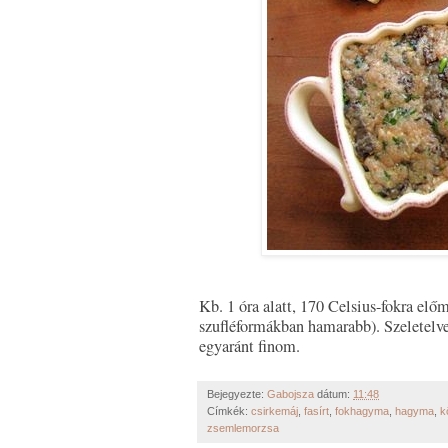
Kb. 1 óra alatt, 170 Celsius-fokra elő
szufléformákban hamarabb). Szeletelve
egyaránt finom.
Bejegyezte:
Gabojsza
dátum:
11:48
Címkék:
csirkemáj
,
fasírt
,
fokhagyma
,
hagyma
,
k
zsemlemorzsa