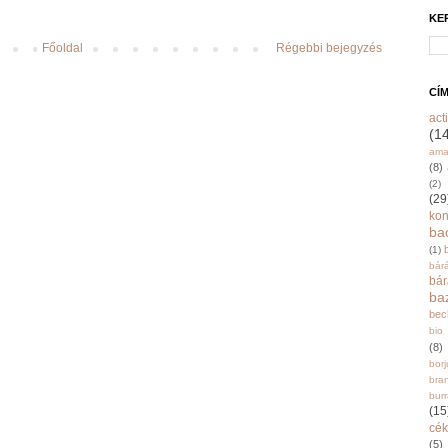
KE
Főoldal
Régebbi bejegyzés
CÍ
acti
(1
ama
(8)
(2)
(29
ko
ba
(1)
bár
bá
ba
bec
bio
(8)
bor
bra
burr
(15
cék
(5)