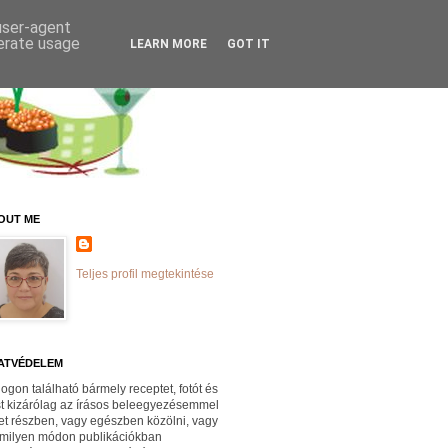
 user-agent
nerate usage
LEARN MORE
GOT IT
OUT ME
Teljes profil megtekintése
ATVÉDELEM
logon található bármely receptet, fotót és
st kizárólag az írásos beleegyezésemmel
et részben, vagy egészben közölni, vagy
milyen módon publikációkban