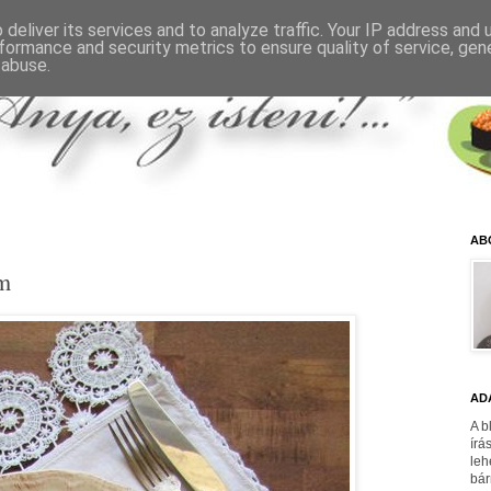
deliver its services and to analyze traffic. Your IP address and
formance and security metrics to ensure quality of service, ge
 abuse.
AB
m
AD
A b
írá
leh
bár