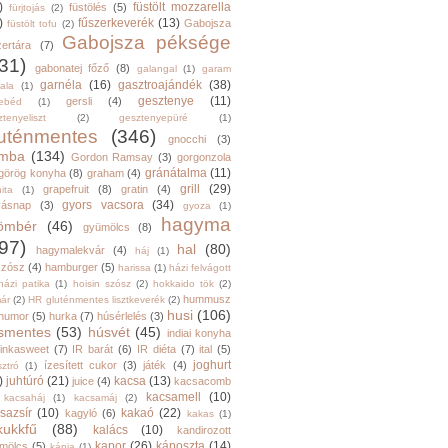
)
füstölt mozzarella
füstölés
(5)
fürjtojás
(2)
)
fűszerkeverék
(13)
Gabojsza
füstölt tofu
(2)
Gabojsza péksége
zertára
(7)
31)
gabonatej főző
(8)
galangal
(1)
garam
garnéla
(16)
gasztroajándék
(38)
ala
(1)
gesztenye
(11)
gersli
(4)
ebéd
(1)
tenyeliszt
(2)
gesztenyepüré
(1)
luténmentes
(346)
gnocchi
(3)
mba
(134)
Gordon Ramsay
(3)
gorgonzola
gránátalma
(11)
görög konyha
(8)
graham
(4)
grill
(29)
grapefruit
(8)
gratin
(4)
ita
(1)
gyors vacsora
(34)
yásnap
(3)
gyoza
(1)
hagyma
ömbér
(46)
gyümölcs
(8)
97)
hal
(80)
hagymalekvár
(4)
háj
(1)
szósz
(4)
hamburger
(5)
harissa
(1)
házi felvágott
házi patika
(1)
hoisin szósz
(2)
hokkaido tök
(2)
hummusz
ár
(2)
HR gluténmentes lisztkeverék
(2)
husi
(106)
humor
(5)
hurka
(7)
húsérlelés
(3)
smentes
(53)
húsvét
(45)
indiai konyha
inkasweet
(7)
IR barát
(6)
IR diéta
(7)
ital
(5)
joghurt
ízesített cukor
(3)
játék
(4)
sztró
(1)
)
juhtúró
(21)
kacsa
(13)
juice
(4)
kacsacomb
kacsamell
(10)
kacsaháj
(1)
kacsamáj
(2)
sazsír
(10)
kakaó
(22)
kagyló
(6)
kakas
(1)
kukkfű
(88)
kalács
(10)
kandirozott
kapor
(26)
káposzta
(14)
mölcs
(5)
kápia
(1)