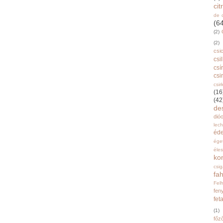
ci
de 
(6
(2)
(2)
csi
csi
csí
csi
csir
(16
(42
de
dióo
lec
éd
ége
éle
ko
csi
fah
Fel
fen
fet
(1)
főz