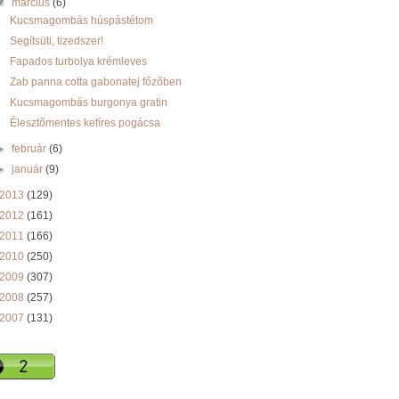
▼
március
(6)
Kucsmagombás húspástétom
Segítsüti, tizedszer!
Fapados turbolya krémleves
Zab panna cotta gabonatej főzőben
Kucsmagombás burgonya gratin
Élesztőmentes kefíres pogácsa
►
február
(6)
►
január
(9)
2013
(129)
2012
(161)
2011
(166)
2010
(250)
2009
(307)
2008
(257)
2007
(131)