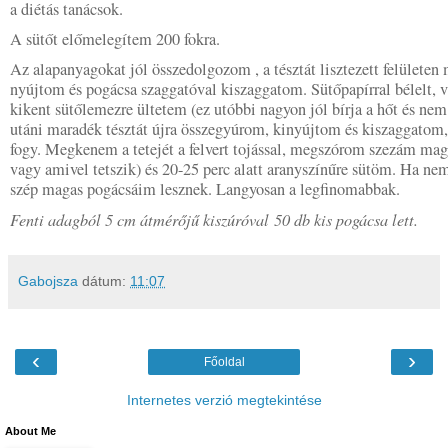
a diétás tanácsok.
A sütőt előmelegítem 200 fokra.
Az alapanyagokat jól összedolgozom , a tésztát lisztezett felületen
nyújtom és pogácsa szaggatóval kiszaggatom. Sütőpapírral bélelt, 
kikent sütőlemezre ültetem (ez utóbbi nagyon jól bírja a hőt és ne
utáni maradék tésztát újra összegyúrom, kinyújtom és kiszaggatom
fogy. Megkenem a tetejét a felvert tojással, megszórom szezám ma
vagy amivel tetszik) és 20-25 perc alatt aranyszínűre sütöm. Ha ne
szép magas pogácsáim lesznek. Langyosan a legfinomabbak.
Fenti adagból 5 cm átmérőjű kiszúróval 50 db kis pogácsa lett.
Gabojsza
dátum:
11:07
‹
›
Főoldal
Internetes verzió megtekintése
About Me