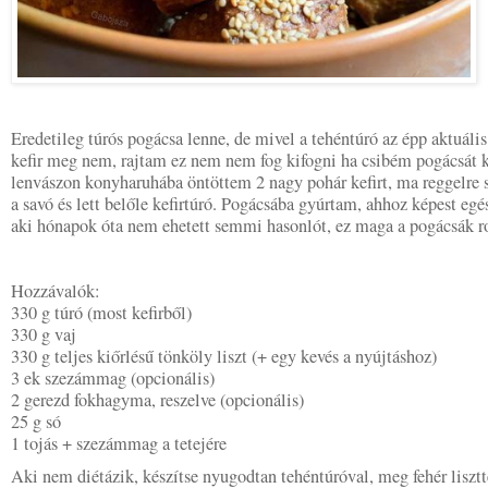
Eredetileg túrós pogácsa lenne, de mivel a tehéntúró az épp aktuális d
kefir meg nem, rajtam ez nem nem fog kifogni ha csibém pogácsát k
lenvászon konyharuhába öntöttem 2 nagy pohár kefirt, ma reggelre 
a savó és lett belőle kefirtúró. Pogácsába gyúrtam, ahhoz képest egés
aki hónapok óta nem ehetett semmi hasonlót, ez maga a pogácsák rol
Hozzávalók:
330 g túró (most kefirből)
330 g vaj
330 g teljes kiőrlésű tönköly liszt (+ egy kevés a nyújtáshoz)
3 ek szezámmag (opcionális)
2 gerezd fokhagyma, reszelve (opcionális)
25 g só
1 tojás + szezámmag a tetejére
Aki nem diétázik, készítse nyugodtan tehéntúróval, meg fehér liszt