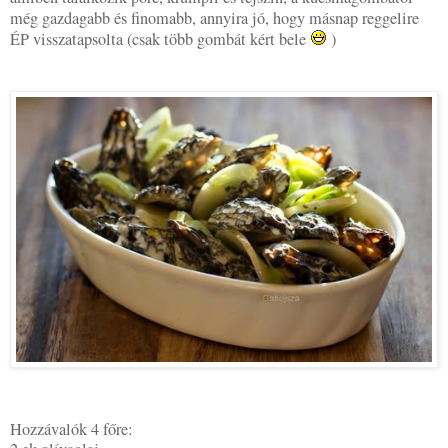
még gazdagabb és finomabb, annyira jó, hogy másnap reggelire
ÉP visszatapsolta (csak több gombát kért bele
)
Hozzávalók 4 főre: