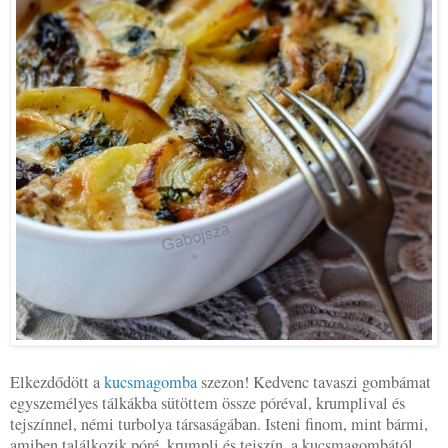
Elkezdődött a
kucsmagomba
szezon! Kedvenc tavaszi gombámat
egyszemélyes tálkákba sütöttem össze póréval, krumplival és
tejszínnel, némi turbolya társaságában. Isteni finom, mint bármi,
amiben találkozik póré, krumpli és tejszín, a kucsmagombától