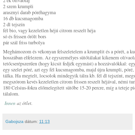
2 ek olívaolaj
2 szem krumpli
arasznyi darab póréhagyma
16 db kucsmagomba
2 dl tejszín
fél bio, vagy kezeletlen héjú citrom reszelt héja
só és frissen őrölt bors
pár szál friss turbolya
Meghámozom és vékonyan felszeletelem a krumplit és a pórét, a 
hosszában elfelezem. Az egyszemélyes sütőtálakat kikenem olívaol
tetőcserépszerűen (hogy kicsit fedjék egymást) a hozzávalókkal: egy
egy szelet póré, azt egy fél kucsmagomba, majd újra krumpli, póré
tálka. Ha megtelt, locsolok mindegyik tálra kb. fél dl tejszínt, meg
megszórom kevés kezeletlen citrom frissen reszelt héjával, némi tu
180 Celsius-fokra előmelegített sütőbe 15-20 percre, míg a teteje p
tálalom.
Innen
az ötlet.
Gabojsza
dátum:
11:13