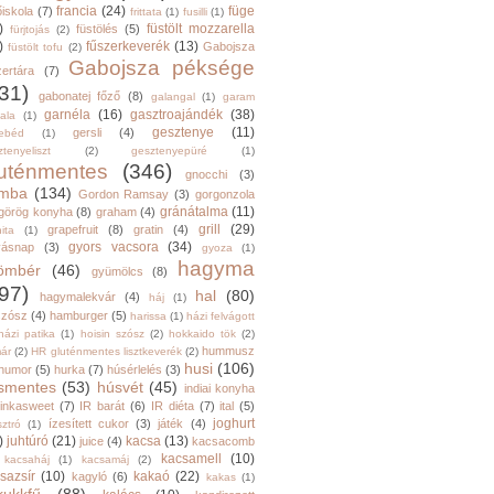
francia
(24)
füge
őiskola
(7)
frittata
(1)
fusilli
(1)
)
füstölt mozzarella
füstölés
(5)
fürjtojás
(2)
)
fűszerkeverék
(13)
Gabojsza
füstölt tofu
(2)
Gabojsza péksége
zertára
(7)
31)
gabonatej főző
(8)
galangal
(1)
garam
garnéla
(16)
gasztroajándék
(38)
ala
(1)
gesztenye
(11)
gersli
(4)
ebéd
(1)
tenyeliszt
(2)
gesztenyepüré
(1)
luténmentes
(346)
gnocchi
(3)
mba
(134)
Gordon Ramsay
(3)
gorgonzola
gránátalma
(11)
görög konyha
(8)
graham
(4)
grill
(29)
grapefruit
(8)
gratin
(4)
ita
(1)
gyors vacsora
(34)
yásnap
(3)
gyoza
(1)
hagyma
ömbér
(46)
gyümölcs
(8)
97)
hal
(80)
hagymalekvár
(4)
háj
(1)
szósz
(4)
hamburger
(5)
harissa
(1)
házi felvágott
házi patika
(1)
hoisin szósz
(2)
hokkaido tök
(2)
hummusz
ár
(2)
HR gluténmentes lisztkeverék
(2)
husi
(106)
humor
(5)
hurka
(7)
húsérlelés
(3)
smentes
(53)
húsvét
(45)
indiai konyha
inkasweet
(7)
IR barát
(6)
IR diéta
(7)
ital
(5)
joghurt
ízesített cukor
(3)
játék
(4)
sztró
(1)
)
juhtúró
(21)
kacsa
(13)
juice
(4)
kacsacomb
kacsamell
(10)
kacsaháj
(1)
kacsamáj
(2)
sazsír
(10)
kakaó
(22)
kagyló
(6)
kakas
(1)