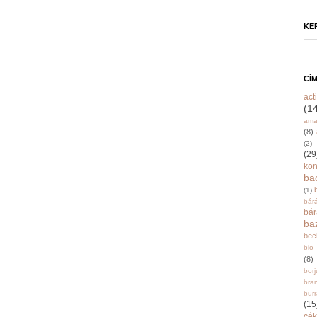
KE
CÍ
acti
(1
ama
(8)
(2)
(29
ko
ba
(1)
bár
bá
ba
bec
bio
(8)
bor
bra
burr
(15
cék