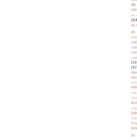
(5)
ci
de 
(6
(2)
(2)
csi
csi
csí
csi
csir
(16
(42
de
dióo
lec
éd
ége
éle
ko
csi
fah
Fel
fen
fet
(1)