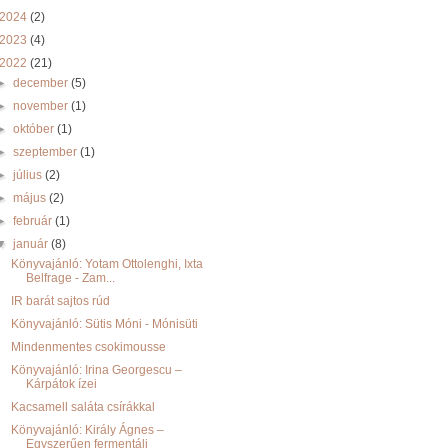
2024
(2)
2023
(4)
2022
(21)
►
december
(5)
►
november
(1)
►
október
(1)
►
szeptember
(1)
►
július
(2)
►
május
(2)
►
február
(1)
▼
január
(8)
Könyvajánló: Yotam Ottolenghi, Ixta
Belfrage - Zam...
IR barát sajtos rúd
Könyvajánló: Sütis Móni - Mónisüti
Mindenmentes csokimousse
Könyvajánló: Irina Georgescu –
Kárpátok ízei
Kacsamell saláta csírákkal
Könyvajánló: Király Ágnes –
Egyszerűen fermentálj