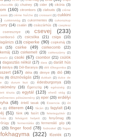
chutney
(3)
cider
(4)
cikória
(3)
chocoMe
(1)
trom
(160)
citrombors
(3)
clafoutis
(3)
crème
cukkini
cassis
(2)
crème fraîche
(1)
croissant
(1)
4)
cukormentes
(6)
cukkinivirág
(2)
cukorszirup
curry
(14)
csalán
(8)
császárhús
(3)
cseplesz
csevej
(233)
cseresznye
(4)
csicsóka
(21)
csiga
(10)
cseriborsó
(7)
csiperke
(90)
llagánizs
(13)
csipkeháj
(3)
csirke
(49)
ra
(15)
csirkecomb
(22)
rkemáj
(12)
csirkemell
(23)
csirkeszárny
(2)
csoki
(67)
csombor
(21)
csülök
keszív
(1)
)
dagasztás nélkül
(17)
darált hús
dara
(2)
)
datolya
(6)
Dél-Baranya
(6)
déli tőkegomba
(2)
sszert
(167)
dió
(38)
diéta
(6)
dinnye
(8)
disznóvágás
(25)
laj
(6)
dukkah
(2)
dulce de
édesburgonya
(10)
he
(1)
durum liszt
(1)
eskömény
(16)
Égerszög
(4)
egészség
(1)
egytál
(123)
tett tészta
(2)
ehető virág
(1)
erdélyi
eper
(20)
sztőmentes péksütemény
(2)
nyha
(58)
érlelő tasak
(4)
Essencia
(1)
éti
étterem
(44)
fagylalt
(14)
ga
(1)
fácán
(1)
éj
(51)
fánk
(4)
fasírt
(3)
feketegyökér
(1)
fenyőmag
(8)
hívás
(1)
felvágott helyett
(1)
yőrügy
(3)
fermentáló gép
(4)
fermentálás
(2)
finger food
(78)
a
(20)
fodroskel
(2)
fogas
fokhagyma
(322)
főzelék
(17)