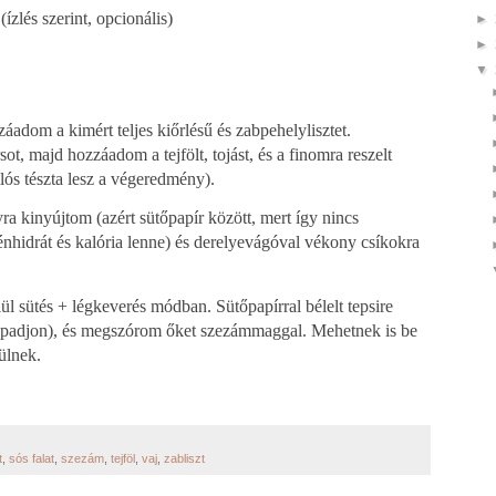
(ízlés szerint, opcionális)
►
►
▼
adom a kimért teljes kiőrlésű és zabpehelylisztet.
ot, majd hozzáadom a tejfölt, tojást, és a finomra reszelt
lós tészta lesz a végeredmény).
a kinyújtom (azért sütőpapír között, mert így nincs
zénhidrát és kalória lenne) és derelyevágóval vékony csíkokra
lül sütés + légkeverés módban. Sütőpapírral bélelt tepsire
tapadjon), és megszórom őket szezámmaggal. Mehetnek is be
ülnek.
t
,
sós falat
,
szezám
,
tejföl
,
vaj
,
zabliszt