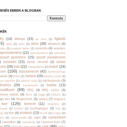
RESÉS EBBEN A BLOGBAN
MKÉK
Ajánló
fry
(14)
áfonya
(15)
air fryer
(1)
45)
alma
(28)
almaecet
(4)
ajvár
(1)
akác
(2)
amaretto
(4)
ananász
ránt
(1)
amaretti keksz
(1)
aprósütemény
(22)
aranydurbincs
(2)
articsóka
aszalt gyümölcs
(15)
aszalt paradicsom
)
avokádó
(15)
ázsiai
ázsiai citromfű
(3)
nyha
(29)
bab
(22)
babér
(24)
babapiskóta
(2)
con
(100)
balzsamecet
(42)
bambuszrügy
barack
(10)
banán
(4)
Bánk
(2)
bárány comb
(2)
bárányborda
(3)
ány lapocka
(1)
bárány nyak
(1)
rányhús
(20)
batáta
(13)
barramundi
(2)
zsalikom
(69)
BBQ
(4)
BBQ szósz
(4)
hamel mártás
(5)
Bécs
(1)
bejgli
(2)
bélszín
(1)
birs
(4)
Blogkóstoló
(5)
bodza
(7)
bogrács
(2)
bor
(126)
borecet
(11)
borjúbríz
(2)
borókabogyó
(3)
júnyak
(1)
borkén
(1)
böjt
(1)
brokkoli
(13)
brie
(6)
ndy
(1)
burek
(1)
burger
(2)
camembert
cajun
(5)
ata
(1)
caciocavallo
(1)
)
cannelloni
(4)
cayenne bors
(7)
carambola
(1)
chili
(89)
la
(22)
chia mag
(6)
chips
CEWI
(1)