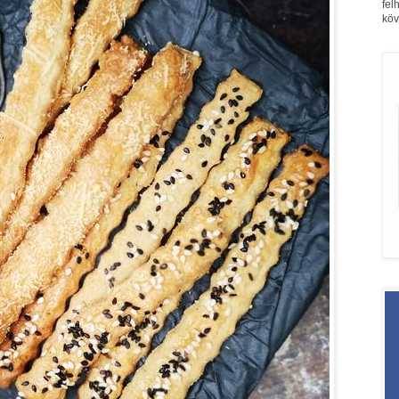
fel
köv