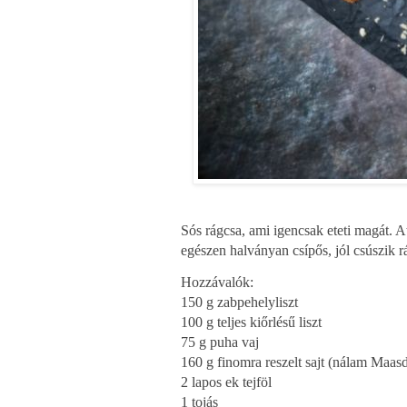
Sós rágcsa, ami igencsak eteti magát. A
egészen halványan csípős, jól csúszik rá
Hozzávalók:
150 g zabpehelyliszt
100 g teljes kiőrlésű liszt
75 g puha vaj
160 g finomra reszelt sajt (nálam Maas
2 lapos ek tejföl
1 tojás