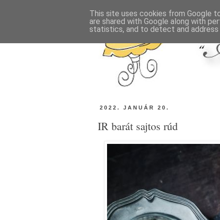
This site uses cookies from Google to 
are shared with Google along with per
statistics, and to detect and address
2022. JANUÁR 20.
IR barát sajtos rúd