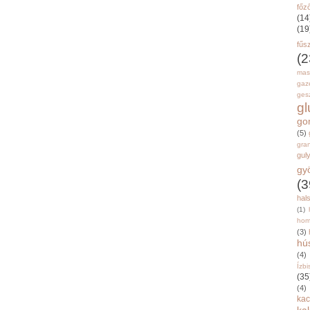
főz
(14
(19
fűs
(2
mas
gaz
gesz
g
go
(5)
gran
gul
gy
(3
hal
(1)
hom
(3)
hú
(4)
Ízbi
(35
(4)
kac