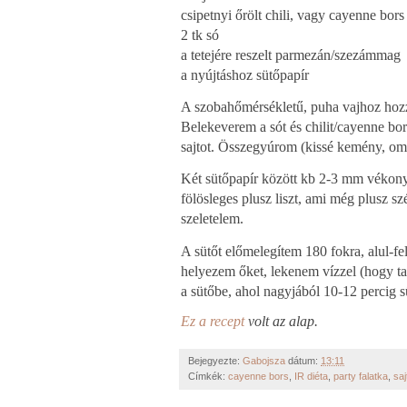
csipetnyi őrölt chili, vagy cayenne bors 
2 tk só
a tetejére reszelt parmezán/szezámmag
a nyújtáshoz sütőpapír
A szobahőmérsékletű, puha vajhoz hozzá
Belekeverem a sót és chilit/cayenne bors
sajtot. Összegyúrom (kissé kemény, om
Két sütőpapír között kb 2-3 mm vékonyr
fölösleges plusz liszt, ami még plusz s
szeletelem.
A sütőt előmelegítem 180 fokra, alul-fe
helyezem őket, lekenem vízzel (hogy 
a sütőbe, ahol nagyjából 10-12 percig s
Ez a recept
volt az alap.
Bejegyezte:
Gabojsza
dátum:
13:11
Címkék:
cayenne bors
,
IR diéta
,
party falatka
,
saj