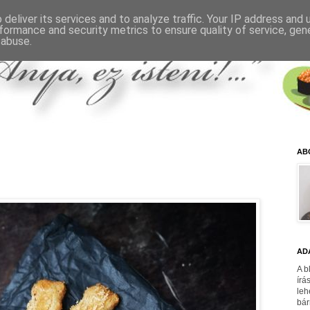
deliver its services and to analyze traffic. Your IP address and
formance and security metrics to ensure quality of service, ge
 abuse.
AB
AD
A b
írá
leh
bár