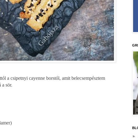
GR
ttól a csipetnyi cayenne borstól, amit belecsempésztem
 a sör.
damer)
BL
►