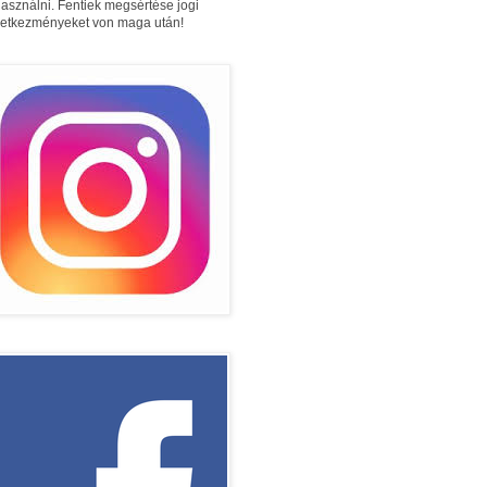
használni. Fentiek megsértése jogi
etkezményeket von maga után!