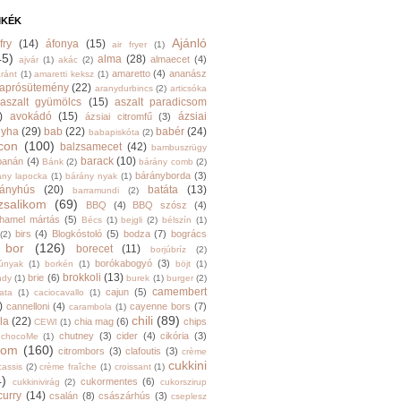
MKÉK
Ajánló
fry
(14)
áfonya
(15)
air fryer
(1)
45)
alma
(28)
almaecet
(4)
ajvár
(1)
akác
(2)
amaretto
(4)
ananász
ránt
(1)
amaretti keksz
(1)
aprósütemény
(22)
aranydurbincs
(2)
articsóka
aszalt gyümölcs
(15)
aszalt paradicsom
)
avokádó
(15)
ázsiai
ázsiai citromfű
(3)
nyha
(29)
bab
(22)
babér
(24)
babapiskóta
(2)
con
(100)
balzsamecet
(42)
bambuszrügy
barack
(10)
banán
(4)
Bánk
(2)
bárány comb
(2)
bárányborda
(3)
ány lapocka
(1)
bárány nyak
(1)
rányhús
(20)
batáta
(13)
barramundi
(2)
zsalikom
(69)
BBQ
(4)
BBQ szósz
(4)
hamel mártás
(5)
Bécs
(1)
bejgli
(2)
bélszín
(1)
birs
(4)
Blogkóstoló
(5)
bodza
(7)
bogrács
(2)
bor
(126)
borecet
(11)
borjúbríz
(2)
borókabogyó
(3)
júnyak
(1)
borkén
(1)
böjt
(1)
brokkoli
(13)
brie
(6)
ndy
(1)
burek
(1)
burger
(2)
camembert
cajun
(5)
ata
(1)
caciocavallo
(1)
)
cannelloni
(4)
cayenne bors
(7)
carambola
(1)
chili
(89)
la
(22)
chia mag
(6)
chips
CEWI
(1)
chutney
(3)
cider
(4)
cikória
(3)
chocoMe
(1)
trom
(160)
citrombors
(3)
clafoutis
(3)
crème
cukkini
cassis
(2)
crème fraîche
(1)
croissant
(1)
4)
cukormentes
(6)
cukkinivirág
(2)
cukorszirup
curry
(14)
csalán
(8)
császárhús
(3)
cseplesz