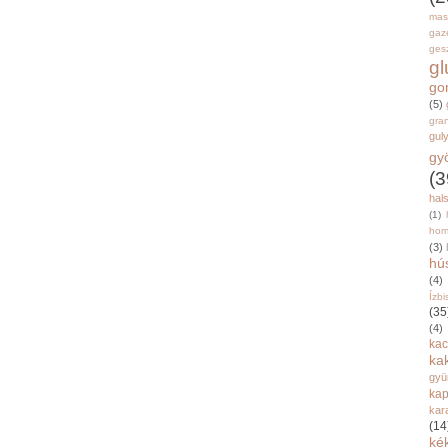
mas
gaz
gesz
g
go
(5)
gran
gul
gy
(3
hal
(1)
hom
(3)
hú
(4)
Ízbi
(35
(4)
kac
ka
gyü
kap
kar
(14
ké