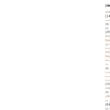
CÍ
acti
(1
ama
(8)
(2)
(29
ko
ba
(1)
bár
bá
ba
bec
bio
(8)
bor
bra
burr
(15
cék
(5)
ci
de 
(6
(2)