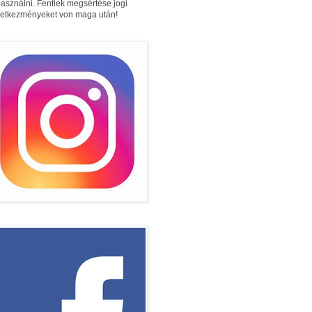
használni. Fentiek megsértése jogi
etkezményeket von maga után!