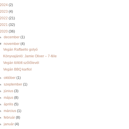
2024
(2)
2023
(4)
2022
(21)
2021
(32)
2020
(36)
►
december
(1)
▼
november
(4)
Vegán Raffaello golyó
Könyvajánló: Jamie Oliver – 7-féle
Vegán töltött szőlőlevél
Vegán BBQ karfiol
►
október
(1)
►
szeptember
(1)
►
június
(3)
►
május
(8)
►
április
(5)
►
március
(1)
►
február
(8)
►
január
(4)