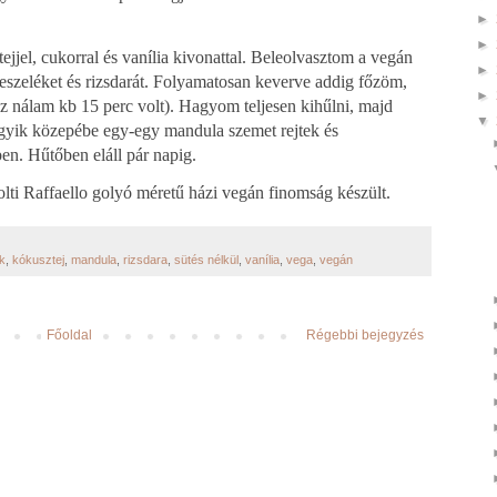
►
►
ejjel, cukorral és vanília kivonattal. Beleolvasztom a vegán
►
eszeléket és rizsdarát. Folyamatosan keverve addig főzöm,
►
ez nálam kb 15 perc volt). Hagyom teljesen kihűlni, majd
▼
gyik közepébe egy-egy mandula szemet rejtek és
n. Hűtőben eláll pár napig.
lti Raffaello golyó méretű házi vegán finomság készült.
k
,
kókusztej
,
mandula
,
rizsdara
,
sütés nélkül
,
vanília
,
vega
,
vegán
Főoldal
Régebbi bejegyzés