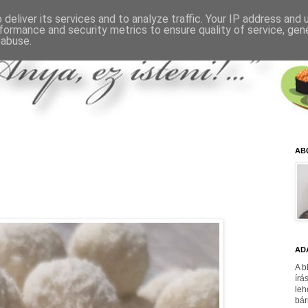
deliver its services and to analyze traffic. Your IP address and
formance and security metrics to ensure quality of service, ge
 abuse.
AB
AD
A b
írá
leh
bár