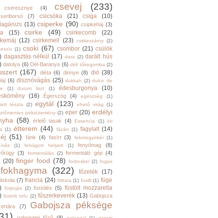
csevej
(233)
cseresznye
(4)
csicsóka
(21)
csiga
(10)
cseriborsó
(7)
csiperke
(90)
llagánizs
(13)
csipkeháj
(3)
csirke
(49)
ra
(15)
csirkecomb
(22)
rkemáj
(12)
csirkemell
(23)
csirkeszárny
(2)
csoki
(67)
csombor
(21)
csülök
keszív
(1)
)
dagasztás nélkül
(17)
darált hús
dara
(2)
)
datolya
(6)
Dél-Baranya
(6)
déli tőkegomba
(2)
sszert
(167)
dió
(38)
diéta
(6)
dinnye
(8)
disznóvágás
(25)
laj
(6)
dukkah
(2)
dulce de
édesburgonya
(10)
he
(1)
durum liszt
(1)
eskömény
(16)
Égerszög
(4)
egészség
(1)
egytál
(123)
tett tészta
(2)
ehető virág
(1)
erdélyi
eper
(20)
sztőmentes péksütemény
(2)
nyha
(58)
érlelő tasak
(4)
Essencia
(1)
éti
étterem
(44)
fagylalt
(14)
ga
(1)
fácán
(1)
éj
(51)
fánk
(4)
fasírt
(3)
feketegyökér
(1)
fenyőmag
(8)
hívás
(1)
felvágott helyett
(1)
yőrügy
(3)
fermentáló gép
(4)
fermentálás
(2)
finger food
(78)
a
(20)
fodroskel
(2)
fogas
fokhagyma
(322)
főzelék
(17)
francia
(24)
füge
őiskola
(7)
frittata
(1)
fusilli
(1)
)
füstölt mozzarella
füstölés
(5)
fürjtojás
(2)
)
fűszerkeverék
(13)
Gabojsza
füstölt tofu
(2)
Gabojsza péksége
zertára
(7)
31)
gabonatej főző
(8)
galangal
(1)
garam