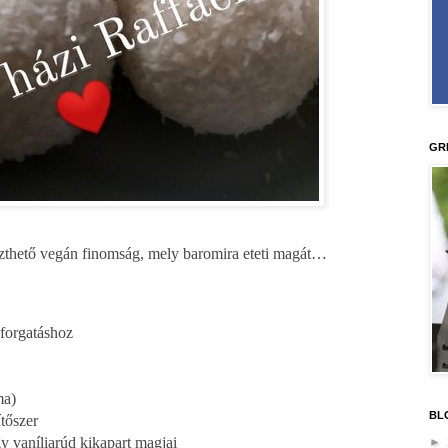
GR
eszthető vegán finomság, mely baromira eteti magát…
 forgatáshoz
ma)
BL
tőszer
y vaníliarúd kikapart magjai
►