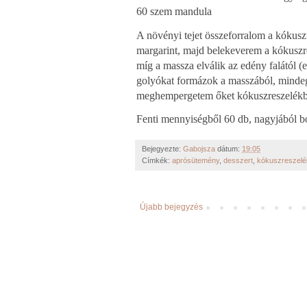
60 szem mandula
A növényi tejet összeforralom a kókuszt
margarint, majd belekeverem a kókuszr
míg a massza elválik az edény falától (
golyókat formázok a masszából, minde
meghempergetem őket kókuszreszelékbe
Fenti mennyiségből 60 db, nagyjából bo
Bejegyezte:
Gabojsza
dátum:
19:05
Címkék:
aprósütemény
,
desszert
,
kókuszreszelé
Újabb bejegyzés