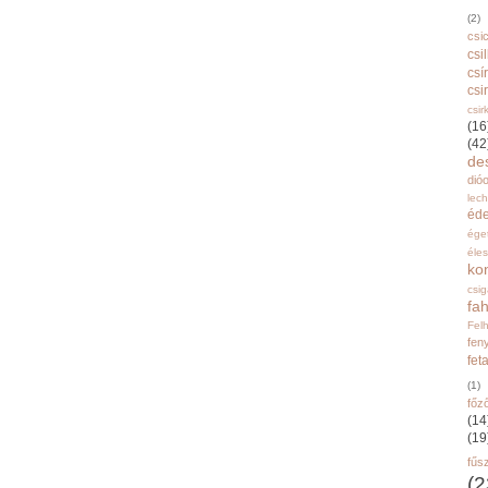
(2)
csi
csi
csí
csi
csir
(16
(42
de
dióo
lec
éd
ége
éle
ko
csi
fah
Fel
fen
fet
(1)
főz
(14
(19
fűs
(2