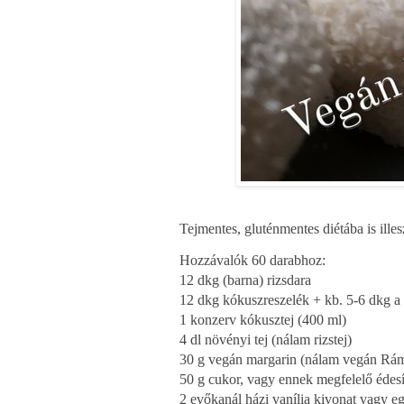
Tejmentes, gluténmentes diétába is ill
Hozzávalók 60 darabhoz:
12 dkg (barna) rizsdara
12 dkg kókuszreszelék + kb. 5-6 dkg a
1 konzerv kókusztej (400 ml)
4 dl növényi tej (nálam rizstej)
30 g vegán margarin (nálam vegán Rá
50 g cukor, vagy ennek megfelelő édesí
2 evőkanál házi vanília kivonat vagy eg