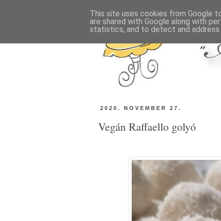
This site uses cookies from Google to 
are shared with Google along with per
statistics, and to detect and address
2020. NOVEMBER 27.
Vegán Raffaello golyó