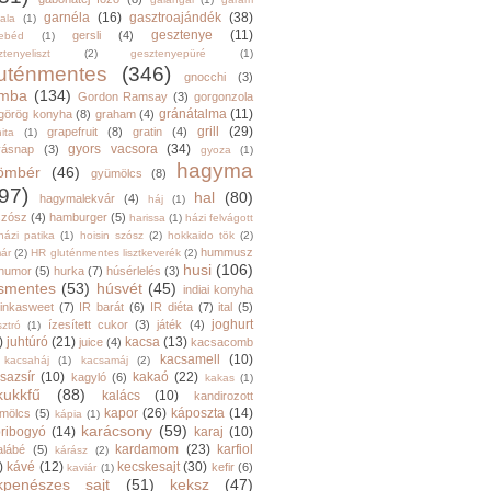
garnéla
(16)
gasztroajándék
(38)
ala
(1)
gesztenye
(11)
gersli
(4)
ebéd
(1)
tenyeliszt
(2)
gesztenyepüré
(1)
luténmentes
(346)
gnocchi
(3)
mba
(134)
Gordon Ramsay
(3)
gorgonzola
gránátalma
(11)
görög konyha
(8)
graham
(4)
grill
(29)
grapefruit
(8)
gratin
(4)
ita
(1)
gyors vacsora
(34)
yásnap
(3)
gyoza
(1)
hagyma
ömbér
(46)
gyümölcs
(8)
97)
hal
(80)
hagymalekvár
(4)
háj
(1)
szósz
(4)
hamburger
(5)
harissa
(1)
házi felvágott
házi patika
(1)
hoisin szósz
(2)
hokkaido tök
(2)
hummusz
ár
(2)
HR gluténmentes lisztkeverék
(2)
husi
(106)
humor
(5)
hurka
(7)
húsérlelés
(3)
smentes
(53)
húsvét
(45)
indiai konyha
inkasweet
(7)
IR barát
(6)
IR diéta
(7)
ital
(5)
joghurt
ízesített cukor
(3)
játék
(4)
sztró
(1)
)
juhtúró
(21)
kacsa
(13)
juice
(4)
kacsacomb
kacsamell
(10)
kacsaháj
(1)
kacsamáj
(2)
sazsír
(10)
kakaó
(22)
kagyló
(6)
kakas
(1)
kukkfű
(88)
kalács
(10)
kandirozott
kapor
(26)
káposzta
(14)
mölcs
(5)
kápia
(1)
karácsony
(59)
ribogyó
(14)
karaj
(10)
kardamom
(23)
karfiol
alábé
(5)
kárász
(2)
)
kávé
(12)
kecskesajt
(30)
kefir
(6)
kaviár
(1)
kpenészes sajt
(51)
keksz
(47)