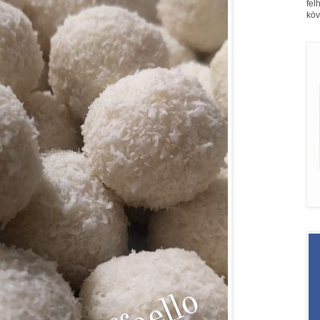
fel
köv