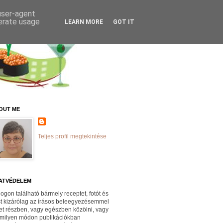
 user-agent
nerate usage
LEARN MORE
GOT IT
OUT ME
Teljes profil megtekintése
ATVÉDELEM
logon található bármely receptet, fotót és
st kizárólag az írásos beleegyezésemmel
et részben, vagy egészben közölni, vagy
milyen módon publikációkban