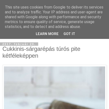
This site uses cookies from Google to deliver its services
and to analyze traffic. Your IP address and user-agent are
shared with Google along with performance and security
metrics to ensure quality of service, generate usage
statistics, and to detect and address abuse.
LEARN MORE
GOT IT
2017. február 20.
Cukkinis-sárgarépás túrós pite
kétféleképpen