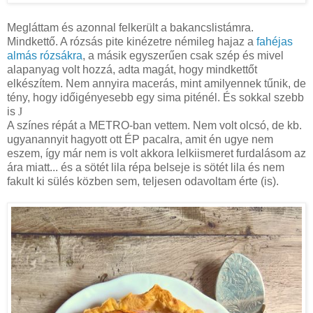
Megláttam és azonnal felkerült a bakancslistámra.
Mindkettő. A rózsás pite kinézetre némileg hajaz a
fahéjas
almás rózsákra
, a másik egyszerűen csak szép és mivel
alapanyag volt hozzá, adta magát, hogy mindkettőt
elkészítem. Nem annyira macerás, mint amilyennek tűnik, de
tény, hogy időigényesebb egy sima piténél. És sokkal szebb
is
J
A színes répát a METRO-ban vettem. Nem volt olcsó, de kb.
ugyanannyit hagyott ott ÉP pacalra, amit én ugye nem
eszem, így már nem is volt akkora lelkiismeret furdalásom az
ára miatt... és a sötét lila répa belseje is sötét lila és nem
fakult ki sülés közben sem, teljesen odavoltam érte (is).