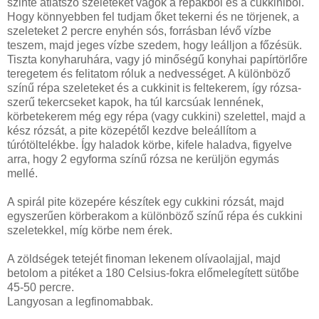
szinte átlátszó szeleteket vágok a répákból és a cukkiniből.
Hogy könnyebben fel tudjam őket tekerni és ne törjenek, a
szeleteket 2 percre enyhén sós, forrásban lévő vízbe
teszem, majd jeges vízbe szedem, hogy leálljon a főzésük.
Tiszta konyharuhára, vagy jó minőségű konyhai papírtörlőre
teregetem és felitatom róluk a nedvességet. A különböző
színű répa szeleteket és a cukkinit is feltekerem, így rózsa-
szerű tekercseket kapok, ha túl karcsúak lennének,
körbetekerem még egy répa (vagy cukkini) szelettel, majd a
kész rózsát, a pite közepétől kezdve beleállítom a
túrótöltelékbe. Így haladok körbe, kifele haladva, figyelve
arra, hogy 2 egyforma színű rózsa ne kerüljön egymás
mellé.
A spirál pite közepére készítek egy cukkini rózsát, majd
egyszerűen körberakom a különböző színű répa és cukkini
szeletekkel, míg körbe nem érek.
A zöldségek tetejét finoman lekenem olívaolajjal, majd
betolom a pitéket a 180 Celsius-fokra előmelegített sütőbe
45-50 percre.
Langyosan a legfinomabbak.