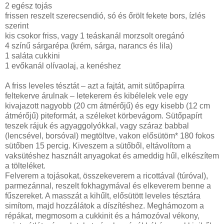
2 egész tojás
frissen reszelt szerecsendió, só és őrölt fekete bors, ízlés
szerint
kis csokor friss, vagy 1 teáskanál morzsolt oregánó
4 színű sárgarépa (krém, sárga, narancs és lila)
1 saláta cukkini
1 evőkanál olívaolaj, a kenéshez
A friss leveles tésztát – azt a fajtát, amit sütőpapírra
feltekerve árulnak – letekerem és kibélelek vele egy
kivajazott nagyobb (20 cm átmérőjű) és egy kisebb (12 cm
átmérőjű) piteformát, a széleket körbevágom. Sütőpapírt
teszek rájuk és agyaggolyókkal, vagy száraz babbal
(lencsével, borsóval) megtöltve, vakon elősütöm* 180 fokos
sütőben 15 percig. Kiveszem a sütőből, eltávolítom a
vaksütéshez használt anyagokat és ameddig hűl, elkészítem
a tölteléket.
Felverem a tojásokat, összekeverem a ricottával (túróval),
parmezánnal, reszelt fokhagymával és elkeverem benne a
fűszereket. A masszát a kihűlt, elősütött leveles tésztára
simítom, majd hozzálátok a díszítéshez. Meghámozom a
répákat, megmosom a cukkinit és a hámozóval vékony,