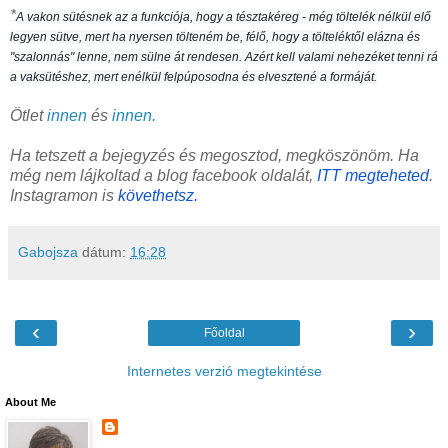
*
A vakon sütésnek az a funkciója, hogy a tésztakéreg - még töltelék nélkül elő
legyen sütve, mert ha nyersen tölteném be, félő, hogy a tölteléktől elázna és
"szalonnás" lenne, nem sülne át rendesen. Azért kell valami nehezéket tenni rá
a vaksütéshez, mert enélkül felpúposodna és elvesztené a formáját.
Ötlet
innen
és
innen.
Ha tetszett a bejegyzés és megosztod, megköszönöm. Ha
még nem lájkoltad a blog facebook oldalát,
ITT megteheted
.
Instagramon is
követhetsz.
Gabojsza
dátum:
16:28
‹
›
Főoldal
Internetes verzió megtekintése
About Me