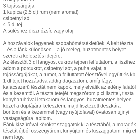
3 tojássárgája
1 kupica (2,5 cl) rum (nem aroma!)
csipetnyi só
4-5 dl tej
A sütéshez disznózsír, vagy olaj
A hozzávalók legyenek szobahőmérsékletűek. A kelt tészta
– és a fánk különösen – a jó meleg, huzatmentes helyet
szereti a kelesztés idejére.
Az élesztőt 3 dl langyos, cukros tejben felfuttatom, a liszthez
adom a porcukrot, csipetnyi sót, a puha vajat, a
tojássárgájákat, a rumot, a felfuttatott élesztővel együtt és kb.
1 dl tejet hozzáadva addig dagasztom, amíg lágy,
kalácsszerű tésztát nem kapok, mely elválik az edény falától
és a kezemtől. A tészta tetejét megszórom pici liszttel, tiszta
konyharuhával letakarom és langyos, huzatmentes helyen
közel a duplájára kelesztem, majd lisztezett deszkára
borítom és a kezemmel (vagy nyújtófával) óvatosan ujjnyi
vastagságúra lapítom.
Fánk kiszúróval köröket szaggatok ki a tésztából, a maradék
tésztát újból összegyúrom, kinyújtom és kiszaggatom, míg el
nem fogy.