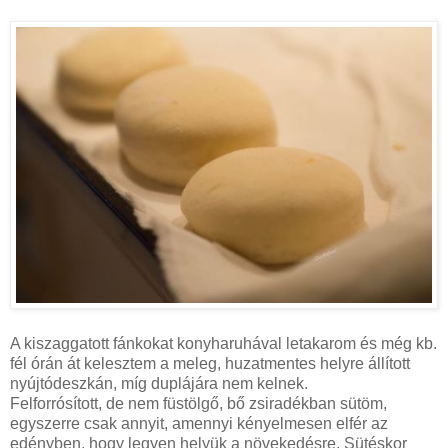
A kiszaggatott fánkokat konyharuhával letakarom és még kb.
fél órán át kelesztem a meleg, huzatmentes helyre állított
nyújtódeszkán, míg duplájára nem kelnek.
Felforrósított, de nem füstölgő, bő zsiradékban sütöm,
egyszerre csak annyit, amennyi kényelmesen elfér az
edényben, hogy legyen helyük a növekedésre. Sütéskor