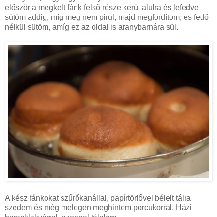
először a megkelt fánk felső része kerül alulra és lefedve
sütöm addig, míg meg nem pirul, majd megfordítom, és fedő
nélkül sütöm, amíg ez az oldal is aranybarnára sül.
A kész fánkokat szűrőkanállal, papírtörlővel bélelt tálra
szedem és még melegen meghintem porcukorral. Házi