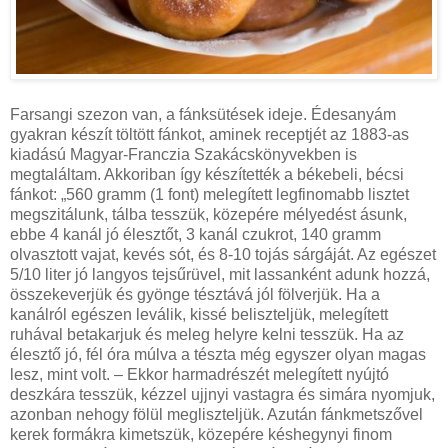
Farsangi szezon van, a fánksütések ideje. Édesanyám
gyakran készít töltött fánkot, aminek receptjét az 1883-as
kiadású Magyar-Franczia Szakácskönyvekben is
megtaláltam. Akkoriban így készítették a békebeli, bécsi
fánkot: „560 gramm (1 font) melegített legfinomabb lisztet
megszitálunk, tálba tesszük, közepére mélyedést ásunk,
ebbe 4 kanál jó élesztőt, 3 kanál czukrot, 140 gramm
olvasztott vajat, kevés sót, és 8-10 tojás sárgáját. Az egészet
5/10 liter jó langyos tejsűrüvel, mit lassanként adunk hozzá,
összekeverjük és gyönge tésztává jól fölverjük. Ha a
kanálról egészen leválik, kissé beliszteljük, melegített
ruhával betakarjuk és meleg helyre kelni tesszük. Ha az
élesztő jó, fél óra múlva a tészta még egyszer olyan magas
lesz, mint volt. – Ekkor harmadrészét melegített nyújtó
deszkára tesszük, kézzel ujjnyi vastagra és simára nyomjuk,
azonban nehogy fölül megliszteljük. Azután fánkmetszővel
kerek formákra kimetszük, közepére késhegynyi finom