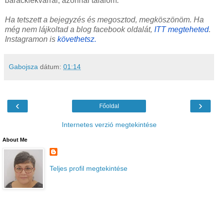
baracklekvárral, azonnal tálalom.
Ha tetszett a bejegyzés és megosztod, megköszönöm. Ha
még nem lájkoltad a blog facebook oldalát,
ITT megteheted
.
Instagramon is
követhetsz.
Gabojsza
dátum:
01:14
‹
›
Főoldal
Internetes verzió megtekintése
About Me
Teljes profil megtekintése