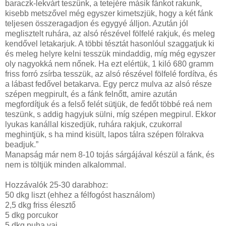
baraczk-lekvárt teszünk, a tetejére másik fánkot rakunk,
kisebb metszővel még egyszer kimetszjük, hogy a két fánk
teljesen összeragadjon és egygyé álljon. Azután jól
meglisztelt ruhára, az alsó részével fölfelé rakjuk, és meleg
kendővel letakarjuk. A többi tésztát hasonlóul szaggatjuk ki
és meleg helyre kelni tesszük mindaddig, míg még egyszer
oly nagyokká nem nőnek. Ha ezt elértük, 1 kiló 680 gramm
friss forró zsírba tesszük, az alsó részével fölfelé fordítva, és
a lábast fedővel betakarva. Egy percz mulva az alsó része
szépen megpirult, és a fánk felnőtt, amire azután
megfordítjuk és a felső felét sütjük, de fedőt többé reá nem
teszünk, s addig hagyjuk sülni, míg szépen megpirul. Ekkor
lyukas kanállal kiszedjük, ruhára rakjuk, czukorral
meghintjük, s ha mind kisült, lapos tálra szépen fölrakva
beadjuk.”
Manapság már nem 8-10 tojás sárgájával készül a fánk, és
nem is töltjük minden alkalommal.
Hozzávalók 25-30 darabhoz:
50 dkg liszt (ehhez a félfogóst használom)
2,5 dkg friss élesztő
5 dkg porcukor
5 dkg puha vaj