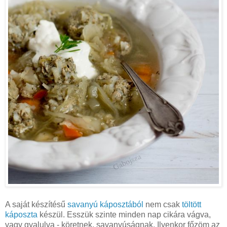
A saját készítésű
savanyú káposztából
nem csak
töltött
káposzta
készül. Esszük szinte minden nap cikára vágva,
vagy gyalulva - köretnek, savanyúságnak. Ilyenkor főzöm az