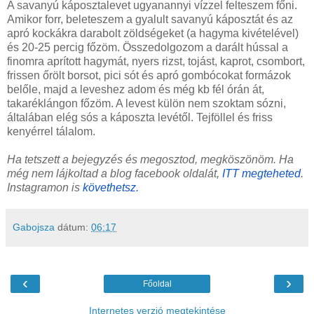
A savanyú káposztalevet ugyanannyi vízzel felteszem főni.
Amikor forr, beleteszem a gyalult savanyú káposztát és az
apró kockákra darabolt zöldségeket (a hagyma kivételével)
és 20-25 percig főzöm. Összedolgozom a darált hússal a
finomra aprított hagymát, nyers rizst, tojást, kaprot, csombort,
frissen őrölt borsot, pici sót és apró gombócokat formázok
belőle, majd a leveshez adom és még kb fél órán át,
takaréklángon főzöm. A levest külön nem szoktam sózni,
általában elég sós a káposzta levétől. Tejföllel és friss
kenyérrel tálalom.
Ha tetszett a bejegyzés és megosztod, megköszönöm. Ha
még nem lájkoltad a blog facebook oldalát,
ITT megteheted
.
Instagramon is
követhetsz.
Gabojsza
dátum:
06:17
‹
›
Főoldal
Internetes verzió megtekintése