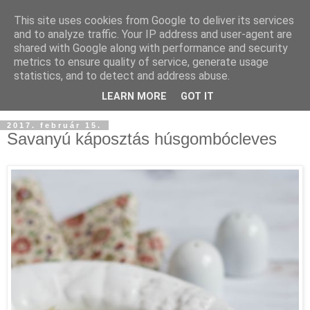
This site uses cookies from Google to deliver its services
and to analyze traffic. Your IP address and user-agent are
shared with Google along with performance and security
metrics to ensure quality of service, generate usage
statistics, and to detect and address abuse.
LEARN MORE
GOT IT
2017. február 15.
Savanyú káposztás húsgombócleves