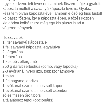
egyik kedvenc téli levesem, aminek főszereplője a gyalult
káposzta mellett a savanyú káposzta leve is. Gyakran
készítem olyan káposztalével, amiben előzőleg friss füstölt
kolbászt főztem, így a káposztalében, a főzés közben
kioldódott kolbász íze még egy kis pluszt is ad a
végeredménynek.
Hozzávalók:
1 liter savanyú káposztalé
1 fej savanyú káposzta legyalulva
2 sárgarépa
1 fehérrépa
1 kisebb zellergumó
250 g darált sertéshús (comb, vagy lapocka)
2-3 evőkanál nyers rizs, többször átmosva
1 tojás
1 fej hagyma, aprítva
1 evőkanál szárított, morzsolt kapor
1 evőkanál szárított, morzsolt csombor
só és frissen őrölt bors
a tálaláshoz tejföl (opcionális)