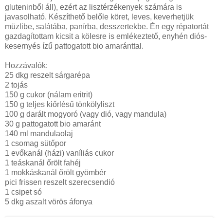
gluteninből áll), ezért az lisztérzékenyek számára is
javasolható. Készíthető belőle köret, leves, keverhetjük
müzlibe, salátába, panírba, desszertekbe. Én egy répatortát
gazdagítottam kicsit a kölesre is emlékeztető, enyhén diós-
kesernyés ízű pattogatott bio amaránttal.
Hozzávalók:
25 dkg reszelt sárgarépa
2 tojás
150 g cukor (nálam eritrit)
150 g teljes kiőrlésű tönkölyliszt
100 g darált mogyoró (vagy dió, vagy mandula)
30 g pattogatott bio amaránt
140 ml mandulaolaj
1 csomag sütőpor
1 evőkanál (házi) vaníliás cukor
1 teáskanál őrölt fahéj
1 mokkáskanál őrölt gyömbér
pici frissen reszelt szerecsendió
1 csipet só
5 dkg aszalt vörös áfonya