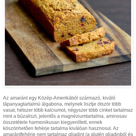
Az amaránt egy Közép-Amerikából származó, kiváló
tápanyagtartalmú álgabona, melynek lisztje ötször több
vasat, hétszer több kalciumot, négyszer több cinket tartalmaz
mint a búzaliszt, jelentős a magnéziumtartalma, aminosav
összetétele harmonikusan kiegyenlített, ennek
köszönhetően fehérje tartalma kiválóan hasznosul. Az
amarántfehérje nem tartalmaz gliadint (a glutén gliadinból és