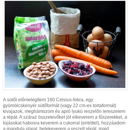
A sütőt előmelegítem 160 Celsius-fokra, egy
gyümölcskenyér sütőformát (vagy 22 cm-es tortaformát)
kivajazok, meghámozom és apró lyukú reszelőn lereszelem
a répát. A száraz összetevőket jól elkeverem a fűszerekkel, a
tojásokat habosra keverem a cukorral (eritrittel), hozzáadom
a mandula olajat, belekeverem a reszelt répát, majd