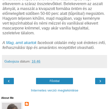
elkeverem a száraz összetevőkkel. Belekeverem az aszalt
áfonyát, a masszát a kivajazott formába öntöm és az
előmelegített sütőben 50-60 perc alatt (tűpróba!) megsütöm.
Hagyom teljesen kihűlni, majd magában, vagy keményre
vert tejszínhabbal és némi mézzel és vaníliával elkevert
mascarpone krémmel, vagy akár vanília fagylalttal,
szeletelve tálalom.
A
Mag, amit akartok
facebook oldalán még sok érdekes infó,
felhasználási tipp és amarántos receptötlet olvasható.
Gabojsza
dátum:
16:46
‹
›
Főoldal
Internetes verzió megtekintése
About Me