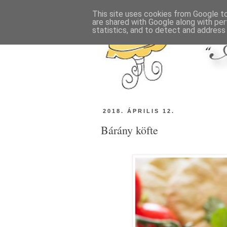
This site uses cookies from Google to 
are shared with Google along with per
statistics, and to detect and address
2018. ÁPRILIS 12.
Bárány köfte