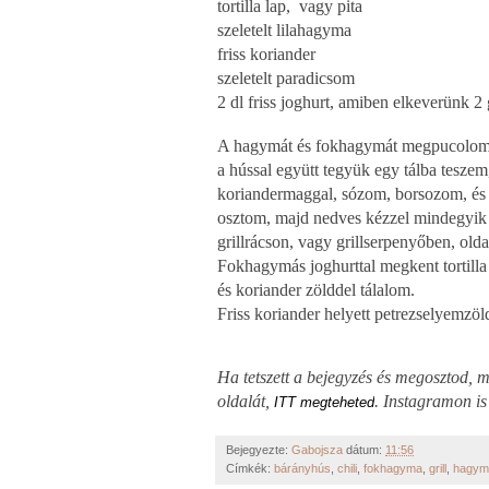
tortilla lap,
vagy pita
szeletelt lilahagyma
friss koriander
szeletelt paradicsom
2 dl friss joghurt, amiben elkeverünk 2
A hagymát és fokhagymát megpucolom és
a hússal együtt tegyük egy tálba teszem
koriandermaggal, sózom, borsozom, és 
osztom, majd nedves kézzel mindegyik 
grillrácson, vagy grillserpenyőben, old
Fokhagymás joghurttal megkent tortilla
és koriander zölddel tálalom.
Friss koriander helyett petrezselyemzöl
Ha tetszett a bejegyzés és megosztod,
oldalát,
. Instagramon i
ITT megteheted
Bejegyezte:
Gabojsza
dátum:
11:56
Címkék:
bárányhús
,
chili
,
fokhagyma
,
grill
,
hagym