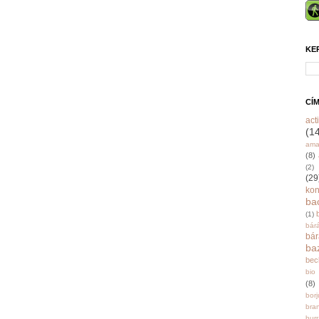
KE
CÍ
acti
(1
ama
(8)
(2)
(29
ko
ba
(1)
bár
bá
ba
bec
bio
(8)
bor
bra
burr