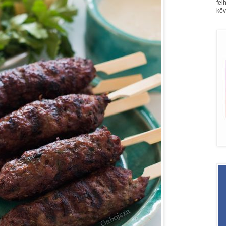
fel
köv