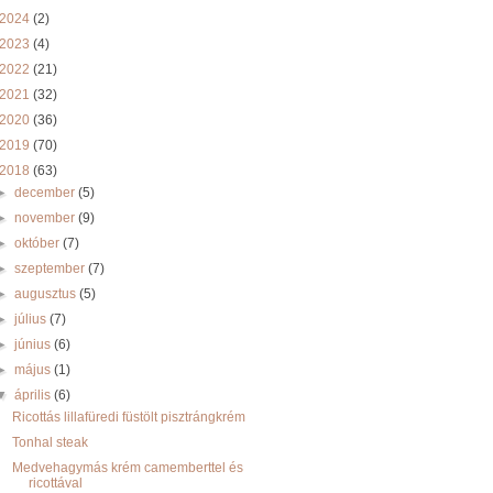
2024
(2)
2023
(4)
2022
(21)
2021
(32)
2020
(36)
2019
(70)
2018
(63)
►
december
(5)
►
november
(9)
►
október
(7)
►
szeptember
(7)
►
augusztus
(5)
►
július
(7)
►
június
(6)
►
május
(1)
▼
április
(6)
Ricottás lillafüredi füstölt pisztrángkrém
Tonhal steak
Medvehagymás krém camemberttel és
ricottával