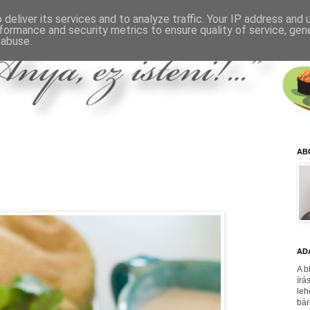
deliver its services and to analyze traffic. Your IP address and
formance and security metrics to ensure quality of service, ge
 abuse.
AB
AD
A b
írá
leh
bár