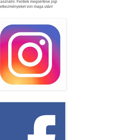
használni. Fentiek megsértése jogi
etkezményeket von maga után!