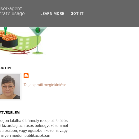
 user-agent
nerate usage
LEARN MORE
GOT IT
OUT ME
Teljes profil megtekintése
ATVÉDELEM
logon található bármely receptet, fotót és
st kizárólag az írásos beleegyezésemmel
et részben, vagy egészben közölni, vagy
milyen módon publikációkban