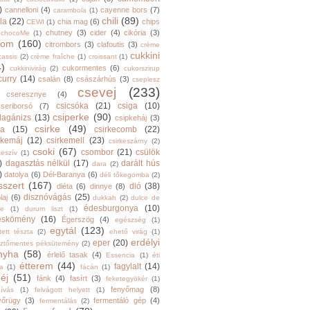
)
cannelloni
(4)
cayenne bors
(7)
carambola
(1)
chili
(89)
la
(22)
chia mag
(6)
chips
CEWI
(1)
chutney
(3)
cider
(4)
cikória
(3)
chocoMe
(1)
trom
(160)
citrombors
(3)
clafoutis
(3)
crème
cukkini
cassis
(2)
crème fraîche
(1)
croissant
(1)
4)
cukormentes
(6)
cukkinivirág
(2)
cukorszirup
curry
(14)
csalán
(8)
császárhús
(3)
cseplesz
csevej
(233)
cseresznye
(4)
csicsóka
(21)
csiga
(10)
cseriborsó
(7)
csiperke
(90)
llagánizs
(13)
csipkeháj
(3)
csirke
(49)
ra
(15)
csirkecomb
(22)
rkemáj
(12)
csirkemell
(23)
csirkeszárny
(2)
csoki
(67)
csombor
(21)
csülök
keszív
(1)
)
dagasztás nélkül
(17)
darált hús
dara
(2)
)
datolya
(6)
Dél-Baranya
(6)
déli tőkegomba
(2)
sszert
(167)
dió
(38)
diéta
(6)
dinnye
(8)
disznóvágás
(25)
laj
(6)
dukkah
(2)
dulce de
édesburgonya
(10)
he
(1)
durum liszt
(1)
eskömény
(16)
Égerszög
(4)
egészség
(1)
egytál
(123)
tett tészta
(2)
ehető virág
(1)
erdélyi
eper
(20)
sztőmentes péksütemény
(2)
nyha
(58)
érlelő tasak
(4)
Essencia
(1)
éti
étterem
(44)
fagylalt
(14)
ga
(1)
fácán
(1)
éj
(51)
fánk
(4)
fasírt
(3)
feketegyökér
(1)
fenyőmag
(8)
hívás
(1)
felvágott helyett
(1)
yőrügy
(3)
fermentáló gép
(4)
fermentálás
(2)