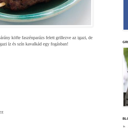
 bárány köfte faszénparázs felett grillezve az igazi, de
GR
Igazi íz és szín kavalkád egy fogásban!
ez
BL
►