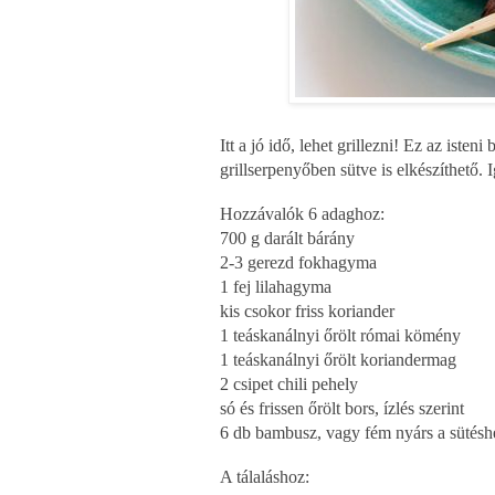
Itt a jó idő, lehet grillezni! Ez az isteni
grillserpenyőben sütve is elkészíthető. 
Hozzávalók 6 adaghoz:
700 g darált bárány
2-3 gerezd fokhagyma
1 fej lilahagyma
kis csokor friss koriander
1 teáskanálnyi őrölt római kömény
1 teáskanálnyi őrölt koriandermag
2 csipet chili pehely
só és frissen őrölt bors, ízlés szerint
6 db bambusz, vagy fém nyárs a sütésh
A tálaláshoz: