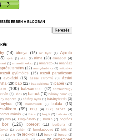
RESÉS EBBEN A BLOGBAN
MKÉK
Ajánló
fry
(14)
áfonya
(15)
air fryer
(1)
45)
alma
(28)
almaecet
(4)
ajvár
(1)
akác
(2)
amaretto
(4)
ananász
ránt
(1)
amaretti keksz
(1)
aprósütemény
(22)
aranydurbincs
(2)
articsóka
aszalt gyümölcs
(15)
aszalt paradicsom
)
avokádó
(15)
ázsiai
ázsiai citromfű
(3)
nyha
(29)
bab
(22)
babér
(24)
babapiskóta
(2)
con
(100)
balzsamecet
(42)
bambuszrügy
barack
(10)
banán
(4)
Bánk
(2)
bárány comb
(2)
bárányborda
(3)
ány lapocka
(1)
bárány nyak
(1)
rányhús
(20)
batáta
(13)
barramundi
(2)
zsalikom
(69)
BBQ
(4)
BBQ szósz
(4)
hamel mártás
(5)
Bécs
(1)
bejgli
(2)
bélszín
(1)
birs
(4)
Blogkóstoló
(5)
bodza
(7)
bogrács
(2)
bor
(126)
borecet
(11)
borjúbríz
(2)
borókabogyó
(3)
júnyak
(1)
borkén
(1)
böjt
(1)
brokkoli
(13)
brie
(6)
ndy
(1)
burek
(1)
burger
(2)
camembert
cajun
(5)
ata
(1)
caciocavallo
(1)