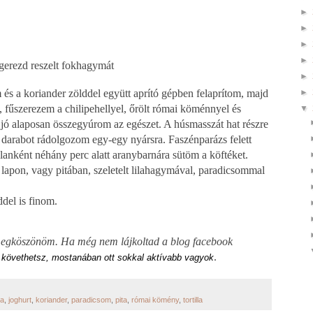
►
►
►
►
 gerezd reszelt fokhagymát
►
 a koriander zölddel együtt aprító gépben felaprítom, majd
►
, fűszerezem a chilipehellyel, őrölt római köménnyel és
▼
jó alaposan összegyúrom az egészet. A húsmasszát hat részre
darabot rádolgozom egy-egy nyársra. Faszénparázs felett
alanként néhány perc alatt aranybarnára sütöm a köftéket.
 lapon, vagy pitában, szeletelt lilahagymával, paradicsommal
ddel is finom.
 megköszönöm. Ha még nem lájkoltad a blog facebook
s
.
követhetsz,
mostanában ott sokkal aktívabb vagyok
a
,
joghurt
,
koriander
,
paradicsom
,
pita
,
római kömény
,
tortilla