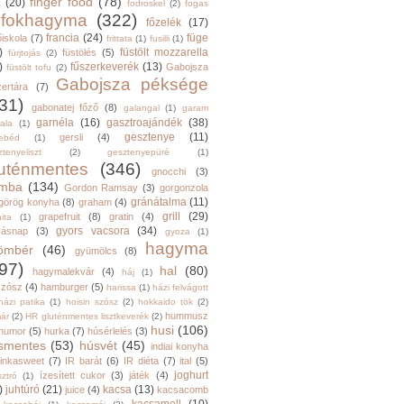
finger food
(78)
a
(20)
fodroskel
(2)
fogas
fokhagyma
(322)
főzelék
(17)
francia
(24)
füge
őiskola
(7)
frittata
(1)
fusilli
(1)
)
füstölt mozzarella
füstölés
(5)
fürjtojás
(2)
)
fűszerkeverék
(13)
Gabojsza
füstölt tofu
(2)
Gabojsza péksége
zertára
(7)
31)
gabonatej főző
(8)
galangal
(1)
garam
garnéla
(16)
gasztroajándék
(38)
ala
(1)
gesztenye
(11)
gersli
(4)
ebéd
(1)
tenyeliszt
(2)
gesztenyepüré
(1)
luténmentes
(346)
gnocchi
(3)
mba
(134)
Gordon Ramsay
(3)
gorgonzola
gránátalma
(11)
görög konyha
(8)
graham
(4)
grill
(29)
grapefruit
(8)
gratin
(4)
ita
(1)
gyors vacsora
(34)
yásnap
(3)
gyoza
(1)
hagyma
ömbér
(46)
gyümölcs
(8)
97)
hal
(80)
hagymalekvár
(4)
háj
(1)
szósz
(4)
hamburger
(5)
harissa
(1)
házi felvágott
házi patika
(1)
hoisin szósz
(2)
hokkaido tök
(2)
hummusz
ár
(2)
HR gluténmentes lisztkeverék
(2)
husi
(106)
humor
(5)
hurka
(7)
húsérlelés
(3)
smentes
(53)
húsvét
(45)
indiai konyha
inkasweet
(7)
IR barát
(6)
IR diéta
(7)
ital
(5)
joghurt
ízesített cukor
(3)
játék
(4)
sztró
(1)
)
juhtúró
(21)
kacsa
(13)
juice
(4)
kacsacomb