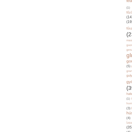
fet
(1)
főz
(14
(19
fűs
(2
mas
gaz
gesz
g
go
(5)
gran
gul
gy
(3
hal
(1)
hom
(3)
hú
(4)
Ízbi
(35