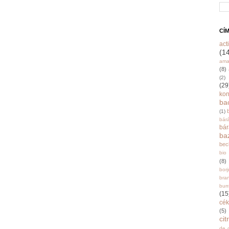
CÍ
acti
(1
ama
(8)
(2)
(29
ko
ba
(1)
bár
bá
ba
bec
bio
(8)
bor
bra
burr
(15
cék
(5)
ci
de 