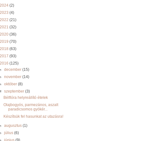
2024
(2)
2023
(4)
2022
(21)
2021
(32)
2020
(36)
2019
(70)
2018
(63)
2017
(93)
2016
(125)
►
december
(15)
►
november
(14)
►
október
(8)
▼
szeptember
(3)
Bélflóra helyreállító ételek
Olajbogyós, parmezános, aszalt
paradicsomos gyökér...
Készítsük fel hasunkat az utazásra!
►
augusztus
(1)
►
július
(6)
►
június
(9)