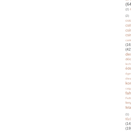
(6
(2)
(2)
csi
csi
csí
csi
csir
(16
(42
de
dióo
lec
éd
ége
éle
ko
csi
fah
Fel
fen
fet
(1)
főz
(14
(19