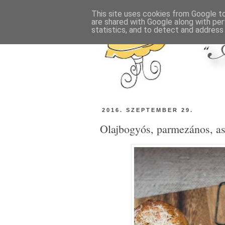
This site uses cookies from Google to 
are shared with Google along with per
statistics, and to detect and address
2016. SZEPTEMBER 29.
Olajbogyós, parmezános, as