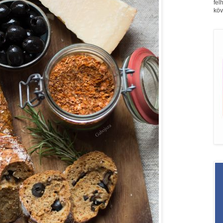
fel
köv