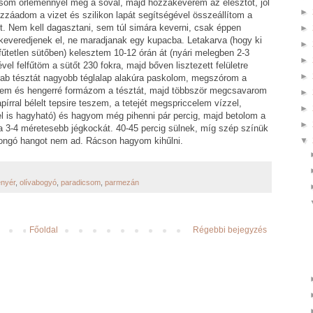
csom őrleménnyel meg a sóval, majd hozzákeverem az élesztőt, jól
►
záadom a vizet és szilikon lapát segítségével összeállítom a
t. Nem kell dagasztani, sem túl simára keverni, csak éppen
►
s keveredjenek el, ne maradjanak egy kupacba. Letakarva (hogy ki
►
fűtetlen sütőben) kelesztem 10-12 órán át (nyári melegben 2-3
►
ével felfűtöm a sütőt 230 fokra, majd bőven lisztezett felületre
►
arab tésztát nagyobb téglalap alakúra paskolom, megszórom a
kerem és hengerré formázom a tésztát, majd többször megcsavarom
►
írral bélelt tepsire teszem, a tetejét megspriccelem vízzel,
►
l is hagyható) és hagyom még pihenni pár percig, majd betolom a
►
a 3-4 méretesebb jégkockát. 40-45 percig sülnek, míg szép színük
kongó hangot nem ad. Rácson hagyom kihűlni.
▼
nyér
,
olívabogyó
,
paradicsom
,
parmezán
Főoldal
Régebbi bejegyzés