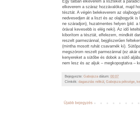
Egy tálban elkeverem a liszteket a paradi
elkeverem a száraz hozzávalókat, majd hoz
tésztát. A végén belekeverem az olajbogyó
nedvesedjen át a liszt és az olajbogyók i
ne száradjon), huzatmentes helyen (pld. a 
órával kevesebb is elég neki). Az idő letelt
kiborítom a tésztát, elfelezem, mindkét d
reszelt parmezánnal, bejgliszerűen felte
(mintha mosott ruhát csavarnék ki). Sütőpap
megszórom reszelt parmezánnal (ez akár e
kenyereket a sütőbe és dobok a sütő aljáb
nem lesz és az aljuk – megkopogtatva – 
Bejegyezte:
Gabojsza
dátum:
00:07
Címkék:
dagasztás nélkül
,
Gabojsza péksége
,
ke
Újabb bejegyzés