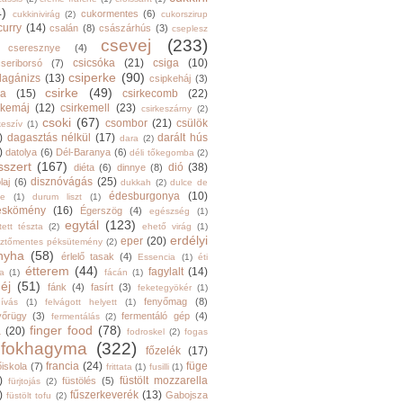
4)
cukormentes
(6)
cukkinivirág
(2)
cukorszirup
curry
(14)
csalán
(8)
császárhús
(3)
cseplesz
csevej
(233)
cseresznye
(4)
csicsóka
(21)
csiga
(10)
cseriborsó
(7)
csiperke
(90)
llagánizs
(13)
csipkeháj
(3)
csirke
(49)
ra
(15)
csirkecomb
(22)
rkemáj
(12)
csirkemell
(23)
csirkeszárny
(2)
csoki
(67)
csombor
(21)
csülök
keszív
(1)
)
dagasztás nélkül
(17)
darált hús
dara
(2)
)
datolya
(6)
Dél-Baranya
(6)
déli tőkegomba
(2)
sszert
(167)
dió
(38)
diéta
(6)
dinnye
(8)
disznóvágás
(25)
laj
(6)
dukkah
(2)
dulce de
édesburgonya
(10)
he
(1)
durum liszt
(1)
eskömény
(16)
Égerszög
(4)
egészség
(1)
egytál
(123)
tett tészta
(2)
ehető virág
(1)
erdélyi
eper
(20)
sztőmentes péksütemény
(2)
nyha
(58)
érlelő tasak
(4)
Essencia
(1)
éti
étterem
(44)
fagylalt
(14)
ga
(1)
fácán
(1)
éj
(51)
fánk
(4)
fasírt
(3)
feketegyökér
(1)
fenyőmag
(8)
hívás
(1)
felvágott helyett
(1)
yőrügy
(3)
fermentáló gép
(4)
fermentálás
(2)
finger food
(78)
a
(20)
fodroskel
(2)
fogas
fokhagyma
(322)
főzelék
(17)
francia
(24)
füge
őiskola
(7)
frittata
(1)
fusilli
(1)
)
füstölt mozzarella
füstölés
(5)
fürjtojás
(2)
)
fűszerkeverék
(13)
Gabojsza
füstölt tofu
(2)