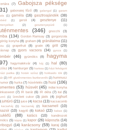
Gabojsza péksége
zertára
(7)
31)
gabonatej főző
(8)
galangal
(1)
garam
garnéla
(16)
gasztroajándék
(38)
ala
(1)
gesztenye
(11)
gersli
(4)
ebéd
(1)
tenyeliszt
(2)
gesztenyepüré
(1)
luténmentes
(346)
gnocchi
(3)
mba
(134)
Gordon Ramsay
(3)
gorgonzola
gránátalma
(11)
görög konyha
(8)
graham
(4)
grill
(29)
grapefruit
(8)
gratin
(4)
ita
(1)
gyors vacsora
(34)
yásnap
(3)
gyoza
(1)
hagyma
ömbér
(46)
gyümölcs
(8)
97)
hal
(80)
hagymalekvár
(4)
háj
(1)
szósz
(4)
hamburger
(5)
harissa
(1)
házi felvágott
házi patika
(1)
hoisin szósz
(2)
hokkaido tök
(2)
hummusz
ár
(2)
HR gluténmentes lisztkeverék
(2)
husi
(106)
humor
(5)
hurka
(7)
húsérlelés
(3)
smentes
(53)
húsvét
(45)
indiai konyha
inkasweet
(7)
IR barát
(6)
IR diéta
(7)
ital
(5)
joghurt
ízesített cukor
(3)
játék
(4)
sztró
(1)
)
juhtúró
(21)
kacsa
(13)
juice
(4)
kacsacomb
kacsamell
(10)
kacsaháj
(1)
kacsamáj
(2)
sazsír
(10)
kakaó
(22)
kagyló
(6)
kakas
(1)
kukkfű
(88)
kalács
(10)
kandirozott
kapor
(26)
káposzta
(14)
mölcs
(5)
kápia
(1)
karácsony
(59)
ribogyó
(14)
karaj
(10)
kardamom
(23)
karfiol
alábé
(5)
kárász
(2)