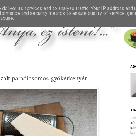
deliver its services and to analyze traffic. Your IP address and
formance and security metrics to ensure quality of service, ge
 abuse.
AB
zalt paradicsomos gyökérkenyér
AD
A b
írá
leh
bár