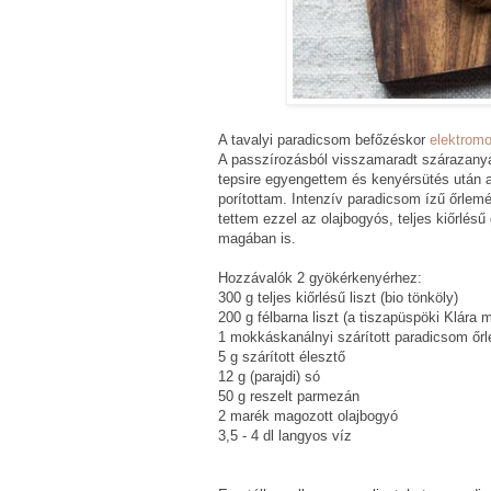
A tavalyi paradicsom befőzéskor
elektromo
A passzírozásból visszamaradt szárazanya
tepsire egyengettem és kenyérsütés után 
porítottam. Intenzív paradicsom ízű őrlemén
tettem ezzel az olajbogyós, teljes kiőrlé
magában is.
Hozzávalók 2 gyökérkenyérhez:
300 g teljes kiőrlésű liszt (bio tönköly)
200 g félbarna liszt (a tiszapüspöki Klára
1 mokkáskanálnyi szárított paradicsom őr
5 g szárított élesztő
12 g (parajdi) só
50 g reszelt parmezán
2 marék magozott olajbogyó
3,5 - 4 dl langyos víz