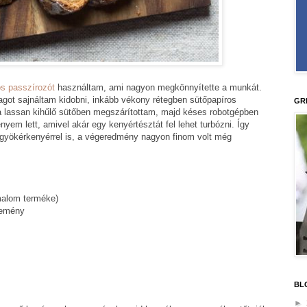
s passzírozót
használtam, ami nagyon megkönnyítette a munkát.
got sajnáltam kidobni, inkább vékony rétegben sütőpapíros
GR
a lassan kihűlő sütőben megszárítottam, majd késes robotgépben
yem lett, amivel akár egy kenyértésztát fel lehet turbózni. Így
sű gyökérkenyérrel is, a végeredmény nagyon finom volt még
 malom terméke)
lemény
BL
►