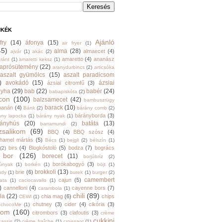
MKÉK
Ajánló
fry
(14)
áfonya
(15)
air fryer
(1)
45)
alma
(28)
almaecet
(4)
ajvár
(1)
akác
(2)
amaretto
(4)
ananász
ránt
(1)
amaretti keksz
(1)
aprósütemény
(22)
aranydurbincs
(2)
articsóka
aszalt gyümölcs
(15)
aszalt paradicsom
)
avokádó
(15)
ázsiai
ázsiai citromfű
(3)
nyha
(29)
bab
(22)
babér
(24)
babapiskóta
(2)
con
(100)
balzsamecet
(42)
bambuszrügy
barack
(10)
banán
(4)
Bánk
(2)
bárány comb
(2)
bárányborda
(3)
ány lapocka
(1)
bárány nyak
(1)
rányhús
(20)
batáta
(13)
barramundi
(2)
zsalikom
(69)
BBQ
(4)
BBQ szósz
(4)
hamel mártás
(5)
Bécs
(1)
bejgli
(2)
bélszín
(1)
birs
(4)
Blogkóstoló
(5)
bodza
(7)
bogrács
(2)
bor
(126)
borecet
(11)
borjúbríz
(2)
borókabogyó
(3)
júnyak
(1)
borkén
(1)
böjt
(1)
brokkoli
(13)
brie
(6)
ndy
(1)
burek
(1)
burger
(2)
camembert
cajun
(5)
ata
(1)
caciocavallo
(1)
)
cannelloni
(4)
cayenne bors
(7)
carambola
(1)
chili
(89)
la
(22)
chia mag
(6)
chips
CEWI
(1)
chutney
(3)
cider
(4)
cikória
(3)
chocoMe
(1)
trom
(160)
citrombors
(3)
clafoutis
(3)
crème
cukkini
cassis
(2)
crème fraîche
(1)
croissant
(1)