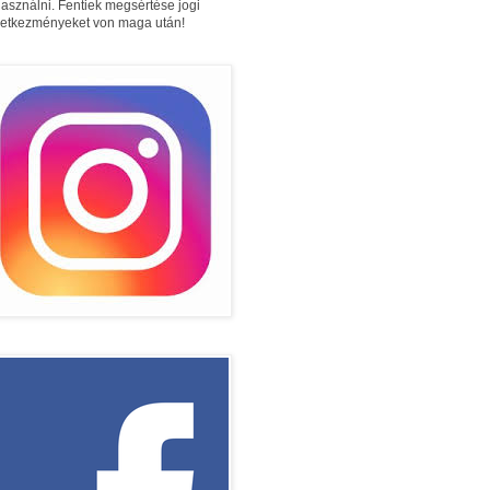
használni. Fentiek megsértése jogi
etkezményeket von maga után!