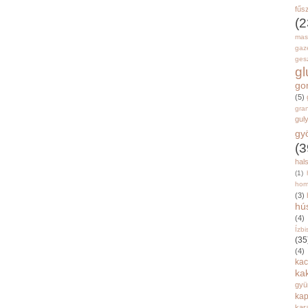
fűs
(2
mas
gaz
gesz
g
go
(5)
gran
gul
gy
(3
hal
(1)
hom
(3)
hú
(4)
Ízbi
(35
(4)
kac
ka
gyü
kap
kar