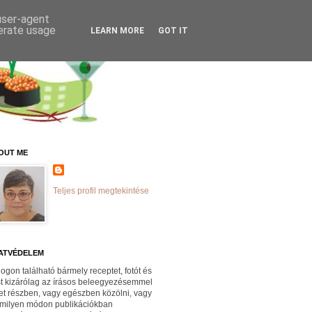
 user-agent
nerate usage
LEARN MORE
GOT IT
OUT ME
Teljes profil megtekintése
ATVÉDELEM
logon található bármely receptet, fotót és
st kizárólag az írásos beleegyezésemmel
et részben, vagy egészben közölni, vagy
milyen módon publikációkban