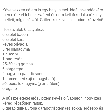
Következzen nálam is egy batyus étel. Ideális vendégváró,
mert előre el lehet készíteni és nem kell őrködni a tűzhely
mellett, míg elkészül. Grillen készítve is el tudom képzelni!
Hozzávalók 6 batyuhoz:
6 szelet bacon
6 szelet karaj
kevés olívaolaj
3 fej lilahagyma
1 cukkini
1 padlizsán
25-30 dkg gomba
6 sárgarépa
2 nagyobb paradicsom
1 camembert sajt (elhagyható)
só, bors, fokhagyma(granulátum)
oregáno
A hússzeleteket elősütöttem kevés olívaolajon, hogy ízes
kéreg képződjön rajtuk.
6 darab grill-alufólia darabot téptem (ez sokkal erősebb és