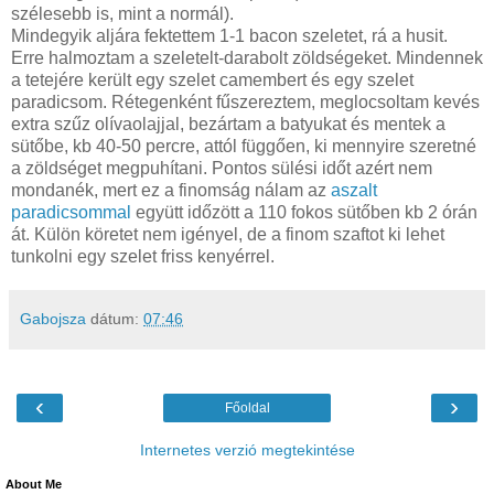
szélesebb is, mint a normál).
Mindegyik aljára fektettem 1-1 bacon szeletet, rá a husit.
Erre halmoztam a szeletelt-darabolt zöldségeket. Mindennek
a tetejére került egy szelet camembert és egy szelet
paradicsom. Rétegenként fűszereztem, meglocsoltam kevés
extra szűz olívaolajjal, bezártam a batyukat és mentek a
sütőbe, kb 40-50 percre, attól függően, ki mennyire szeretné
a zöldséget megpuhítani. Pontos sülési időt azért nem
mondanék, mert ez a finomság nálam az
aszalt
paradicsommal
együtt időzött a 110 fokos sütőben kb 2 órán
át. Külön köretet nem igényel, de a finom szaftot ki lehet
tunkolni egy szelet friss kenyérrel.
Gabojsza
dátum:
07:46
‹
›
Főoldal
Internetes verzió megtekintése
About Me