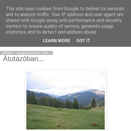
This site uses cookies from Google to deliver its services
and to analyze traffic. Your IP address and user-agent are
shared with Google along with performance and security
metrics to ensure quality of service, generate usage
statistics, and to detect and address abuse.
LEARN MORE
GOT IT
2007. augusztus 20.
Átutazóban...