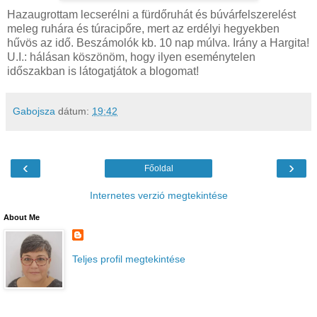
Hazaugrottam lecserélni a fürdőruhát és búvárfelszerelést
meleg ruhára és túracipőre, mert az erdélyi hegyekben
hűvös az idő. Beszámolók kb. 10 nap múlva. Irány a Hargita!
U.I.: hálásan köszönöm, hogy ilyen eseménytelen
időszakban is látogatjátok a blogomat!
Gabojsza
dátum:
19:42
‹
›
Főoldal
Internetes verzió megtekintése
About Me
Teljes profil megtekintése