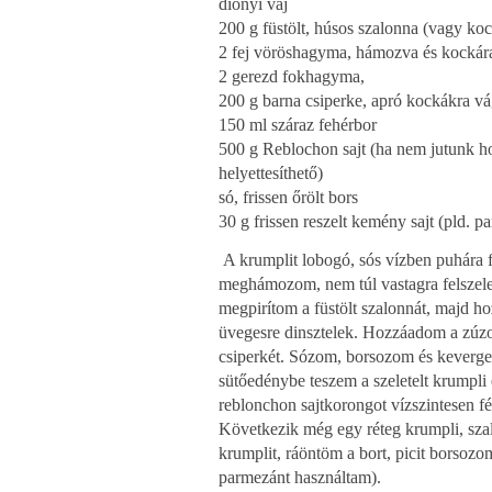
diónyi vaj
200 g füstölt, húsos szalonna (vagy koc
2 fej vöröshagyma, hámozva és kockár
2 gerezd fokhagyma,
200 g barna csiperke, apró kockákra v
150 ml száraz fehérbor
500 g Reblochon sajt (ha nem jutunk hoz
helyettesíthető)
só, frissen őrölt bors
30 g frissen reszelt kemény sajt (pld. 
A krumplit lobogó, sós vízben puhára f
meghámozom, nem túl vastagra felszele
megpirítom a füstölt szalonnát, majd h
üvegesre dinsztelek. Hozzáadom a zúzo
csiperkét. Sózom, borsozom és keverge
sütőedénybe teszem a szeletelt krumpli
reblonchon sajtkorongot vízszintesen fél
Következik még egy réteg krumpli, szal
krumplit, ráöntöm a bort, picit borsozo
parmezánt használtam).