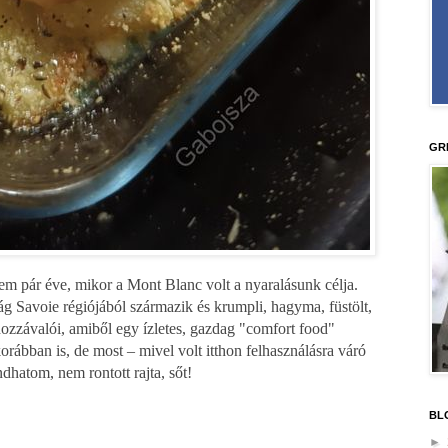
GR
ttem pár éve, mikor a Mont Blanc volt a nyaralásunk célja.
ág Savoie régiójából származik és krumpli, hagyma, füstölt,
hozzávalói, amiből egy ízletes, gazdag "comfort food"
orábban is, de most – mivel volt itthon felhasználásra váró
ndhatom, nem rontott rajta, sőt!
BL
►