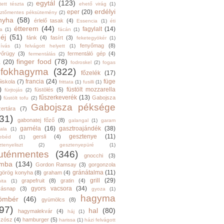
egytál
(123)
tett tészta
(2)
ehető virág
(1)
erdélyi
eper
(20)
sztőmentes péksütemény
(2)
nyha
(58)
érlelő tasak
(4)
Essencia
(1)
éti
étterem
(44)
fagylalt
(14)
ga
(1)
fácán
(1)
éj
(51)
fánk
(4)
fasírt
(3)
feketegyökér
(1)
fenyőmag
(8)
hívás
(1)
felvágott helyett
(1)
yőrügy
(3)
fermentáló gép
(4)
fermentálás
(2)
finger food
(78)
a
(20)
fodroskel
(2)
fogas
fokhagyma
(322)
főzelék
(17)
francia
(24)
füge
őiskola
(7)
frittata
(1)
fusilli
(1)
)
füstölt mozzarella
füstölés
(5)
fürjtojás
(2)
)
fűszerkeverék
(13)
Gabojsza
füstölt tofu
(2)
Gabojsza péksége
zertára
(7)
31)
gabonatej főző
(8)
galangal
(1)
garam
garnéla
(16)
gasztroajándék
(38)
ala
(1)
gesztenye
(11)
gersli
(4)
ebéd
(1)
tenyeliszt
(2)
gesztenyepüré
(1)
luténmentes
(346)
gnocchi
(3)
mba
(134)
Gordon Ramsay
(3)
gorgonzola
gránátalma
(11)
görög konyha
(8)
graham
(4)
grill
(29)
grapefruit
(8)
gratin
(4)
ita
(1)
gyors vacsora
(34)
yásnap
(3)
gyoza
(1)
hagyma
ömbér
(46)
gyümölcs
(8)
97)
hal
(80)
hagymalekvár
(4)
háj
(1)
szósz
(4)
hamburger
(5)
harissa
(1)
házi felvágott