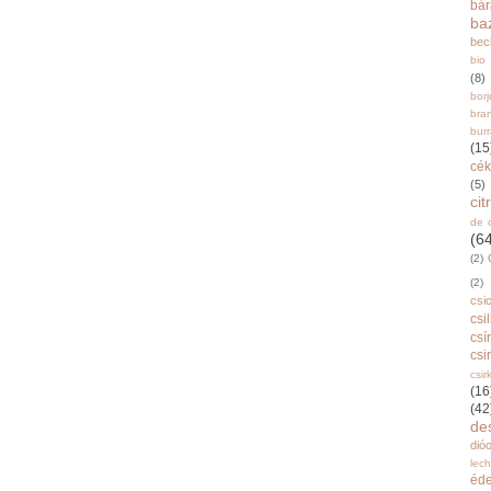
bá
ba
bec
bio
(8)
bor
bra
burr
(15
cék
(5)
ci
de 
(6
(2)
(2)
csi
csi
csí
csi
csir
(16
(42
de
dióo
lec
éd