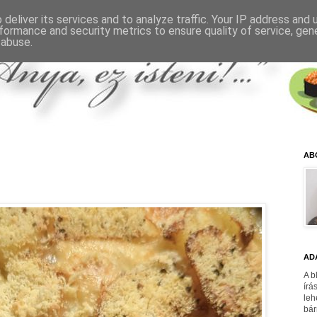
deliver its services and to analyze traffic. Your IP address and
formance and security metrics to ensure quality of service, ge
 abuse.
AB
AD
A b
írá
leh
bár