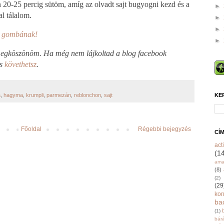
n 20-25 percig sütöm, amíg az olvadt sajt bugyogni kezd és a
►
l tálalom.
►
►
gombának!
►
 megköszönöm. Ha még nem lájkoltad a blog facebook
is
követhetsz
.
KE
a
,
hagyma
,
krumpli
,
parmezán
,
reblonchon
,
sajt
Főoldal
Régebbi bejegyzés
CÍ
acti
(1
ama
(8)
(2)
(29
ko
ba
(1)
bár