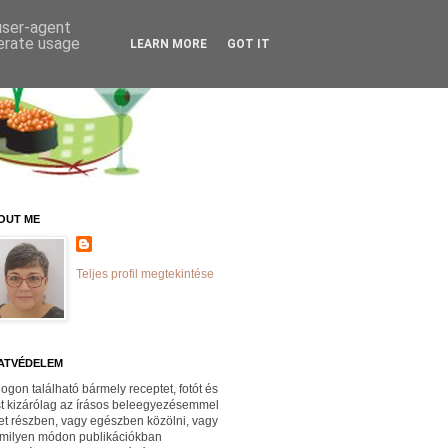
 user-agent
nerate usage
LEARN MORE
GOT IT
OUT ME
Teljes profil megtekintése
ATVÉDELEM
logon található bármely receptet, fotót és
st kizárólag az írásos beleegyezésemmel
et részben, vagy egészben közölni, vagy
milyen módon publikációkban