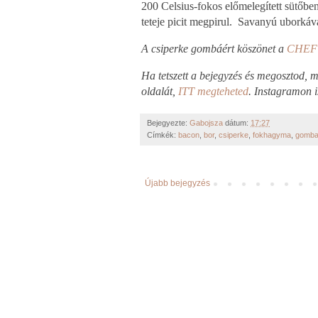
200 Celsius-fokos előmelegített sütőbe
teteje picit megpirul. Savanyú uborkáva
A csiperke gombáért köszönet a
CHEF 
Ha tetszett a bejegyzés és megosztod,
oldalát,
ITT megteheted
. Instagramon 
Bejegyezte:
Gabojsza
dátum:
17:27
Címkék:
bacon
,
bor
,
csiperke
,
fokhagyma
,
gomb
Újabb bejegyzés