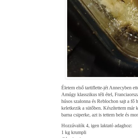
Életem első tartiflette-jét Annecyben e
Amúgy klasszikus téli étel, Franciaorsz
húsos szalonna és Reblochon sajt a fő 
keletkezik a sütőben. Készítettem már k
barna csiperke, azt is tettem bele és mo
Hozzávalók 4, igen laktató adaghoz:
1 kg krumpli