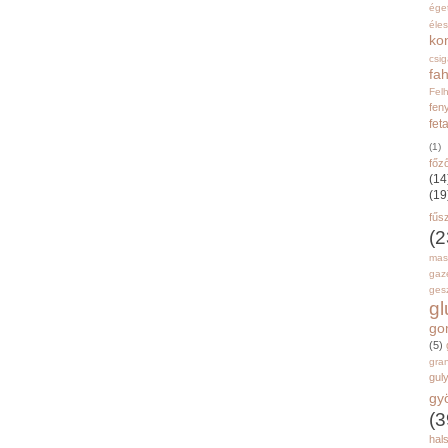
ége
éle
ko
csi
fah
Fel
fen
fet
(1)
főz
(14
(19
fűs
(2
mas
gaz
gesz
g
go
(5)
gran
gul
gy
(3
hal