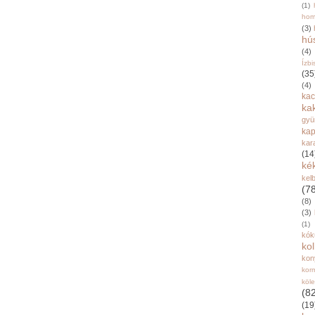
(1)
hom
(3)
hú
(4)
Ízbi
(35
(4)
kac
ka
gyü
kap
kar
(14
ké
kel
(7
(8)
(3)
(1)
kók
ko
kon
kor
köl
(8
(19