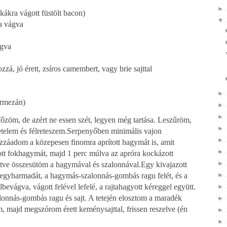
►
kákra vágott füstölt bacon)
▼
a vágva
ágva
zá, jó érett, zsíros camembert, vagy brie sajttal
►
parmezán)
►
►
őzöm, de azért ne essen szét, legyen még tartása. Leszűröm,
►
telem és félreteszem.
Serpenyőben minimális vajon
►
ozzáadom a közepesen finomra aprított hagymát is, amit
►
tt fokhagymát, majd 1 perc múlva az apróra kockázott
►
tve összesütöm a hagymával és szalonnával.
Egy kivajazott
►
 egyharmadát, a hagymás-szalonnás-gombás ragu felét, és a
bevágva, vágott felével lefelé, a rajtahagyott kéreggel együtt.
►
onnás-gombás ragu és sajt. A tetején elosztom a maradék
►
m, majd megszórom érett keménysajttal, frissen reszelve (én
►
►